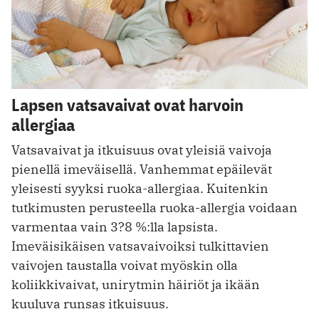
Lapsen vatsavaivat ovat harvoin
allergiaa
Vatsavaivat ja itkuisuus ovat yleisiä vaivoja
pienellä imeväisellä. Vanhemmat epäilevät
yleisesti syyksi ruoka-allergiaa. Kuitenkin
tutkimusten perusteella ruoka-allergia voidaan
varmentaa vain 3?8 %:lla lapsista.
Imeväisikäisen vatsavaivoiksi tulkittavien
vaivojen taustalla voivat myöskin olla
koliikkivaivat, unirytmin häiriöt ja ikään
kuuluva runsas itkuisuus.