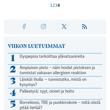
1
2
3
4
VIIKON LUETUIMMAT
1
Dyspepsia tarkoittaa ylävatsaoireita
2
Ampiaisen pisto – näin hoidat pistoksen ja
tunnistat vakavan allergisen reaktion
3
Läiskät iholla — tunnistatko, mistä on
kysymys?
4
Palleatyrä: syyt, oireet ja hoito
5
Borrelioosi, TBE ja punkkirokote – mitä niistä
pitää tietää?