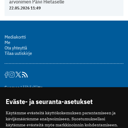
arvonimen Päivi Hietaselle
22.05.2026 11:49
Mediakortti
Me
Ota yhteyttä
Tilaa uutiskirje
Suomen Lääkäriliitto
Mäkelänkatu 2, PL 49
Eväste- ja seuranta-asetukset
00510 Helsinki
puh. (09) 393 091
Käytämme evästeitä käyttökokemuksen parantamiseen ja
toimitus@potilaanlaakarilehti.fi
kävijämäärämme analysoimiseen. Suostumuksellasi
käytämme evästeitä myös markkinoinnin kohdentamiseen.
ISSN 2323-9476