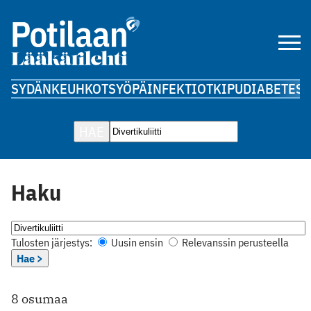
SYDÄN
KEUHKOT
SYÖPÄ
INFEKTIOT
KIPU
DIABETES
A
HAE
Haku
Tulosten järjestys:
Uusin ensin
Relevanssin perusteella
Hae >
8 osumaa