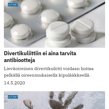
UUTISET
Divertikuliittiin ei aina tarvita
antibiootteja
Lieväoireinen divertikuliitti voidaan hoitaa
pelkällä oireenmukaisella kipulääkkeellä.
14.5.2020
UUTISET