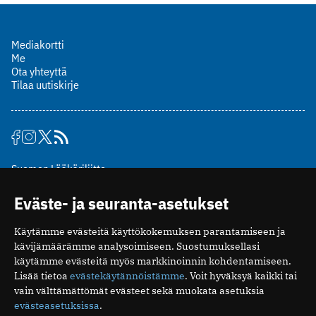
Mediakortti
Me
Ota yhteyttä
Tilaa uutiskirje
Suomen Lääkäriliitto
Mäkelänkatu 2, PL 49
Eväste- ja seuranta-asetukset
00510 Helsinki
puh. (09) 393 091
Käytämme evästeitä käyttökokemuksen parantamiseen ja
toimitus@potilaanlaakarilehti.fi
kävijämäärämme analysoimiseen. Suostumuksellasi
käytämme evästeitä myös markkinoinnin kohdentamiseen.
ISSN 2323-9476
Lisää tietoa
evästekäytännöistämme
. Voit hyväksyä kaikki tai
vain välttämättömät evästeet sekä muokata asetuksia
evästeasetuksissa
.