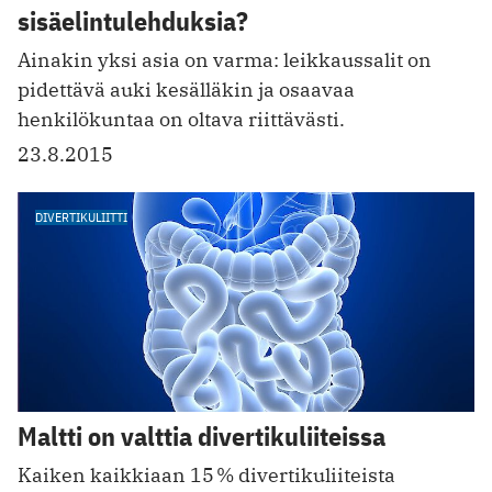
sisäelintulehduksia?
Ainakin yksi asia on varma: leikkaussalit on
pidettävä auki kesälläkin ja osaavaa
henkilökuntaa on oltava riittävästi.
23.8.2015
DIVERTIKULIITTI
Maltti on valttia divertikuliiteissa
Kaiken kaikkiaan 15 % divertikuliiteista