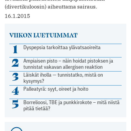
(divertikuloosin) aiheuttama sairaus.
16.1.2015
VIIKON LUETUIMMAT
1
Dyspepsia tarkoittaa ylävatsaoireita
2
Ampiaisen pisto – näin hoidat pistoksen ja
tunnistat vakavan allergisen reaktion
3
Läiskät iholla — tunnistatko, mistä on
kysymys?
4
Palleatyrä: syyt, oireet ja hoito
5
Borrelioosi, TBE ja punkkirokote – mitä niistä
pitää tietää?