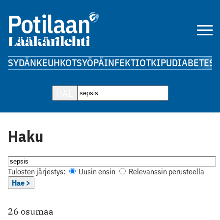
SYDÄN
KEUHKOT
SYÖPÄ
INFEKTIOT
KIPU
DIABETES
A
HAE
Haku
Tulosten järjestys:
Uusin ensin
Relevanssin perusteella
Hae >
26 osumaa