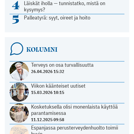
4
Läiskät iholla — tunnistatko, mistä on
kysymys?
5
Palleatyrä: syyt, oireet ja hoito
KOLUMNI
Terveys on osa turvallisuutta
26.04.2026 15:32
Viikon käänteiset uutiset
15.03.2026 10:15
Kosketuksella olisi monenlaista käyttöä
parantamisessa
11.12.2025 09:58
Espanjassa perusterveydenhuolto toimii
hyvin