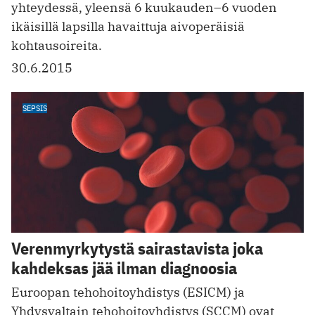
yhteydessä, yleensä 6 kuukauden–6 vuoden
ikäisillä lapsilla havaittuja aivoperäisiä
kohtausoireita.
30.6.2015
SEPSIS
Verenmyrkytystä sairastavista joka
kahdeksas jää ilman diagnoosia
Euroopan tehohoitoyhdistys (ESICM) ja
Yhdysvaltain tehohoitoyhdistys (SCCM) ovat