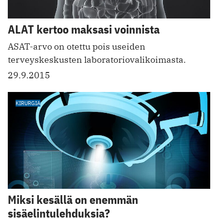
ALAT kertoo maksasi voinnista
ASAT-arvo on otettu pois useiden
terveyskeskusten laboratoriovalikoimasta.
29.9.2015
KIRURGIA
Miksi kesällä on enemmän
sisäelintulehduksia?