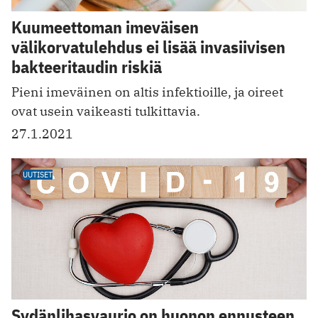
Kuumeettoman imeväisen
välikorvatulehdus ei lisää invasiivisen
bakteeritaudin riskiä
Pieni imeväinen on altis infektioille, ja oireet
ovat usein vaikeasti tulkittavia.
27.1.2021
UUTISET
Sydänlihasvaurio on huonon ennusteen