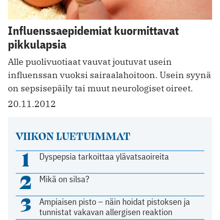
Influenssaepidemiat kuormittavat
pikkulapsia
Alle puolivuotiaat vauvat joutuvat usein
influenssan vuoksi sairaalahoitoon. Usein syynä
on sepsisepäily tai muut neurologiset oireet.
20.11.2012
VIIKON LUETUIMMAT
1
Dyspepsia tarkoittaa ylävatsaoireita
2
Mikä on silsa?
3
Ampiaisen pisto – näin hoidat pistoksen ja
tunnistat vakavan allergisen reaktion