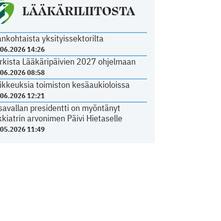
LÄÄKÄRILIITOSTA
ankohtaista yksityissektorilta
.06.2026 14:26
rkista Lääkäripäivien 2027 ohjelmaan
.06.2026 08:58
ikkeuksia toimiston kesäaukioloissa
.06.2026 12:21
savallan presidentti on myöntänyt
kkiatrin arvonimen Päivi Hietaselle
.05.2026 11:49