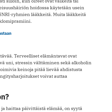
i silloin, kun oireet ovat vaikeita tai
neisuushäiriön hoidossa käytetään usein
SNRI-ryhmien lääkkeitä. Muita lääkkeitä
a klomipramiini.
astaan
iittävää. Terveelliset elämäntavat ovat
tävä uni, stressin välttäminen sekä alkoholin
toimivia keinoja pitää lievää ahdistusta
ngitysharjoitukset voivat auttaa
on?
ja haittaa päivittäistä elämää, on syytä