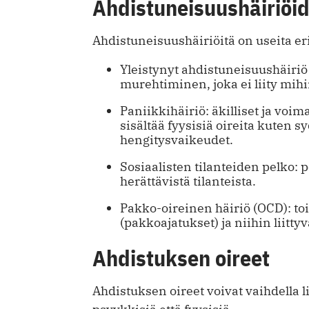
Ahdistuneisuushäiriöid
Ahdistuneisuushäiriöitä on useita eri
Yleistynyt ahdistuneisuushäiriö
murehtiminen, joka ei liity mihi
Paniikkihäiriö: äkilliset ja voi
sisältää fyysisiä oireita kuten 
hengitysvaikeudet.
Sosiaalisten tilanteiden pelko: 
herättävistä tilanteista.
Pakko-oireinen häiriö (OCD): toi
(pakkoajatukset) ja niihin liitty
Ahdistuksen oireet
Ahdistuksen oireet voivat vaihdella li