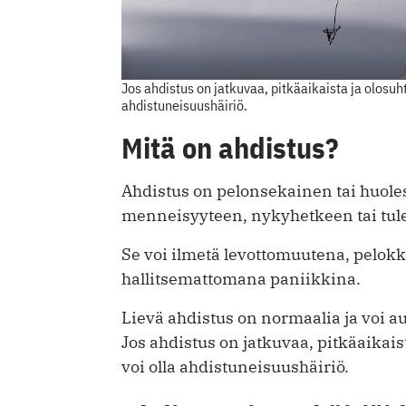
Jos ahdistus on jatkuvaa, pitkäaikaista ja olosuht
ahdistuneisuushäiriö.
Mitä on ahdistus?
Ahdistus on pelonsekainen tai huolest
menneisyyteen, nykyhetkeen tai tulev
Se voi ilmetä levottomuutena, pelo
hallitsemattomana paniikkina.
Lievä ahdistus on normaalia ja voi au
Jos ahdistus on jatkuvaa, pitkäaikaist
voi olla ahdistuneisuushäiriö.