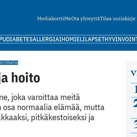
Mediakortti
Me
Ota yhteyttä
Tilaa uutiskirje
PU
DIABETES
ALLERGIA
IHO
MIELI
LAPSET
HYVINVOIN
YKOTERAPIA
V
ja hoito
ne, joka varoittaa meitä
on osa normaalia elämää, mutta
kkaaksi, pitkäkestoiseksi ja