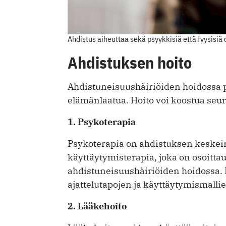
Ahdistus aiheuttaa sekä psyykkisiä että fyysisiä o
Ahdistuksen hoito
Ahdistuneisuushäiriöiden hoidossa p
elämänlaatua. Hoito voi koostua seur
1. Psykoterapia
Psykoterapia on ahdistuksen keskein
käyttäytymisterapia, joka on osoitta
ahdistuneisuushäiriöiden hoidossa. 
ajattelutapojen ja käyttäytymismall
2. Lääkehoito