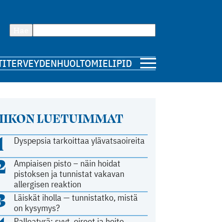
Hae
TI
TERVEYDENHUOLTO
MIELIPIDE
IIKON LUETUIMMAT
1
Dyspepsia tarkoittaa ylävatsaoireita
2
Ampiaisen pisto – näin hoidat
pistoksen ja tunnistat vakavan
allergisen reaktion
3
Läiskät iholla — tunnistatko, mistä
on kysymys?
Palleatyrä: syyt, oireet ja hoito