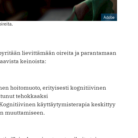
Adobe
ireita.
yritään lievittämään oireita ja parantamaan
aavista keinoista:
en hoitomuoto, erityisesti kognitiivinen
utunut tehokkaaksi
Kognitiivinen käyttäytymisterapia keskittyy
ien muuttamiseen.