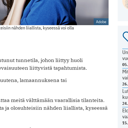
Adobe
eisiin nähden liiallista, kyseessä voi olla
Un
vu
unut tunnetila, johon liittyy huoli
05
aisuuteen liittyvistä tapahtumista.
Mi
va
kkuutena, lamaannuksena tai
26
Lu
ku
ttaa meitä välttämään vaarallisia tilanteita.
24
a ja olosuhteisiin nähden liiallista, kyseessä
El
va
15