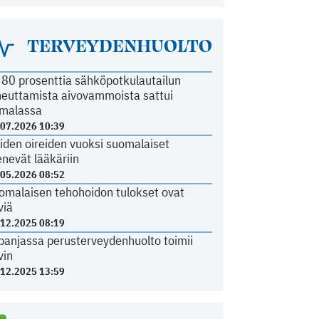
TERVEYDENHUOLTO
i 80 prosenttia sähköpotkulautailun
heuttamista aivovammoista sattui
malassa
.07.2026 10:39
iden oireiden vuoksi suomalaiset
nevät lääkäriin
.05.2026 08:52
omalaisen tehohoidon tulokset ovat
viä
.12.2025 08:19
panjassa perusterveydenhuolto toimii
vin
.12.2025 13:59