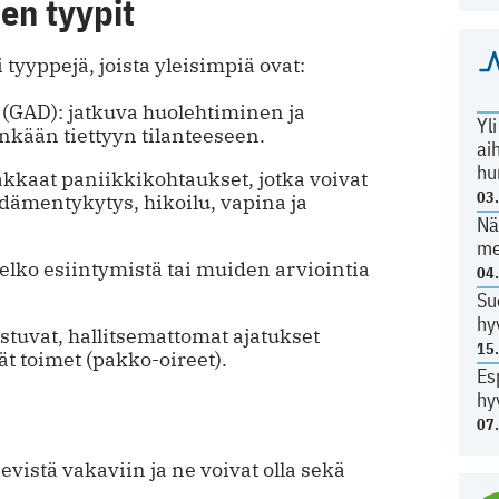
en tyypit
 tyyppejä, joista yleisimpiä ovat:
 (GAD): jatkuva huolehtiminen ja
Yl
nkään tiettyyn tilanteeseen.
ai
hu
makkaat paniikkikohtaukset, jotka voivat
03
sydämentykytys, hikoilu, vapina ja
Nä
me
pelko esiintymistä tai muiden arviointia
04
Su
hy
stuvat, hallitsemattomat ajatukset
15
vät toimet (pakko-oireet).
Es
hy
07
evistä vakaviin ja ne voivat olla sekä