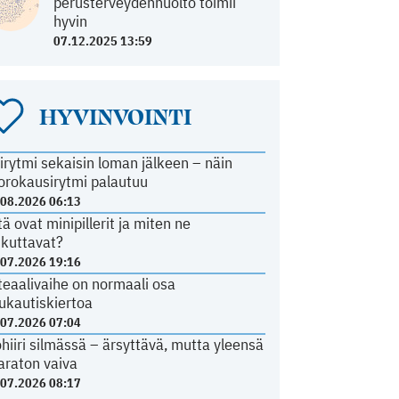
perusterveydenhuolto toimii
hyvin
07.12.2025 13:59
HYVINVOINTI
irytmi sekaisin loman jälkeen – näin
orokausirytmi palautuu
.08.2026 06:13
tä ovat minipillerit ja miten ne
ikuttavat?
.07.2026 19:16
teaalivaihe on normaali osa
ukautiskiertoa
.07.2026 07:04
ohiiri silmässä – ärsyttävä, mutta yleensä
araton vaiva
.07.2026 08:17