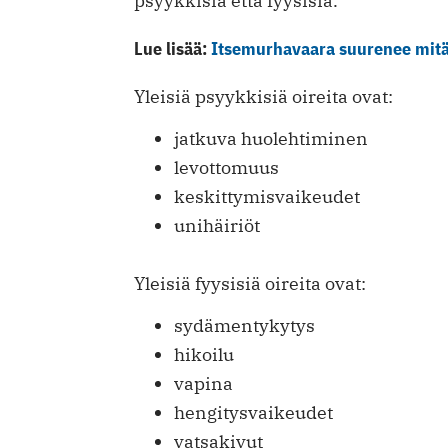
psyykkisiä että fyysisiä.
Lue lisää:
Itsemurhavaara suurenee mitä
Yleisiä psyykkisiä oireita ovat:
jatkuva huolehtiminen
levottomuus
keskittymisvaikeudet
unihäiriöt
Yleisiä fyysisiä oireita ovat:
sydämentykytys
hikoilu
vapina
hengitysvaikeudet
vatsakivut