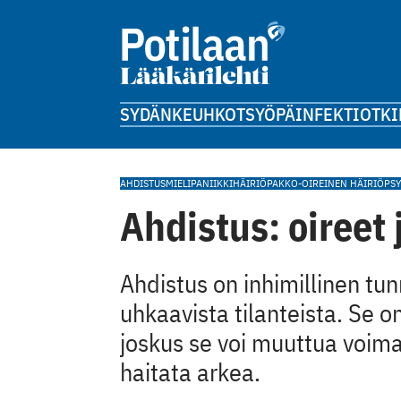
SYDÄN
KEUHKOT
SYÖPÄ
INFEKTIOT
KI
AHDISTUS
MIELI
PANIIKKIHÄIRIÖ
PAKKO-OIREINEN HÄIRIÖ
PS
Ahdistus: oireet 
Ahdistus on inhimillinen tun
uhkaavista tilanteista. Se 
joskus se voi muuttua voima
haitata arkea.