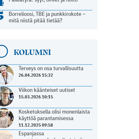
4
5
Borrelioosi, TBE ja punkkirokote –
mitä niistä pitää tietää?
KOLUMNI
Terveys on osa turvallisuutta
26.04.2026 15:32
Viikon käänteiset uutiset
15.03.2026 10:15
Kosketuksella olisi monenlaista
käyttöä parantamisessa
11.12.2025 09:58
Espanjassa