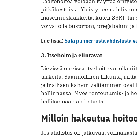
Lääkehoitoa voidaan käyttää erityisest
pitkäkestoisia. Yleistyneen ahdistu
masennuslääkkeitä, kuten SSRI- tai 
voivat olla buspironi, pregabaliini j
Lue lisää:
Sata punnerrusta ahdistusta v
3. Itsehoito ja elintavat
Lievissä oireissa itsehoito voi olla r
tärkeitä. Säännöllinen liikunta, riit
ja liiallisen kahvin välttäminen ovat 
hallinnassa. Myös rentoutumis- ja he
hallitsemaan ahdistusta.
Milloin hakeutua hoito
Jos ahdistus on jatkuvaa, voimakasta 