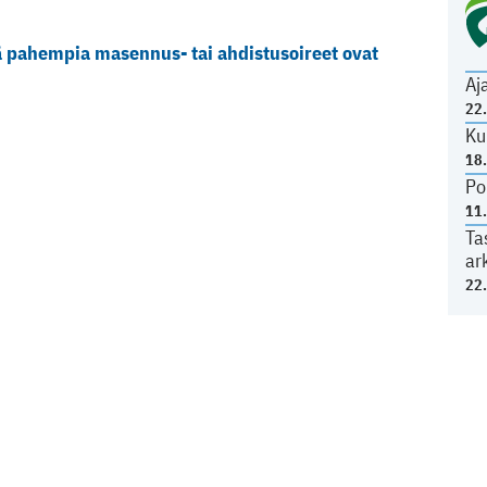
 pahempia masennus- tai ahdistusoireet ovat
Aj
22
Ku
18
Po
11
Ta
ar
22