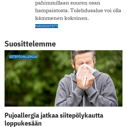
pahimmillaan suuren osan
hampaistosta. Tulehdusalue voi olla
kämmenen kokoinen.
PARODONTIITTI
Suosittelemme
SIITEPÖLYALLERGIA
Pujoallergia jatkaa siitepölykautta
loppukesään