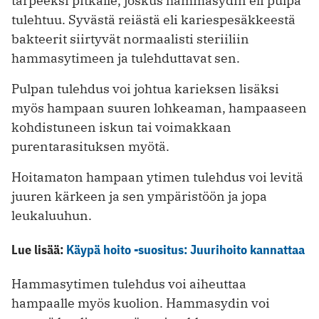
tarpeeksi pitkälle, joskus hammasydin eli pulpa
tulehtuu. Syvästä reiästä eli kariespesäkkeestä
bakteerit siirtyvät normaalisti steriiliin
hammasytimeen ja tulehduttavat sen.
Pulpan tulehdus voi johtua karieksen lisäksi
myös hampaan suuren lohkeaman, hampaaseen
kohdistuneen iskun tai voimakkaan
purentarasituksen myötä.
Hoitamaton hampaan ytimen tulehdus voi levitä
juuren kärkeen ja sen ympäristöön ja jopa
leukaluuhun.
Lue lisää:
Käypä hoito -suositus: Juurihoito kannattaa
Hammasytimen tulehdus voi aiheuttaa
hampaalle myös kuolion. Hammasydin voi