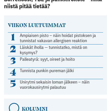
niistä pitää tietää?
VIIKON LUETUIMMAT
1
Ampiaisen pisto – näin hoidat pistoksen ja
tunnistat vakavan allergisen reaktion
2
Läiskät iholla — tunnistatko, mistä on
kysymys?
3
Palleatyrä: syyt, oireet ja hoito
4
Tunnista punkin pureman jälki
5
Unirytmi sekaisin loman jälkeen – näin
vuorokausirytmi palautuu
KOLUMNI