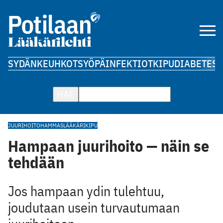
SYDÄN
KEUHKOT
SYÖPÄ
INFEKTIOT
KIPU
DIABETES
A
HAE
JUURIHOITO
HAMMASLÄÄKÄRI
KIPU
Hampaan juurihoito — näin se
tehdään
Jos hampaan ydin tulehtuu,
joudutaan usein turvautumaan