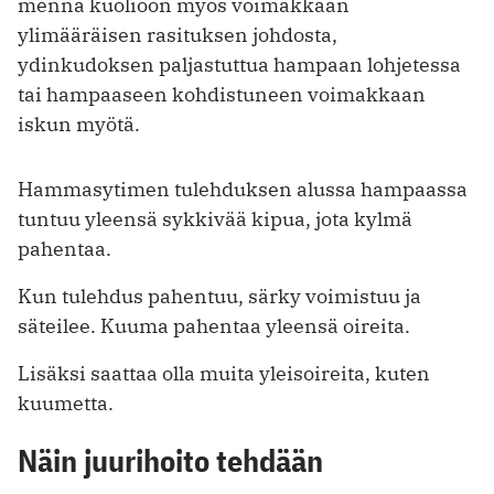
mennä kuolioon myös voimakkaan
ylimääräisen rasituksen johdosta,
ydinkudoksen paljastuttua hampaan lohjetessa
tai hampaaseen kohdistuneen voimakkaan
iskun myötä.
Hammasytimen tulehduksen alussa hampaassa
tuntuu yleensä sykkivää kipua, jota kylmä
pahentaa.
Kun tulehdus pahentuu, särky voimistuu ja
säteilee. Kuuma pahentaa yleensä oireita.
Lisäksi saattaa olla muita yleisoireita, kuten
kuumetta.
Näin juurihoito tehdään