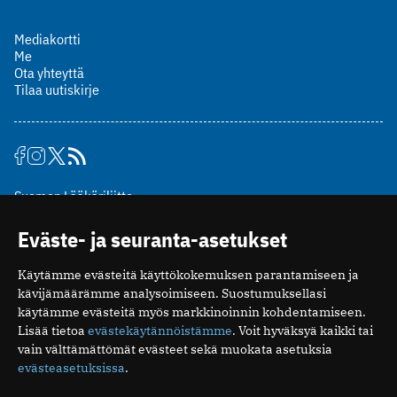
Mediakortti
Me
Ota yhteyttä
Tilaa uutiskirje
Suomen Lääkäriliitto
Mäkelänkatu 2, PL 49
Eväste- ja seuranta-asetukset
00510 Helsinki
puh. (09) 393 091
Käytämme evästeitä käyttökokemuksen parantamiseen ja
toimitus@potilaanlaakarilehti.fi
kävijämäärämme analysoimiseen. Suostumuksellasi
käytämme evästeitä myös markkinoinnin kohdentamiseen.
ISSN 2323-9476
Lisää tietoa
evästekäytännöistämme
. Voit hyväksyä kaikki tai
vain välttämättömät evästeet sekä muokata asetuksia
evästeasetuksissa
.