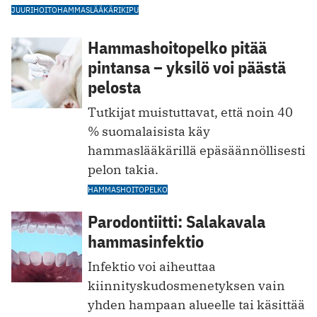
JUURIHOITO
HAMMASLÄÄKÄRI
KIPU
Hammashoitopelko pitää
pintansa – yksilö voi päästä
pelosta
Tutkijat muistuttavat, että noin 40
% suomalaisista käy
hammaslääkärillä epäsäännöllisesti
pelon takia.
HAMMASHOITOPELKO
Parodontiitti: Salakavala
hammasinfektio
Infektio voi aiheuttaa
kiinnityskudosmenetyksen vain
yhden hampaan alueelle tai käsittää