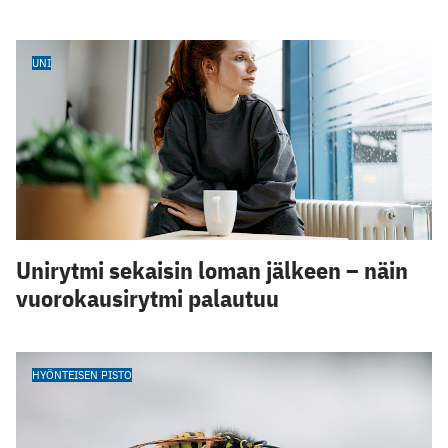
UNI
Unirytmi sekaisin loman jälkeen – näin
vuorokausirytmi palautuu
HYÖNTEISEN PISTO