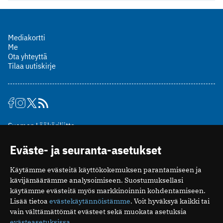
Mediakortti
Me
Ota yhteyttä
Tilaa uutiskirje
Suomen Lääkäriliitto
Mäkelänkatu 2, PL 49
Eväste- ja seuranta-asetukset
00510 Helsinki
puh. (09) 393 091
Käytämme evästeitä käyttökokemuksen parantamiseen ja
toimitus@potilaanlaakarilehti.fi
kävijämäärämme analysoimiseen. Suostumuksellasi
käytämme evästeitä myös markkinoinnin kohdentamiseen.
ISSN 2323-9476
Lisää tietoa
evästekäytännöistämme
. Voit hyväksyä kaikki tai
vain välttämättömät evästeet sekä muokata asetuksia
evästeasetuksissa
.