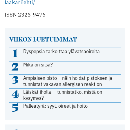
laakarilehti/
ISSN 2323-9476
VIIKON LUETUIMMAT
1
Dyspepsia tarkoittaa ylävatsaoireita
2
Mikä on silsa?
3
Ampiaisen pisto – näin hoidat pistoksen ja
tunnistat vakavan allergisen reaktion
4
Läiskät iholla — tunnistatko, mistä on
kysymys?
5
Palleatyrä: syyt, oireet ja hoito