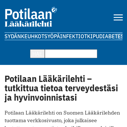
SYDÄN
KEUHKOT
SYÖPÄ
INFEKTIOT
KIPU
DIABETES
A
HAE
Potilaan Lääkärilehti –
tutkittua tietoa terveydestäsi
ja hyvinvoinnistasi
Potilaan Lääkärilehti on Suomen Lääkärilehden
tuottama verkkosivusto, joka julkaisee