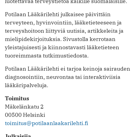
luotettavaa terveystietoa kaikille suomalaisille.
Potilaan Lääkärilehti julkaisee päivittäin
terveyteen, hyvinvointiin, lääketieteeseen ja
terveyshoitoon liittyviä uutisia, artikkeleita ja
mielipidekirjoituksia. Sivustolla kerrotaan
yleistajuisesti ja kiinnostavasti lääketieteen
tuoreimmasta tutkimustiedosta.
Potilaan Lääkärilehti ei tarjoa keinoja sairauden
diagnosointiin, neuvontaa tai interaktiviisia
lääkäripalveluja.
Toimitus
Mäkelänkatu 2
00500 Helsinki
toimitus@potilaanlaakarilehti.fi
Julkaisija