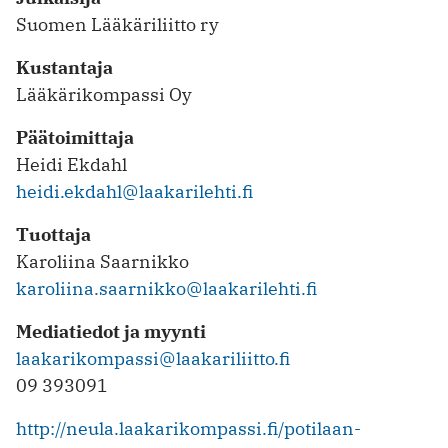
Suomen Lääkäriliitto ry
Kustantaja
Lääkärikompassi Oy
Päätoimittaja
Heidi Ekdahl
heidi.ekdahl@laakarilehti.fi
Tuottaja
Karoliina Saarnikko
karoliina.saarnikko@laakarilehti.fi
Mediatiedot ja myynti
laakarikompassi@laakariliitto.fi
09 393091
http://neula.laakarikompassi.fi/potilaan-