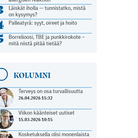
3
Läiskät iholla — tunnistatko, mistä
on kysymys?
4
Palleatyrä: syyt, oireet ja hoito
5
Borrelioosi, TBE ja punkkirokote –
mitä niistä pitää tietää?
KOLUMNI
Terveys on osa turvallisuutta
26.04.2026 15:32
Viikon käänteiset uutiset
15.03.2026 10:15
Kosketuksella olisi monenlaista