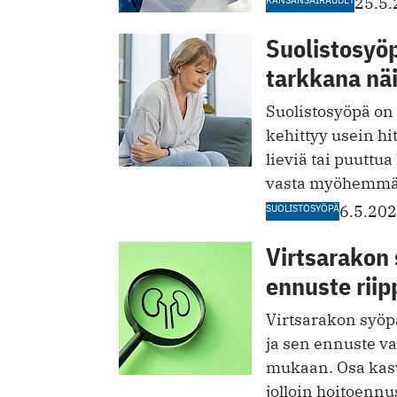
25.5
Suolistosyö
tarkkana nä
Suolistosyöpä on
kehittyy usein hit
lieviä tai puuttu
vasta myöhemmäs
SUOLISTOSYÖPÄ
6.5.20
Virtsarakon 
ennuste riip
Virtsarakon syöpä
ja sen ennuste va
mukaan. Osa kasv
jolloin hoitoennu