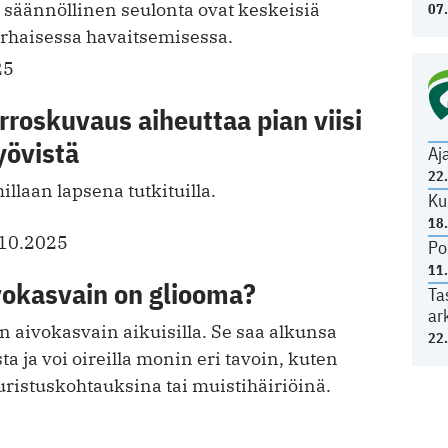
 säännöllinen seulonta ovat keskeisiä
07
arhaisessa havaitsemisessa.
25
roskuvaus aiheuttaa pian viisi
yövistä
Aj
22
llaan lapsena tutkituilla.
Ku
18
.10.2025
Po
11
vokasvain on gliooma?
Ta
ar
n aivokasvain aikuisilla. Se saa alkunsa
22
ta ja voi oireilla monin eri tavoin, kuten
ristuskohtauksina tai muistihäiriöinä.