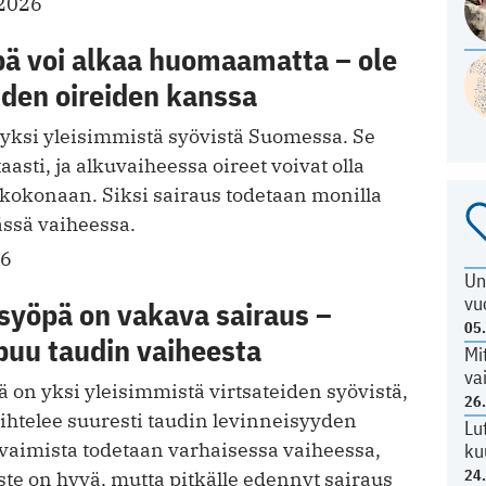
.2026
pä voi alkaa huomaamatta – ole
iden oireiden kanssa
 yksi yleisimmistä syövistä Suomessa. Se
aasti, ja alkuvaiheessa oireet voivat olla
a kokonaan. Siksi sairaus todetaan monilla
sä vaiheessa.
26
Un
vu
syöpä on vakava sairaus –
05
puu taudin vaiheesta
Mi
va
 on yksi yleisimmistä virtsateiden syövistä,
26
ihtelee suuresti taudin levinneisyyden
Lu
aimista todetaan varhaisessa vaiheessa,
ku
24
ste on hyvä, mutta pitkälle edennyt sairaus