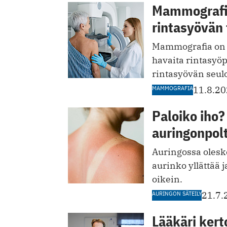
Mammografia
rintasyövän
Mammografia on r
havaita rintasyöp
rintasyövän seulo
MAMMOGRAFIA
11.8.2
Paloiko iho?
auringonpol
Auringossa olesk
aurinko yllättää 
oikein.
AURINGON SÄTEILY
21.7.
Lääkäri kerto