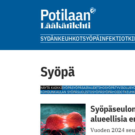
SYDÄN
KEUHKOT
SYÖPÄ
INFEKTIOT
KI
Syöpä
NÄYTÄ KAIKKI
SYÖPÄ
SYÖPÄSAIRAUDET
IHOSYÖPÄ
TYVISOLUSY
KOHDUNKAULAN SYÖPÄ
SUOLISTOSYÖPÄ
SYÖPÄHOIDOT
KEUHK
Syöpäseulont
alueellisia e
Vuoden 2024 seul