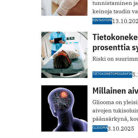
tunnistaminen ja
keinoja taudin v
RINTASYÖPÄ
13.10.20
Tietokoneker
prosenttia s
Riski on suurimmi
TIETOKONETOMOGRAFIA
5
Millainen ai
Gliooma on yleisi
aivojen tukisoluis
päänsärkynä, kou
GLIOOMA
3.10.2025