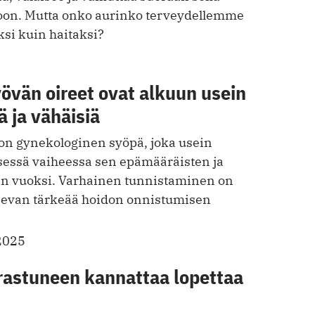
oon. Mutta onko aurinko terveydellemme
i kuin haitaksi?
övän oireet ovat alkuun usein
 ja vähäisiä
n gynekologinen syöpä, joka usein
essä vaiheessa sen epämääräisten ja
en vuoksi. Varhainen tunnistaminen on
sevan tärkeää hoidon onnistumisen
2025
rastuneen kannattaa lopettaa