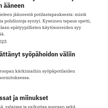
n ääneen
ieleen jääneestä potilastapauksesta: mistä
sia pohdintoja syntyi. ­Kyseinen tapaus opetti,
laan ­epätyypillisten käytös­oireiden syy
ää.
025
jättänyt syöpähoidon väliin
roopan kärkimaihin syöpäpotilaiden
kuormituksessa.
ssat ja miinukset
, valaisee ja vaikuttaa suoraan sekä