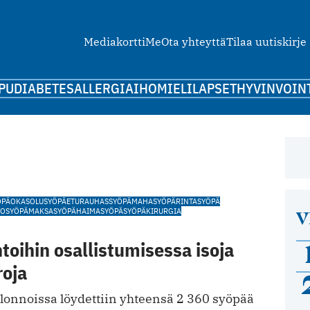
Mediakortti
Me
Ota yhteyttä
Tilaa uutiskirje
PU
DIABETES
ALLERGIA
IHO
MIELI
LAPSET
HYVINVOIN
ÖPÄ
OKASOLUSYÖPÄ
ETURAUHASSYÖPÄ
MAHASYÖPÄ
RINTASYÖPÄ
V
OSYÖPÄ
MAKSASYÖPÄ
HAIMASYÖPÄ
SYÖPÄKIRURGIA
oihin osallistumisessa isoja
roja
onnoissa löydettiin yhteensä 2 360 syöpää