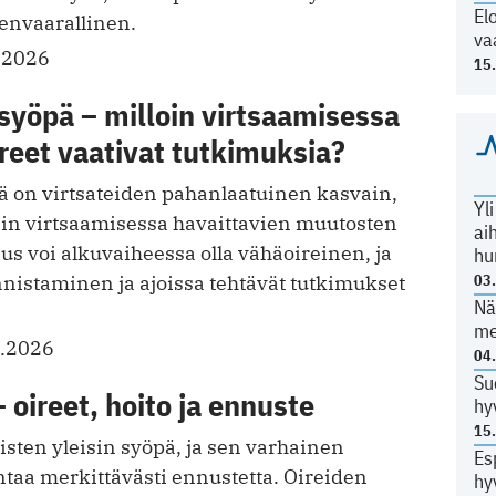
El
envaarallinen.
va
.2026
15
syöpä – milloin virtsaamisessa
reet vaativat tutkimuksia?
ä on virtsateiden pahanlaatuinen kasvain,
Yl
ein virtsaamisessa havaittavien muutosten
ai
aus voi alkuvaiheessa olla vähäoireinen, ja
hu
03
nnistaminen ja ajoissa tehtävät tutkimukset
Nä
me
1.2026
04
Su
 oireet, hoito ja ennuste
hy
15
sten yleisin syöpä, ja sen varhainen
Es
taa merkittävästi ennustetta. Oireiden
hy