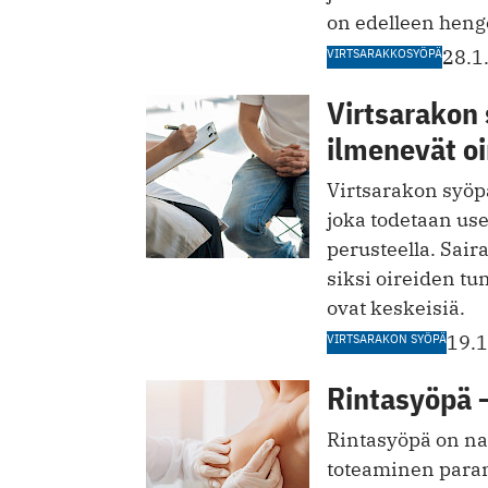
on edelleen heng
VIRTSARAKKOSYÖPÄ
28.1
Virtsarakon 
ilmenevät oi
Virtsarakon syöp
joka todetaan us
perusteella. Sair
siksi oireiden tu
ovat keskeisiä.
VIRTSARAKON SYÖPÄ
19.
Rintasyöpä –
Rintasyöpä on nai
toteaminen paran