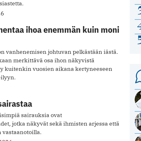
siastetta.
26
hentaa ihoa enemmän kuin moni
hon vanhenemisen johtuvan pelkästään iästä.
aan merkittävä osa ihon näkyvistä
tyy kuitenkin vuosien aikana kertyneeseen
ilyyn.
sairastaa
isimpiä sairauksia ovat
det, jotka näkyvät sekä ihmisten arjessa että
 vastaanotoilla.