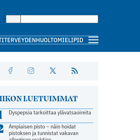
Hae
TI
TERVEYDENHUOLTO
MIELIPIDE
IIKON LUETUIMMAT
1
Dyspepsia tarkoittaa ylävatsaoireita
2
Ampiaisen pisto – näin hoidat
pistoksen ja tunnistat vakavan
allergisen reaktion