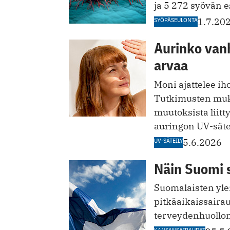
ja 5 272 syövän e
SYÖPÄSEULONTA
1.7.20
Aurinko van
arvaa
Moni ajattelee i
Tutkimusten muk
muutoksista liit
auringon UV-säte
UV-SÄTEILY
5.6.2026
Näin Suomi 
Suomalaisten yle
pitkäaikaissairau
terveydenhuollon
KANSANSAIRAUDET