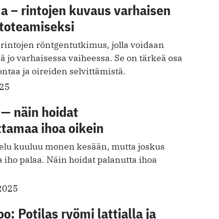
 – rintojen kuvaus varhaisen
 toteamiseksi
intojen röntgentutkimus, jolla voidaan
ä jo varhaisessa vaiheessa. Se on tärkeä osa
ntaa ja oireiden selvittämistä.
025
 — näin hoidat
ttamaa ihoa oikein
elu kuuluu monen kesään, mutta joskus
ja iho palaa. Näin hoidat palanutta ihoa
2025
o: Potilas ryömi lattialla ja