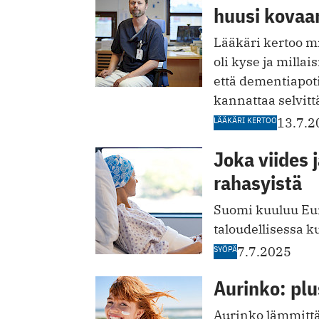
huusi kovaa
Lääkäri kertoo m
oli kyse ja millai
että dementiapoti
kannattaa selvitt
LÄÄKÄRI KERTOO
13.7.2
Joka viides 
rahasyistä
Suomi kuuluu Eu
taloudellisessa 
SYÖPÄ
7.7.2025
Aurinko: plu
Aurinko lämmittää