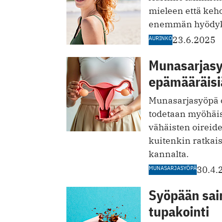
mieleen että keh
enemmän hyödyks
AURINKO
23.6.2025
Munasarjasy
epämääräisiä
Munasarjasyöpä o
todetaan myöhäis
vähäisten oireid
kuitenkin ratkai
kannalta.
MUNASARJASYÖPÄ
30.4.
Syöpään sai
tupakointi