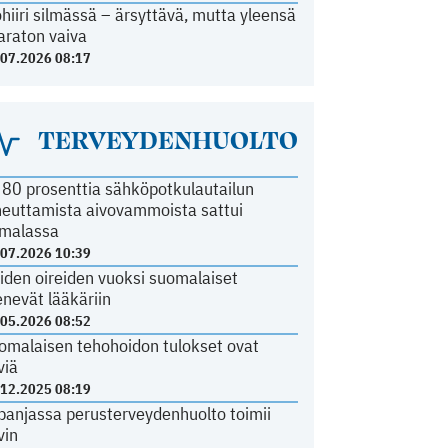
ohiiri silmässä – ärsyttävä, mutta yleensä
araton vaiva
.07.2026 08:17
TERVEYDENHUOLTO
i 80 prosenttia sähköpotkulautailun
heuttamista aivovammoista sattui
malassa
.07.2026 10:39
iden oireiden vuoksi suomalaiset
nevät lääkäriin
.05.2026 08:52
omalaisen tehohoidon tulokset ovat
viä
.12.2025 08:19
panjassa perusterveydenhuolto toimii
vin