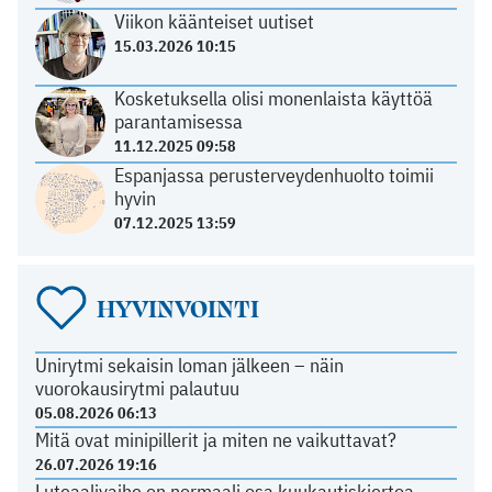
Viikon käänteiset uutiset
15.03.2026 10:15
Kosketuksella olisi monenlaista käyttöä
parantamisessa
11.12.2025 09:58
Espanjassa perusterveydenhuolto toimii
hyvin
07.12.2025 13:59
HYVINVOINTI
Unirytmi sekaisin loman jälkeen – näin
vuorokausirytmi palautuu
05.08.2026 06:13
Mitä ovat minipillerit ja miten ne vaikuttavat?
26.07.2026 19:16
Luteaalivaihe on normaali osa kuukautiskiertoa