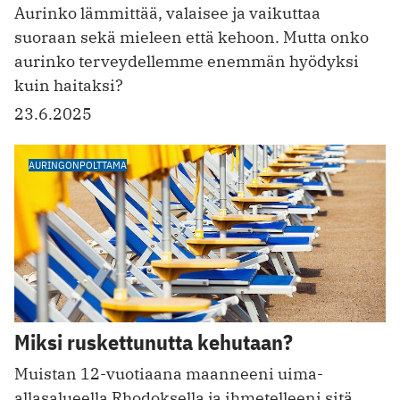
Aurinko lämmittää, valaisee ja vaikuttaa
suoraan sekä mieleen että kehoon. Mutta onko
aurinko terveydellemme enemmän hyödyksi
kuin haitaksi?
23.6.2025
AURINGONPOLTTAMA
Miksi ruskettunutta kehutaan?
Muistan 12-vuotiaana maanneeni uima-
allasalueella Rhodoksella ja ihmetelleeni sitä,