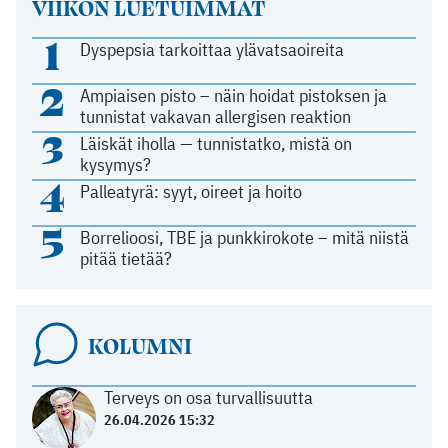
VIIKON LUETUIMMAT
1
Dyspepsia tarkoittaa ylävatsaoireita
2
Ampiaisen pisto – näin hoidat pistoksen ja
tunnistat vakavan allergisen reaktion
3
Läiskät iholla — tunnistatko, mistä on
kysymys?
4
Palleatyrä: syyt, oireet ja hoito
5
Borrelioosi, TBE ja punkkirokote – mitä niistä
pitää tietää?
KOLUMNI
Terveys on osa turvallisuutta
26.04.2026 15:32