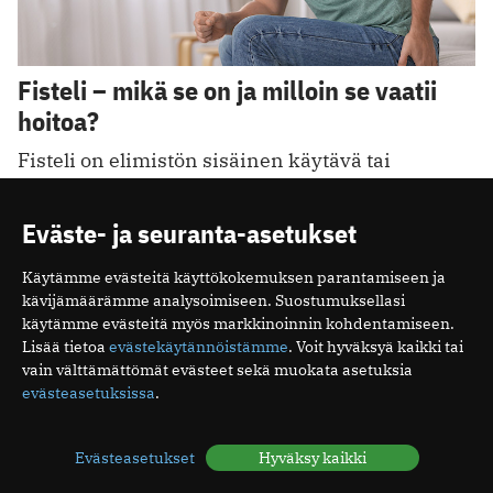
Fisteli – mikä se on ja milloin se vaatii
hoitoa?
Fisteli on elimistön sisäinen käytävä tai
epänormaali yhteys, joka voi syntyä esimerkiksi
suolen ja ihon tai peräaukon ympärille. Se on
Eväste- ja seuranta-asetukset
usein seurausta tulehduksesta ja tarvitsee aina
lääkärin tutkimuksen.
Käytämme evästeitä käyttökokemuksen parantamiseen ja
kävijämäärämme analysoimiseen. Suostumuksellasi
18.8.2025
käytämme evästeitä myös markkinoinnin kohdentamiseen.
Lisää tietoa
evästekäytännöistämme
. Voit hyväksyä kaikki tai
vain välttämättömät evästeet sekä muokata asetuksia
1
2
3
4
5
6
7
8
evästeasetuksissa
.
Evästeasetukset
Hyväksy kaikki