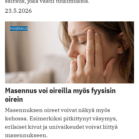
sairaus, joka vaatii tutkimuksia.
23.5.2026
MASENNUS
Masennus voi oireilla myös fyysisin
oirein
Masennuksen oireet voivat näkyä myös
kehossa. Esimerkiksi pitkittynyt väsymys,
erilaiset kivut ja univaikeudet voivat liittyä
masennukseen.