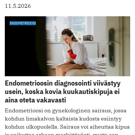
11.5.2026
ENDOMETRIOOSI
Endometrioosin diagnosointi viivästyy
usein, koska kovia kuukautiskipuja ei
aina oteta vakavasti
Endometrioosi on gynekologinen sairaus, jossa
kohdun limakalvon kaltaista kudosta esiintyy
kohdun ulkopuolella. Sairaus voi aiheuttaa kipua
ja vaikuttaa arkeen merkittävästi, mutta sen