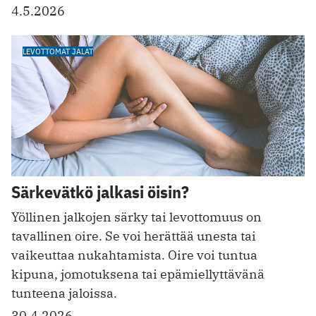
4.5.2026
LEVOTTOMAT JALAT
Särkevätkö jalkasi öisin?
Yöllinen jalkojen särky tai levottomuus on
tavallinen oire. Se voi herättää unesta tai
vaikeuttaa nukahtamista. Oire voi tuntua
kipuna, jomotuksena tai epämiellyttävänä
tunteena jaloissa.
30.4.2026