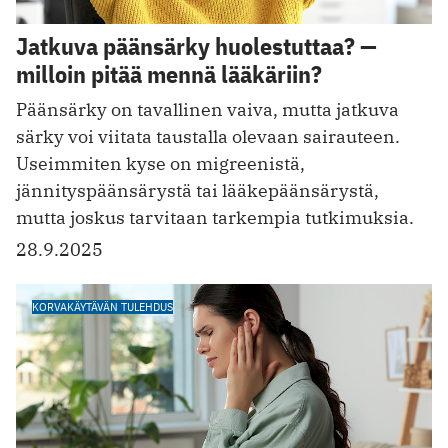
Jatkuva päänsärky huolestuttaa? —
milloin pitää mennä lääkäriin?
Päänsärky on tavallinen vaiva, mutta jatkuva
särky voi viitata taustalla olevaan sairauteen.
Useimmiten kyse on migreenistä,
jännityspäänsärystä tai lääkepäänsärystä,
mutta joskus tarvitaan tarkempia tutkimuksia.
28.9.2025
KORVAKÄYTÄVÄN TULEHDUS