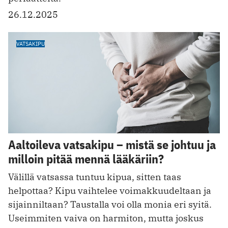
26.12.2025
VATSAKIPU
Aaltoileva vatsakipu – mistä se johtuu ja
milloin pitää mennä lääkäriin?
Välillä vatsassa tuntuu kipua, sitten taas
helpottaa? Kipu vaihtelee voimakkuudeltaan ja
sijainniltaan? Taustalla voi olla monia eri syitä.
Useimmiten vaiva on harmiton, mutta joskus