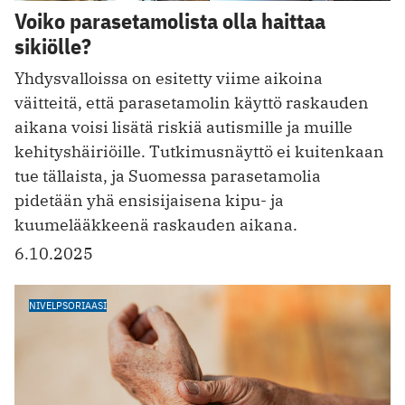
Voiko parasetamolista olla haittaa
sikiölle?
Yhdysvalloissa on esitetty viime aikoina
väitteitä, että parasetamolin käyttö raskauden
aikana voisi lisätä riskiä autismille ja muille
kehityshäiriöille. Tutkimusnäyttö ei kuitenkaan
tue tällaista, ja Suomessa parasetamolia
pidetään yhä ensisijaisena kipu- ja
kuumelääkkeenä raskauden aikana.
6.10.2025
NIVELPSORIAASI