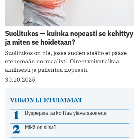
Suolitukos — kuinka nopeasti se kehittyy
ja miten se hoidetaan?
Suolitukos on tila, jossa suolen sisältö ei pääse
etenemään normaalisti. Oireet voivat alkaa
äkillisesti ja pahentua nopeasti.
30.10.2025
VIIKON LUETUIMMAT
1
Dyspepsia tarkoittaa ylävatsaoireita
2
Mikä on silsa?