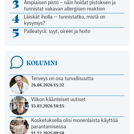
3
Ampiaisen pisto – näin hoidat pistoksen ja
tunnistat vakavan allergisen reaktion
4
Läiskät iholla — tunnistatko, mistä on
kysymys?
5
Palleatyrä: syyt, oireet ja hoito
KOLUMNI
Terveys on osa turvallisuutta
26.04.2026 15:32
Viikon käänteiset uutiset
15.03.2026 10:15
Kosketuksella olisi monenlaista käyttöä
parantamisessa
11.12.2025 09:58