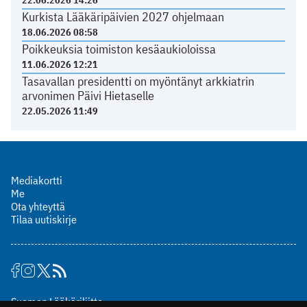
Kurkista Lääkäripäivien 2027 ohjelmaan
18.06.2026 08:58
Poikkeuksia toimiston kesäaukioloissa
11.06.2026 12:21
Tasavallan presidentti on myöntänyt arkkiatrin
arvonimen Päivi Hietaselle
22.05.2026 11:49
Mediakortti
Me
Ota yhteyttä
Tilaa uutiskirje
Suomen Lääkäriliitto