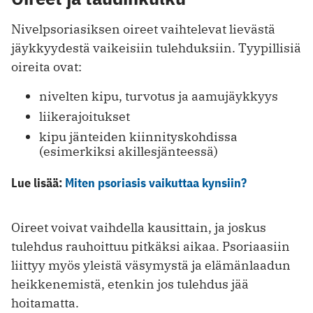
Nivelpsoriasiksen oireet vaihtelevat lievästä
jäykkyydestä vaikeisiin tulehduksiin. Tyypillisiä
oireita ovat:
nivelten kipu, turvotus ja aamujäykkyys
liikerajoitukset
kipu jänteiden kiinnityskohdissa
(esimerkiksi akillesjänteessä)
Lue lisää:
Miten psoriasis vaikuttaa kynsiin?
Oireet voivat vaihdella kausittain, ja joskus
tulehdus rauhoittuu pitkäksi aikaa. Psoriaasiin
liittyy myös yleistä väsymystä ja elämänlaadun
heikkenemistä, etenkin jos tulehdus jää
hoitamatta.