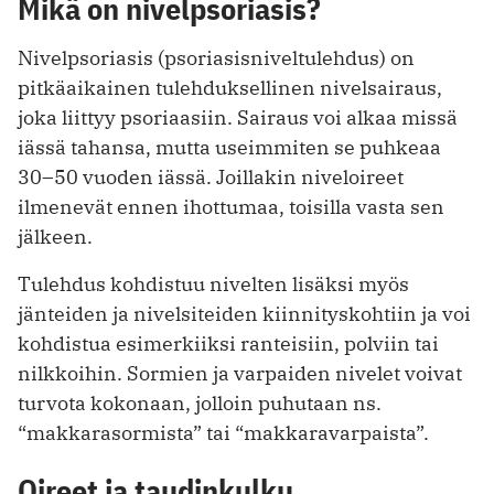
Mikä on nivelpsoriasis?
Nivelpsoriasis (psoriasisniveltulehdus) on
pitkäaikainen tulehduksellinen nivelsairaus,
joka liittyy psoriaasiin. Sairaus voi alkaa missä
iässä tahansa, mutta useimmiten se puhkeaa
30–50 vuoden iässä. Joillakin niveloireet
ilmenevät ennen ihottumaa, toisilla vasta sen
jälkeen.
Tulehdus kohdistuu nivelten lisäksi myös
jänteiden ja nivelsiteiden kiinnityskohtiin ja voi
kohdistua esimerkiiksi ranteisiin, polviin tai
nilkkoihin. Sormien ja varpaiden nivelet voivat
turvota kokonaan, jolloin puhutaan ns.
“makkarasormista” tai “makkaravarpaista”.
Oireet ja taudinkulku