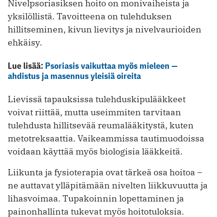
Nivelpsoriasiksen hoito on monivaiheista ja
yksilöllistä. Tavoitteena on tulehduksen
hillitseminen, kivun lievitys ja nivelvaurioiden
ehkäisy.
Lue lisää:
Psoriasis vaikuttaa myös mieleen —
ahdistus ja masennus yleisiä oireita
Lievissä tapauksissa tulehduskipulääkkeet
voivat riittää, mutta useimmiten tarvitaan
tulehdusta hillitsevää reumalääkitystä, kuten
metotreksaattia. Vaikeammissa tautimuodoissa
voidaan käyttää myös biologisia lääkkeitä.
Liikunta ja fysioterapia ovat tärkeä osa hoitoa –
ne auttavat ylläpitämään nivelten liikkuvuutta ja
lihasvoimaa. Tupakoinnin lopettaminen ja
painonhallinta tukevat myös hoitotuloksia.