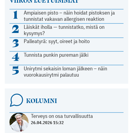
VIIKON LUETUIMMAT
1
Ampiaisen pisto – näin hoidat pistoksen ja
tunnistat vakavan allergisen reaktion
2
Läiskät iholla — tunnistatko, mistä on
kysymys?
3
Palleatyrä: syyt, oireet ja hoito
4
Tunnista punkin pureman jälki
5
Unirytmi sekaisin loman jälkeen – näin
vuorokausirytmi palautuu
KOLUMNI
Terveys on osa turvallisuutta
26.04.2026 15:32