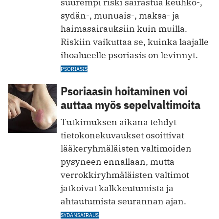
suurempi riski sairastua keuhko-,
sydän-, munuais-, maksa- ja
haimasairauksiin kuin muilla.
Riskiin vaikuttaa se, kuinka laajalle
ihoalueelle psoriasis on levinnyt.
PSORIASIS
Psoriaasin hoitaminen voi
auttaa myös sepelvaltimoita
Tutkimuksen aikana tehdyt
tietokonekuvaukset osoittivat
lääkeryhmäläisten valtimoiden
pysyneen ennallaan, mutta
verrokkiryhmäläisten valtimot
jatkoivat kalkkeutumista ja
ahtautumista seurannan ajan.
SYDÄNSAIRAUS