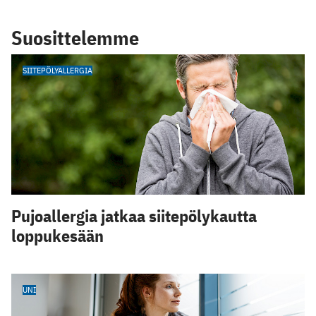
Suosittelemme
SIITEPÖLYALLERGIA
Pujoallergia jatkaa siitepölykautta
loppukesään
UNI