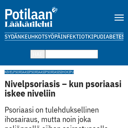
SYDÄN
KEUHKOT
SYÖPÄ
INFEKTIOT
KIPU
DIABETES
A
HAE
NIVELPSORIAASI
PSORIAASI
PSORIASIS
IHO
KIPU
Nivelpsoriasis – kun psoriaasi
iskee niveliin
Psoriaasi on tulehduksellinen
ihosairaus, mutta noin joka