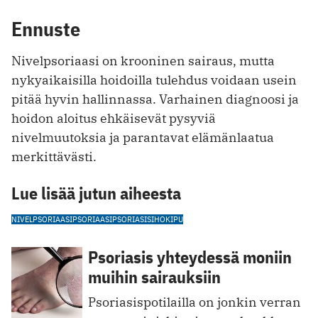
Ennuste
Nivelpsoriaasi on krooninen sairaus, mutta
nykyaikaisilla hoidoilla tulehdus voidaan usein
pitää hyvin hallinnassa. Varhainen diagnoosi ja
hoidon aloitus ehkäisevät pysyviä
nivelmuutoksia ja parantavat elämänlaatua
merkittävästi.
Lue lisää jutun aiheesta
NIVELPSORIAASI
PSORIAASI
PSORIASIS
IHO
KIPU
Psoriasis yhteydessä moniin
muihin sairauksiin
Psoriasispotilailla on jonkin verran