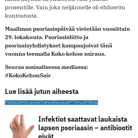
prosentille. Vain joka neljännelle oli ehdotettu
kuntoutusta.
Maailman psoriasispäivää vietetään vuosittain
29. lokakuuta. Psoriasisliitto ja
psoriasisyhdistykset kampanjoivat tänä
vuonna teemalla Koko kehon sairaus.
Seuraa sosiaalisessa mediassa:
#KokoKehonSair
Lue lisää jutun aiheesta
PSORIASIS
MIELI
AHDISTUS
MASENNUS
UNETTOMUUS
STRESSI
Infektiot saattavat laukaista
lapsen psoriaasin – antibiootit
eivät