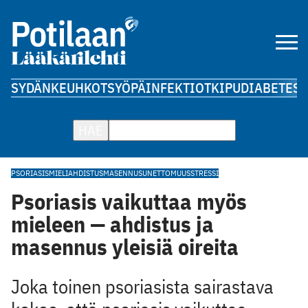
SYDÄN
KEUHKOT
SYÖPÄ
INFEKTIOT
KIPU
DIABETES
A
HAE
PSORIASIS
MIELI
AHDISTUS
MASENNUS
UNETTOMUUS
STRESSI
Psoriasis vaikuttaa myös
mieleen — ahdistus ja
masennus yleisiä oireita
Joka toinen psoriasista sairastava