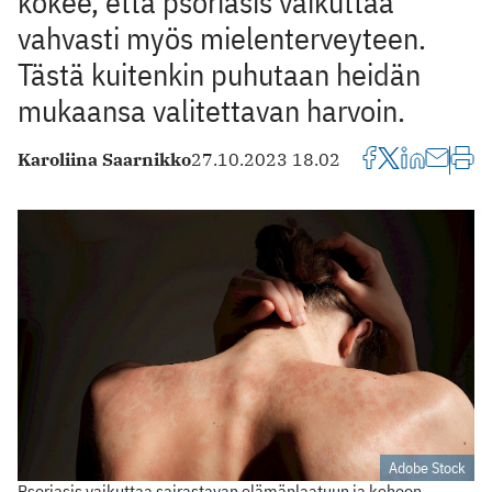
kokee, että psoriasis vaikuttaa
vahvasti myös mielenterveyteen.
Tästä kuitenkin puhutaan heidän
mukaansa valitettavan harvoin.
Karoliina Saarnikko
27.10.2023 18.02
Adobe Stock
Psoriasis vaikuttaa sairastavan elämänlaatuun ja kehoon