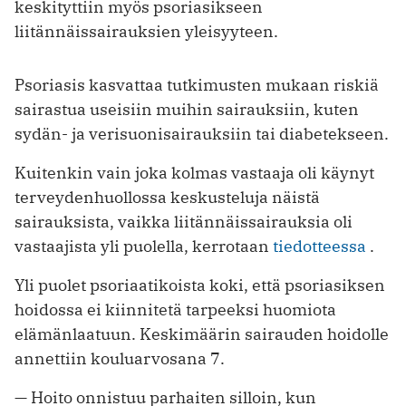
keskityttiin myös psoriasikseen
liitännäissairauksien yleisyyteen.
Psoriasis kasvattaa tutkimusten mukaan riskiä
sairastua useisiin muihin sairauksiin, kuten
sydän- ja verisuonisairauksiin tai diabetekseen.
Kuitenkin vain joka kolmas vastaaja oli käynyt
terveydenhuollossa keskusteluja näistä
sairauksista, vaikka liitännäissairauksia oli
vastaajista yli puolella, kerrotaan
tiedotteessa
.
Yli puolet psoriaatikoista koki, että psoriasiksen
hoidossa ei kiinnitetä tarpeeksi huomiota
elämänlaatuun. Keskimäärin sairauden hoidolle
annettiin kouluarvosana 7.
— Hoito onnistuu parhaiten silloin, kun