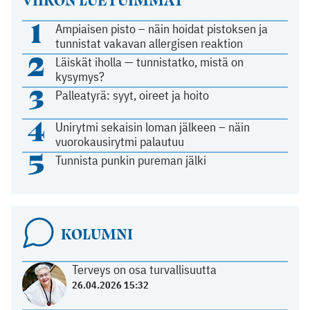
1
Ampiaisen pisto – näin hoidat pistoksen ja
tunnistat vakavan allergisen reaktion
2
Läiskät iholla — tunnistatko, mistä on
kysymys?
3
Palleatyrä: syyt, oireet ja hoito
4
Unirytmi sekaisin loman jälkeen – näin
vuorokausirytmi palautuu
5
Tunnista punkin pureman jälki
KOLUMNI
Terveys on osa turvallisuutta
26.04.2026 15:32