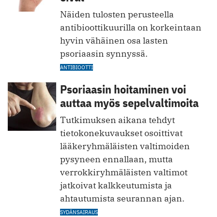
Näiden tulosten perusteella
antibioottikuurilla on korkeintaan
hyvin vähäinen osa lasten
psoriaasin synnyssä.
ANTIBIOOTTI
Psoriaasin hoitaminen voi
auttaa myös sepelvaltimoita
Tutkimuksen aikana tehdyt
tietokonekuvaukset osoittivat
lääkeryhmäläisten valtimoiden
pysyneen ennallaan, mutta
verrokkiryhmäläisten valtimot
jatkoivat kalkkeutumista ja
ahtautumista seurannan ajan.
SYDÄNSAIRAUS