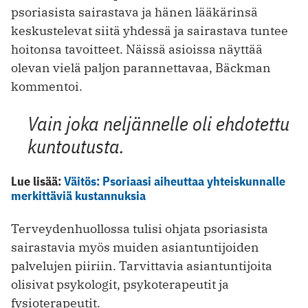
psoriasista sairastava ja hänen lääkärinsä
keskustelevat siitä yhdessä ja sairastava tuntee
hoitonsa tavoitteet. Näissä asioissa näyttää
olevan vielä paljon parannettavaa, Bäckman
kommentoi.
Vain joka neljännelle oli ehdotettu
kuntoutusta.
Lue lisää:
Väitös: Psoriaasi aiheuttaa yhteiskunnalle
merkittäviä kustannuksia
Terveydenhuollossa tulisi ohjata psoriasista
sairastavia myös muiden asiantuntijoiden
palvelujen piiriin. Tarvittavia asiantuntijoita
olisivat psykologit, psykoterapeutit ja
fysioterapeutit.