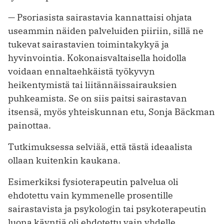
— Psoriasista sairastavia kannattaisi ohjata
useammin näiden palveluiden piiriin, sillä ne
tukevat sairastavien toimintakykyä ja
hyvinvointia. Kokonaisvaltaisella hoidolla
voidaan ennaltaehkäistä työkyvyn
heikentymistä tai liitännäissairauksien
puhkeamista. Se on siis paitsi sairastavan
itsensä, myös yhteiskunnan etu, Sonja Bäckman
painottaa.
Tutkimuksessa selviää, että tästä ideaalista
ollaan kuitenkin kaukana.
Esimerkiksi fysioterapeutin palvelua oli
ehdotettu vain kymmenelle prosentille
sairastavista ja psykologin tai psykoterapeutin
luona käyntiä oli ehdotettu vain yhdelle