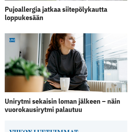
Pujoallergia jatkaa siitepölykautta
loppukesään
UNI
Unirytmi sekaisin loman jälkeen – näin
vuorokausirytmi palautuu
VIIKON LUETUIMMAT