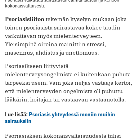
kokonaisvaltaisesti.
Psoriasisliiton
tekemän kyselyn mukaan joka
toinen psoriasista sairastavaa kokee taudin
vaikuttavan myös mielenterveyteen.
Yleisimpinä oireina mainittiin stressi,
masennus, ahdistus ja unettomuus.
Psoriasikseen liittyvistä
mielenterveysongelmista ei kuitenkaan puhuta
tarpeeksi usein. Vain joka neljäs vastaaja kertoi,
että mielenterveyden ongelmista oli puhuttu
lääkärin, hoitajan tai vastaavan vastaanotolla.
Lue lisää:
Psoriasis yhteydessä moniin muihin
sairauksiin
Psoriasisksen kokonaisvaltaisuudesta tulisi