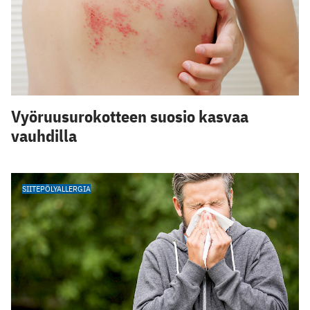
Vyöruusurokotteen suosio kasvaa
vauhdilla
SIITEPÖLYALLERGIA