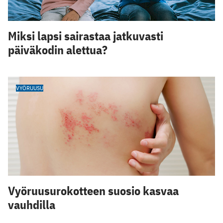
Miksi lapsi sairastaa jatkuvasti
päiväkodin alettua?
VYÖRUUSU
Vyöruusurokotteen suosio kasvaa
vauhdilla