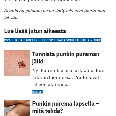
Artikkelin pohjana on käytetty tekoälyn tuottamaa
tekstiä.
Lue lisää jutun aiheesta
PUNKKI
TAIGAPUNKKI
BORRELIOOSI
PUUTIAISAIVOKUUME
PUUTIAINEN
IHO
Tunnista punkin pureman
jälki
Nyt kannattaa olla tarkkana, kun
liikkuu luo nnossa. Punkit ovat
jälleen aktiivisia.
UUTISET
Punkin purema lapsella –
mitä tehdä?