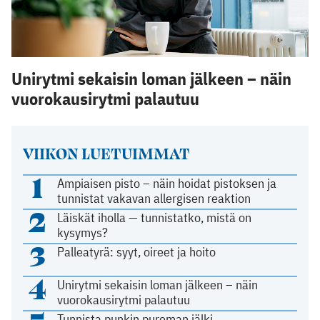
Unirytmi sekaisin loman jälkeen – näin
vuorokausirytmi palautuu
VIIKON LUETUIMMAT
1
Ampiaisen pisto – näin hoidat pistoksen ja
tunnistat vakavan allergisen reaktion
2
Läiskät iholla — tunnistatko, mistä on
kysymys?
3
Palleatyrä: syyt, oireet ja hoito
4
Unirytmi sekaisin loman jälkeen – näin
vuorokausirytmi palautuu
Tunnista punkin pureman jälki