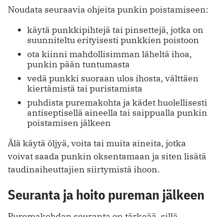
Noudata seuraavia ohjeita punkin poistamiseen:
käytä punkkipihtejä tai pinsettejä, jotka on
suunniteltu erityisesti punkkien poistoon
ota kiinni mahdollisimman läheltä ihoa,
punkin pään tuntumasta
vedä punkki suoraan ulos ihosta, välttäen
kiertämistä tai puristamista
puhdista puremakohta ja kädet huolellisesti
antiseptisellä aineella tai saippualla punkin
poistamisen jälkeen
Älä käytä öljyä, voita tai muita aineita, jotka
voivat saada punkin oksentamaan ja siten lisätä
taudinaiheuttajien siirtymistä ihoon.
Seuranta ja hoito pureman jälkeen
Puremakohdan seuranta on tärkeää, sillä