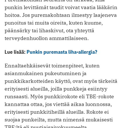
punkin levittämät taudit voivat vaatia lääkärin
hoitoa. Jos puremakohtaan ilmestyy laajeneva
punoitus tai muita oireita, kuten kuume,
päänsärky tai lihaskivut, ota yhteyttä
terveydenhuollon ammattilaiseen.
Lue lisää:
Punkin puremasta liha-allergia?
Ennaltaehkäisevät toimenpiteet, kuten
asianmukainen pukeutuminen ja
punkkikarkotteiden käyttö, ovat myös tärkeitä
erityisesti alueilla, joilla punkkeja esiintyy
runsaasti. Myös punkkirokote eli TBE-rokote
kannattaa ottaa, jos viettää aikaa luonnossa,
erityisesti punkkitiheillä alueilla. Rokote ei
suojaa punkeilta, mutta nimensä mukaisesti
TBE:ltä eli puutiaisaivokuumeelta.