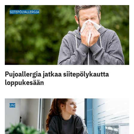
SIITEPÖLYALLERGIA
Pujoallergia jatkaa siitepölykautta
loppukesään
UNI