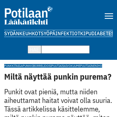
SYDÄN
KEUHKOT
SYÖPÄ
INFEKTIOT
KIPU
DIABETES
A
HAE
PUNKKI
TAIGAPUNKKI
BORRELIOOSI
PUUTIAISAIVOKUUME
PUUTIAINEN
IHO
Miltä näyttää punkin purema?
Punkit ovat pieniä, mutta niiden
aiheuttamat haitat voivat olla suuria.
Tässä artikkelissa käsittelemme,