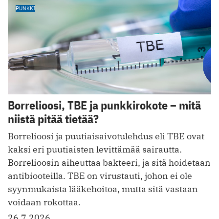
PUNKKI
Borrelioosi, TBE ja punkkirokote – mitä
niistä pitää tietää?
Borrelioosi ja puutiaisaivotulehdus eli TBE ovat
kaksi eri puutiaisten levittämää sairautta.
Borrelioosin aiheuttaa bakteeri, ja sitä hoidetaan
antibiooteilla. TBE on virustauti, johon ei ole
syynmukaista lääkehoitoa, mutta sitä vastaan
voidaan rokottaa.
26.7.2026