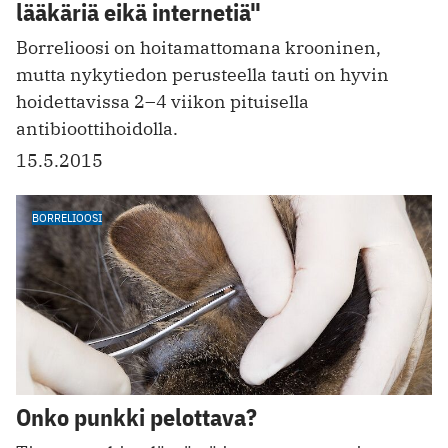
lääkäriä eikä internetiä"
Borrelioosi on hoitamattomana krooninen,
mutta nykytiedon perusteella tauti on hyvin
hoidettavissa 2–4 viikon pituisella
antibioottihoidolla.
15.5.2015
BORRELIOOSI
Onko punkki pelottava?