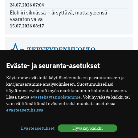
24.07.2026 07:04
Elohiiri silmässä – ärsyttävä, mutta yleensä
vaaraton vaiva
15.07.2026 08:17
TERVEYDENHUOLTO
Eväste- ja seuranta-asetukset
Yli 80 prosenttia sähköpotkulautailun aiheuttamista
aivovammoista sattui humalassa
Käytämme evästeitä käyttökokemuksen parantamiseen ja
03.07.2026 10:39
kävijämäärämme analysoimiseen. Suostumuksellasi
Näiden oireiden vuoksi suomalaiset menevät
käytämme evästeitä myös markkinoinnin kohdentamiseen.
lääkäriin
Lisää tietoa
evästekäytännöistämme
. Voit hyväksyä kaikki tai
04.05.2026 08:52
vain välttämättömät evästeet sekä muokata asetuksia
Suomalaisen tehohoidon tulokset ovat hyviä
evästeasetuksissa
.
15.12.2025 08:19
Espanjassa perusterveydenhuolto toimii hyvin
Evästeasetukset
Hyväksy kaikki
07.12.2025 13:59