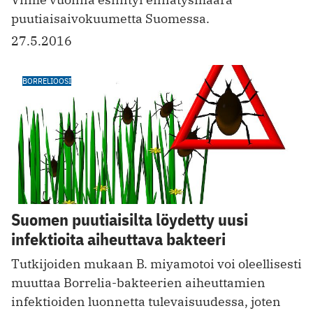
puutiaisaivokuumetta Suomessa.
27.5.2016
BORRELIOOSI
Suomen puutiaisilta löydetty uusi
infektioita aiheuttava bakteeri
Tutkijoiden mukaan B. miyamotoi voi oleellisesti
muuttaa Borrelia-bakteerien aiheuttamien
infektioiden luonnetta tulevaisuudessa, joten