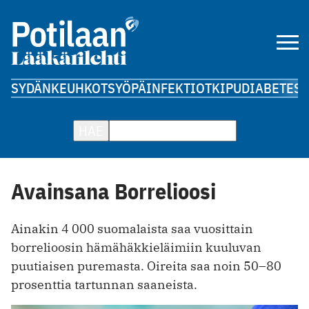
SYDÄN
KEUHKOT
SYÖPÄ
INFEKTIOT
KIPU
DIABETES
A
HAE
Avainsana Borrelioosi
Ainakin 4 000 suomalaista saa vuosittain
borrelioosin hämähäkkieläimiin kuuluvan
puutiaisen puremasta. Oireita saa noin 50–80
prosenttia tartunnan saaneista.