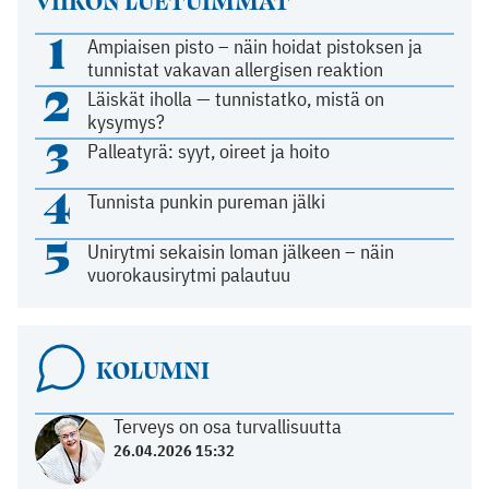
VIIKON LUETUIMMAT
1
Ampiaisen pisto – näin hoidat pistoksen ja
tunnistat vakavan allergisen reaktion
2
Läiskät iholla — tunnistatko, mistä on
kysymys?
3
Palleatyrä: syyt, oireet ja hoito
4
Tunnista punkin pureman jälki
5
Unirytmi sekaisin loman jälkeen – näin
vuorokausirytmi palautuu
KOLUMNI
Terveys on osa turvallisuutta
26.04.2026 15:32