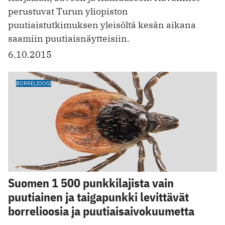
perustuvat Turun yliopiston
puutiaistutkimuksen yleisöltä kesän aikana
saamiin puutiaisnäytteisiin.
6.10.2015
BORRELIOOSI
Suomen 1 500 punkkilajista vain
puutiainen ja taigapunkki levittävät
borrelioosia ja puutiaisaivokuumetta