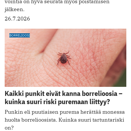
vointia on hyvä seurata myös poistamisen
jälkeen.
26.7.2026
BORRELIOOSI
Kaikki punkit eivät kanna borrelioosia –
kuinka suuri riski puremaan liittyy?
Punkin eli puutiaisen purema herättää monessa
huolta borrelioosista. Kuinka suuri tartuntariski
on?