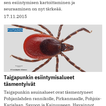
sen esiintymisen kartoittaminen ja
seuraaminen on nyt tärkeää.
17.11.2015
PUUTIAINEN
Taigapunkin esiintymisalueet
täsmentyivät
Taigapunkin asuinalueet ovat täsmentyneet
Pohjanlahden rannikolle, Pirkanmaalle, Pohjois-
Karjalaan, Savoon ja Kainuuseen. Havainnot