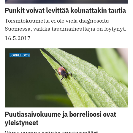
Punkit voivat levittää kolmattakin tautia
Toisintokuumetta ei ole vielä diagnosoitu
Suomessa, vaikka taudinaiheuttajia on löytynyt.
16.5.2017
BORRELIOOSI
Puutiasaivokuume ja borrelioosi ovat
yleistyneet
Viime vuonna esiintyi ennätysmäärä