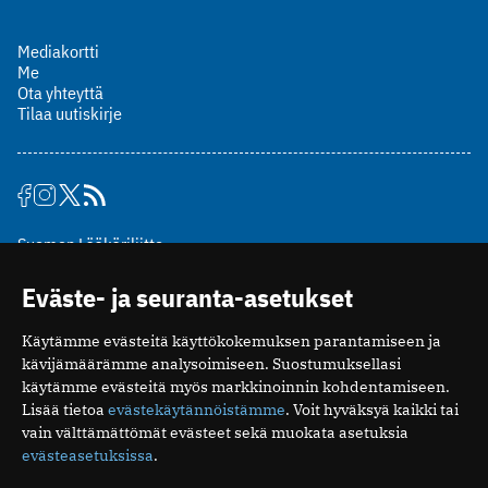
Mediakortti
Me
Ota yhteyttä
Tilaa uutiskirje
Suomen Lääkäriliitto
Mäkelänkatu 2, PL 49
Eväste- ja seuranta-asetukset
00510 Helsinki
puh. (09) 393 091
Käytämme evästeitä käyttökokemuksen parantamiseen ja
toimitus@potilaanlaakarilehti.fi
kävijämäärämme analysoimiseen. Suostumuksellasi
käytämme evästeitä myös markkinoinnin kohdentamiseen.
ISSN 2323-9476
Lisää tietoa
evästekäytännöistämme
. Voit hyväksyä kaikki tai
vain välttämättömät evästeet sekä muokata asetuksia
evästeasetuksissa
.