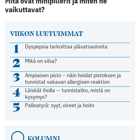
Mitä ovat minipillerit ja miten ne
vaikuttavat?
VIIKON LUETUIMMAT
1
Dyspepsia tarkoittaa ylävatsaoireita
2
Mikä on silsa?
3
Ampiaisen pisto – näin hoidat pistoksen ja
tunnistat vakavan allergisen reaktion
4
Läiskät iholla — tunnistatko, mistä on
kysymys?
5
Palleatyrä: syyt, oireet ja hoito
KOLUMNI