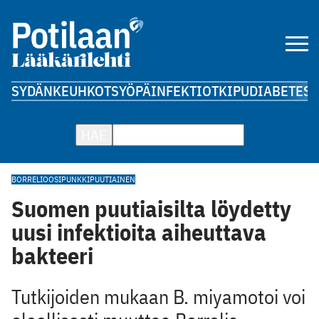
SYDÄN
KEUHKOT
SYÖPÄ
INFEKTIOT
KIPU
DIABETES
A
HAE
BORRELIOOSI
PUNKKI
PUUTIAINEN
Suomen puutiaisilta löydetty
uusi infektioita aiheuttava
bakteeri
Tutkijoiden mukaan B. miyamotoi voi