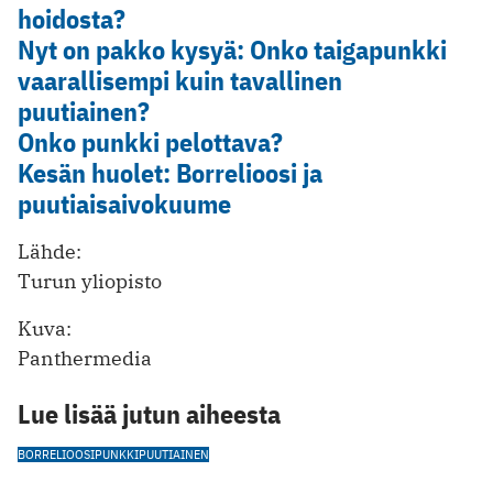
hoidosta?
Nyt on pakko kysyä: Onko taigapunkki
vaarallisempi kuin tavallinen
puutiainen?
Onko punkki pelottava?
Kesän huolet: Borrelioosi ja
puutiaisaivokuume
Lähde:
Turun yliopisto
Kuva:
Panthermedia
Lue lisää jutun aiheesta
BORRELIOOSI
PUNKKI
PUUTIAINEN