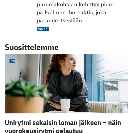
puremakohtaan kehittyy pieni
paikallinen ihoreaktio, joka
paranee itsestään.
PUNKKI
Suosittelemme
UNI
Unirytmi sekaisin loman jälkeen – näin
vuorokausirytmi palautuu