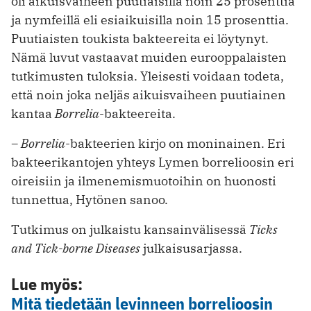
oli aikuisvaiheen puutiaisilla noin 25 prosenttia
ja nymfeillä eli esiaikuisilla noin 15 prosenttia.
Puutiaisten toukista bakteereita ei löytynyt.
Nämä luvut vastaavat muiden eurooppalaisten
tutkimusten tuloksia. Yleisesti voidaan todeta,
että noin joka neljäs aikuisvaiheen puutiainen
kantaa
Borrelia
-bakteereita.
– Borrelia
-bakteerien kirjo on moninainen. Eri
bakteerikantojen yhteys Lymen borrelioosin eri
oireisiin ja ilmenemismuotoihin on huonosti
tunnettua, Hytönen sanoo.
Tutkimus on julkaistu kansainvälisessä
Ticks
and Tick-borne Diseases
julkaisusarjassa.
Lue myös:
Mitä tiedetään levinneen borrelioosin