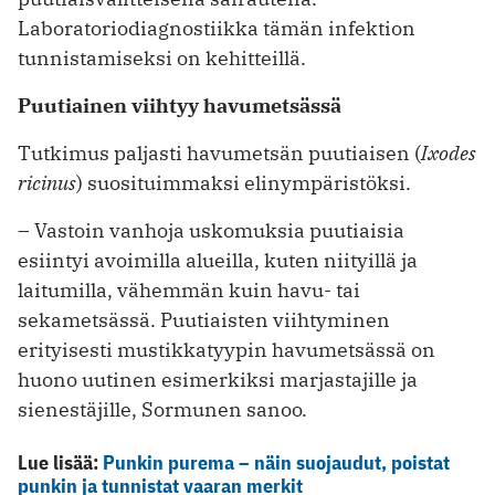
Laboratoriodiagnostiikka tämän infektion
tunnistamiseksi on kehitteillä.
Puutiainen viihtyy havumetsässä
Tutkimus paljasti havumetsän puutiaisen (
Ixodes
ricinus
) suosituimmaksi elinympäristöksi.
– Vastoin vanhoja uskomuksia puutiaisia
esiintyi avoimilla alueilla, kuten niityillä ja
laitumilla, vähemmän kuin havu- tai
sekametsässä. Puutiaisten viihtyminen
erityisesti mustikkatyypin havumetsässä on
huono uutinen esimerkiksi marjastajille ja
sienestäjille, Sormunen sanoo.
Lue lisää:
Punkin purema – näin suojaudut, poistat
punkin ja tunnistat vaaran merkit