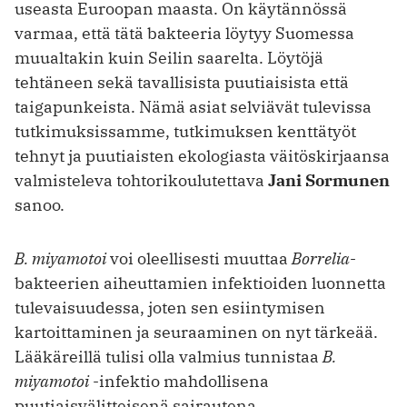
useasta Euroopan maasta. On käytännössä
varmaa, että tätä bakteeria löytyy Suomessa
muualtakin kuin Seilin saarelta. Löytöjä
tehtäneen sekä tavallisista puutiaisista että
taigapunkeista. Nämä asiat selviävät tulevissa
tutkimuksissamme, tutkimuksen kenttätyöt
tehnyt ja puutiaisten ekologiasta väitöskirjaansa
valmisteleva tohtorikoulutettava
Jani Sormunen
sanoo.
B. miyamotoi
voi oleellisesti muuttaa
Borrelia
-
bakteerien aiheuttamien infektioiden luonnetta
tulevaisuudessa, joten sen esiintymisen
kartoittaminen ja seuraaminen on nyt tärkeää.
Lääkäreillä tulisi olla valmius tunnistaa
B.
miyamotoi
-infektio mahdollisena
puutiaisvälitteisenä sairautena.