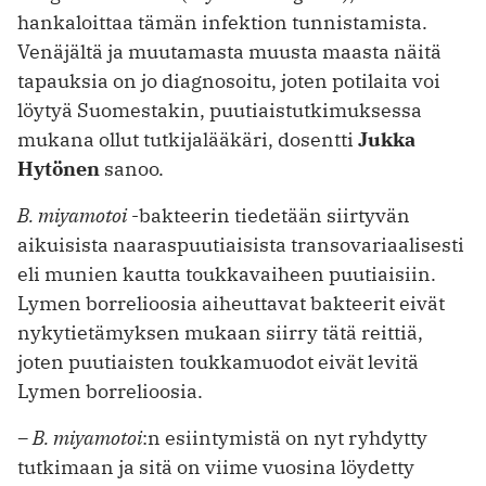
hankaloittaa tämän infektion tunnistamista.
Venäjältä ja muutamasta muusta maasta näitä
tapauksia on jo diagnosoitu, joten potilaita voi
löytyä Suomestakin, puutiaistutkimuksessa
mukana ollut tutkijalääkäri, dosentti
Jukka
Hytönen
sanoo.
B. miyamotoi
-bakteerin tiedetään siirtyvän
aikuisista naaraspuutiaisista transovariaalisesti
eli munien kautta toukkavaiheen puutiaisiin.
Lymen borrelioosia aiheuttavat bakteerit eivät
nykytietämyksen mukaan siirry tätä reittiä,
joten puutiaisten toukkamuodot eivät levitä
Lymen borrelioosia.
– B. miyamotoi
:n esiintymistä on nyt ryhdytty
tutkimaan ja sitä on viime vuosina löydetty