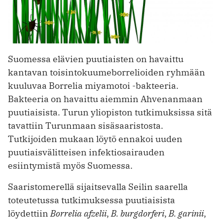
Suomessa elävien puutiaisten on havaittu
kantavan toisintokuumeborrelioiden ryhmään
kuuluvaa Borrelia miyamotoi -bakteeria.
Bakteeria on havaittu aiemmin Ahvenanmaan
puutiaisista. Turun yliopiston tutkimuksissa sitä
tavattiin Turunmaan sisäsaaristosta.
Tutkijoiden mukaan löytö ennakoi uuden
puutiaisvälitteisen infektiosairauden
esiintymistä myös Suomessa.
Saaristomerellä sijaitsevalla Seilin saarella
toteutetussa tutkimuksessa puutiaisista
löydettiin
Borrelia afzelii
,
B. burgdorferi
,
B. garinii
,