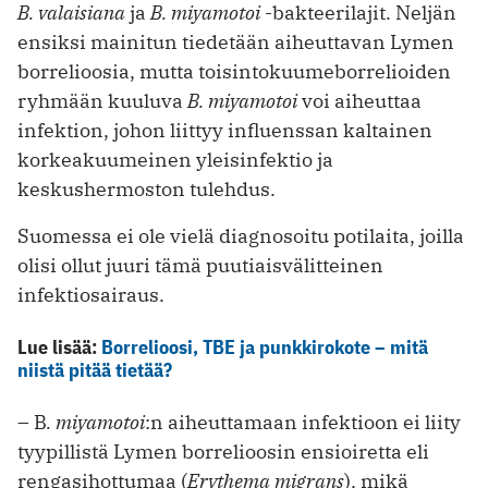
B. valaisiana
ja
B. miyamotoi
-bakteerilajit. Neljän
ensiksi mainitun tiedetään aiheuttavan Lymen
borrelioosia, mutta toisintokuumeborrelioiden
ryhmään kuuluva
B. miyamotoi
voi aiheuttaa
infektion, johon liittyy influenssan kaltainen
korkeakuumeinen yleisinfektio ja
keskushermoston tulehdus.
Suomessa ei ole vielä diagnosoitu potilaita, joilla
olisi ollut juuri tämä puutiaisvälitteinen
infektiosairaus.
Lue lisää:
Borrelioosi, TBE ja punkkirokote – mitä
niistä pitää tietää?
– B
. miyamotoi
:n aiheuttamaan infektioon ei liity
tyypillistä Lymen borrelioosin ensioiretta eli
rengasihottumaa (
Erythema migrans
), mikä