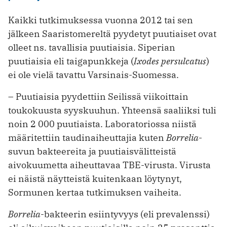
Kaikki tutkimuksessa vuonna 2012 tai sen
jälkeen Saaristomereltä pyydetyt puutiaiset ovat
olleet ns. tavallisia puutiaisia. Siperian
puutiaisia eli taigapunkkeja (
Ixodes persulcatus
)
ei ole vielä tavattu Varsinais-Suomessa.
– Puutiaisia pyydettiin Seilissä viikoittain
toukokuusta syyskuuhun. Yhteensä saaliiksi tuli
noin 2 000 puutiaista. Laboratoriossa niistä
määritettiin taudinaiheuttajia kuten
Borrelia
-
suvun bakteereita ja puutiaisvälitteistä
aivokuumetta aiheuttavaa TBE-virusta. Virusta
ei näistä näytteistä kuitenkaan löytynyt,
Sormunen kertaa tutkimuksen vaiheita.
Borrelia
-bakteerin esiintyvyys (eli prevalenssi)