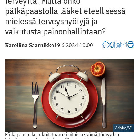
terveyttä. Mutta onko
pätkäpaastolla lääketieteellisessä
mielessä terveyshyötyjä ja
vaikutusta painonhallintaan?
Karoliina Saarnikko
19.6.2024 10.00
Adobe/AI
Pätkäpaastolla tarkoitetaan eri pituisia syömättömyyden