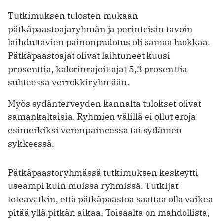
Tutkimuksen tulosten mukaan
pätkäpaastoajaryhmän ja perinteisin tavoin
laihduttavien painonpudotus oli samaa luokkaa.
Pätkäpaastoajat olivat laihtuneet kuusi
prosenttia, kalorinrajoittajat 5,3 prosenttia
suhteessa verrokkiryhmään.
Myös sydänterveyden kannalta tulokset olivat
samankaltaisia. Ryhmien välillä ei ollut eroja
esimerkiksi verenpaineessa tai sydämen
sykkeessä.
Pätkäpaastoryhmässä tutkimuksen keskeytti
useampi kuin muissa ryhmissä. Tutkijat
toteavatkin, että pätkäpaastoa saattaa olla vaikea
pitää yllä pitkän aikaa. Toisaalta on mahdollista,