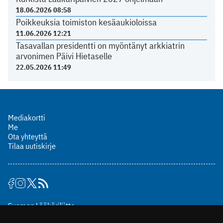
18.06.2026 08:58
Poikkeuksia toimiston kesäaukioloissa
11.06.2026 12:21
Tasavallan presidentti on myöntänyt arkkiatrin
arvonimen Päivi Hietaselle
22.05.2026 11:49
Mediakortti
Me
Ota yhteyttä
Tilaa uutiskirje
Suomen Lääkäriliitto
Mäkelänkatu 2, PL 49