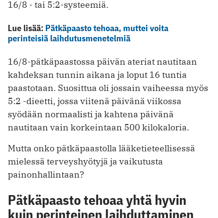
16/8 - tai 5:2-systeemiä.
Lue lisää:
Pätkäpaasto tehoaa, muttei voita
perinteisiä laihdutusmenetelmiä
16/8-pätkäpaastossa päivän ateriat nautitaan
kahdeksan tunnin aikana ja loput 16 tuntia
paastotaan. Suosittua oli jossain vaiheessa myös
5:2 -dieetti, jossa viitenä päivänä viikossa
syödään normaalisti ja kahtena päivänä
nautitaan vain korkeintaan 500 kilokaloria.
Mutta onko pätkäpaastolla lääketieteellisessä
mielessä terveyshyötyjä ja vaikutusta
painonhallintaan?
Pätkäpaasto tehoaa yhtä hyvin
kuin perinteinen laihduttaminen