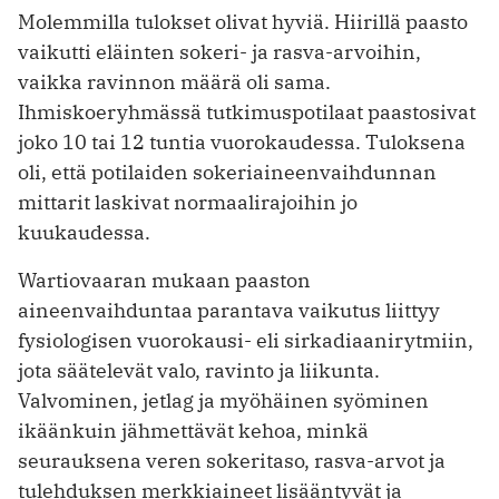
Molemmilla tulokset olivat hyviä. Hiirillä paasto
vaikutti eläinten sokeri- ja rasva-arvoihin,
vaikka ravinnon määrä oli sama.
Ihmiskoeryhmässä tutkimuspotilaat paastosivat
joko 10 tai 12 tuntia vuorokaudessa. Tuloksena
oli, että potilaiden sokeriaineenvaihdunnan
mittarit laskivat normaalirajoihin jo
kuukaudessa.
Wartiovaaran mukaan paaston
aineenvaihduntaa parantava vaikutus liittyy
fysiologisen vuorokausi- eli sirkadiaanirytmiin,
jota säätelevät valo, ravinto ja liikunta.
Valvominen, jetlag ja myöhäinen syöminen
ikäänkuin jähmettävät kehoa, minkä
seurauksena veren sokeritaso, rasva-arvot ja
tulehduksen merkkiaineet lisääntyvät ja