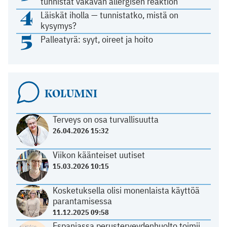
tunnistat vakavan allergisen reaktion
4
Läiskät iholla — tunnistatko, mistä on
kysymys?
5
Palleatyrä: syyt, oireet ja hoito
KOLUMNI
Terveys on osa turvallisuutta
26.04.2026 15:32
Viikon käänteiset uutiset
15.03.2026 10:15
Kosketuksella olisi monenlaista käyttöä
parantamisessa
11.12.2025 09:58
Espanjassa perusterveydenhuolto toimii