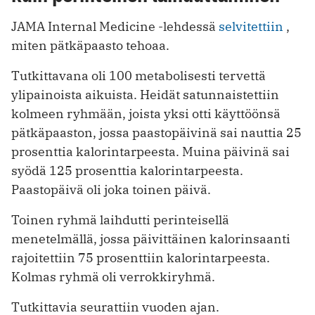
JAMA Internal Medicine -lehdessä
selvitettiin
,
miten pätkäpaasto tehoaa.
Tutkittavana oli 100 metabolisesti tervettä
ylipainoista aikuista. Heidät satunnaistettiin
kolmeen ryhmään, joista yksi otti käyttöönsä
pätkäpaaston, jossa paastopäivinä sai nauttia 25
prosenttia kalorintarpeesta. Muina päivinä sai
syödä 125 prosenttia kalorintarpeesta.
Paastopäivä oli joka toinen päivä.
Toinen ryhmä laihdutti perinteisellä
menetelmällä, jossa päivittäinen kalorinsaanti
rajoitettiin 75 prosenttiin kalorintarpeesta.
Kolmas ryhmä oli verrokkiryhmä.
Tutkittavia seurattiin vuoden ajan.