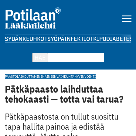
SYDÄN
KEUHKOT
SYÖPÄ
INFEKTIOT
KIPU
DIABETES
A
HAE
PAASTO
LAIHDUTTAMINEN
AINEENVAIHDUNTA
HYVINVOINTI
Pätkäpaasto laihduttaa
tehokaasti — totta vai tarua?
Pätkäpaastosta on tullut suosittu
tapa hallita painoa ja edistää