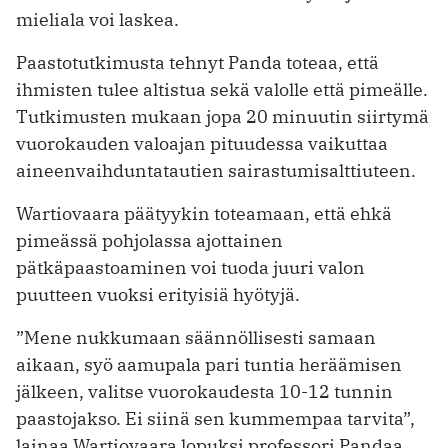
mieliala voi laskea.
Paastotutkimusta tehnyt Panda toteaa, että
ihmisten tulee altistua sekä valolle että pimeälle.
Tutkimusten mukaan jopa 20 minuutin siirtymä
vuorokauden valoajan pituudessa vaikuttaa
aineenvaihduntatautien sairastumisalttiuteen.
Wartiovaara päätyykin toteamaan, että ehkä
pimeässä pohjolassa ajottainen
pätkäpaastoaminen voi tuoda juuri valon
puutteen vuoksi erityisiä hyötyjä.
”Mene nukkumaan säännöllisesti samaan
aikaan, syö aamupala pari tuntia heräämisen
jälkeen, valitse vuorokaudesta 10-12 tunnin
paastojakso. Ei siinä sen kummempaa tarvita”,
lainaa Wartiovaara lopuksi professori Pandaa.