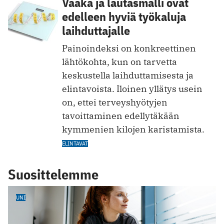
Vaaka ja lautasmalli ovat
edelleen hyviä työkaluja
laihduttajalle
Painoindeksi on konkreettinen
lähtökohta, kun on tarvetta
keskustella laihduttamisesta ja
elintavoista. Iloinen yllätys usein
on, ettei terveyshyötyjen
tavoittaminen edellytäkään
kymmenien kilojen karistamista.
ELINTAVAT
Suosittelemme
UNI