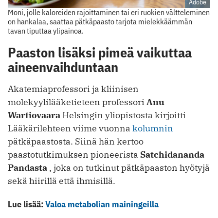
Adobe
Moni, jolle kaloreiden rajoittaminen tai eri ruokien vältteleminen
on hankalaa, saattaa pätkäpaasto tarjota mielekkäämmän
tavan tiputtaa ylipainoa.
Paaston lisäksi pimeä vaikuttaa
aineenvaihduntaan
Akatemiaprofessori ja kliinisen
molekyylilääketieteen professori
Anu
Wartiovaara
Helsingin yliopistosta kirjoitti
Lääkärilehteen viime vuonna
kolumnin
pätkäpaastosta. Siinä hän kertoo
paastotutkimuksen pioneerista
Satchidananda
Pandasta
, joka on tutkinut pätkäpaaston hyötyjä
sekä hiirillä että ihmisillä.
Lue lisää:
Valoa metabolian mainingeilla