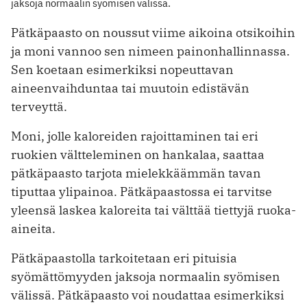
jaksoja normaalin syömisen välissä.
Pätkäpaasto on noussut viime aikoina otsikoihin
ja moni vannoo sen nimeen painonhallinnassa.
Sen koetaan esimerkiksi nopeuttavan
aineenvaihduntaa tai muutoin edistävän
terveyttä.
Moni, jolle kaloreiden rajoittaminen tai eri
ruokien vältteleminen on hankalaa, saattaa
pätkäpaasto tarjota mielekkäämmän tavan
tiputtaa ylipainoa. Pätkäpaastossa ei tarvitse
yleensä laskea kaloreita tai välttää tiettyjä ruoka-
aineita.
Pätkäpaastolla tarkoitetaan eri pituisia
syömättömyyden jaksoja normaalin syömisen
välissä. Pätkäpaasto voi noudattaa esimerkiksi