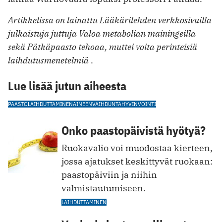
Artikkelissa on lainattu Lääkärilehden verkkosivuilla
julkaistuja juttuja
Valoa metabolian mainingeilla
sekä
Pätkäpaasto tehoaa, muttei voita perinteisiä
laihdutusmenetelmiä
.
Lue lisää jutun aiheesta
PAASTO
LAIHDUTTAMINEN
AINEENVAIHDUNTA
HYVINVOINTI
Onko paastopäivistä hyötyä?
Ruokavalio voi muodostaa kierteen,
jossa ajatukset keskittyvät ruokaan:
paastopäiviin ja niihin
valmistautumiseen.
LAIHDUTTAMINEN