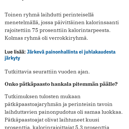
Toinen ryhmä laihdutti perinteisellä
menetelmällä, jossa päivittäinen kalorinsaanti
rajoitettiin 75 prosenttiin kalorintarpeesta.
Kolmas ryhmä oli verrokkiryhmä.
Lue lisää:
Järkevä painonhallinta ei juhlakaudesta
järkyty
Tutkittavia seurattiin vuoden ajan.
Onko pätkäpaasto hankala pitemmän päälle?
Tutkimuksen tulosten mukaan
pätkäpaastoajaryhmän ja perinteisin tavoin
laihduttavien painonpudotus oli samaa luokkaa.
Pätkäpaastoajat olivat laihtuneet kuusi
prosenttia, kalorinrajoittajat 5,3 prosenttia