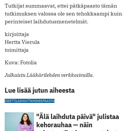
Tutkijat summaavat, ettei pätkäpaasto tämän
tutkimuksen valossa ole sen tehokkaampi kuin
perinteiset laihdutusmenetelmät.
kirjoittaja
Hertta Vierula
toimittaja
Kuva: Fotolia
Julkaistu Lääkärilehden verkkosivuilla.
Lue lisää jutun aiheesta
DIEETTI
LAIHDUTTAMINEN
PAASTO
"Älä laihduta päivä" julistaa
kehorauhaa — näin