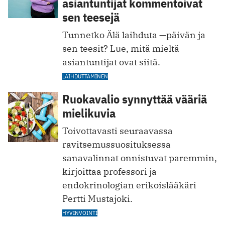
asiantuntijat kommentoivat
sen teesejä
Tunnetko Älä laihduta —päivän ja
sen teesit? Lue, mitä mieltä
asiantuntijat ovat siitä.
LAIHDUTTAMINEN
Ruokavalio synnyttää vääriä
mielikuvia
Toivottavasti seuraavassa
ravitsemussuosituksessa
sanavalinnat onnistuvat paremmin,
kirjoittaa professori ja
endokrinologian erikoislääkäri
Pertti Mustajoki.
HYVINVOINTI