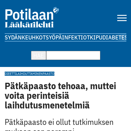
SYDÄN
KEUHKOT
SYÖPÄ
INFEKTIOT
KIPU
DIABETES
A
HAE
DIEETTI
LAIHDUTTAMINEN
PAASTO
Pätkäpaasto tehoaa, muttei
voita perinteisiä
laihdutusmenetelmiä
Pätkäpaasto ei ollut tutkimuksen