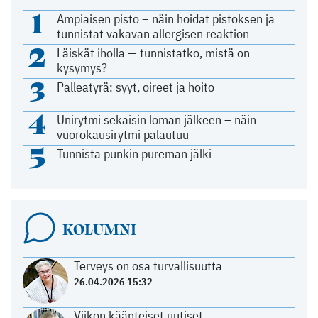
1
Ampiaisen pisto – näin hoidat pistoksen ja
tunnistat vakavan allergisen reaktion
2
Läiskät iholla — tunnistatko, mistä on
kysymys?
3
Palleatyrä: syyt, oireet ja hoito
4
Unirytmi sekaisin loman jälkeen – näin
vuorokausirytmi palautuu
5
Tunnista punkin pureman jälki
KOLUMNI
Terveys on osa turvallisuutta
26.04.2026 15:32
Viikon käänteiset uutiset