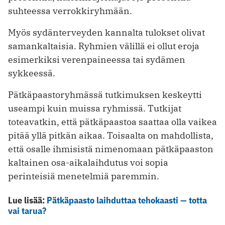
suhteessa verrokkiryhmään.
Myös sydänterveyden kannalta tulokset olivat
samankaltaisia. Ryhmien välillä ei ollut eroja
esimerkiksi verenpaineessa tai sydämen
sykkeessä.
Pätkäpaastoryhmässä tutkimuksen keskeytti
useampi kuin muissa ryhmissä. Tutkijat
toteavatkin, että pätkäpaastoa saattaa olla vaikea
pitää yllä pitkän aikaa. Toisaalta on mahdollista,
että osalle ihmisistä nimenomaan pätkäpaaston
kaltainen osa-aikalaihdutus voi sopia
perinteisiä menetelmiä paremmin.
Lue lisää:
Pätkäpaasto laihduttaa tehokaasti — totta
vai tarua?