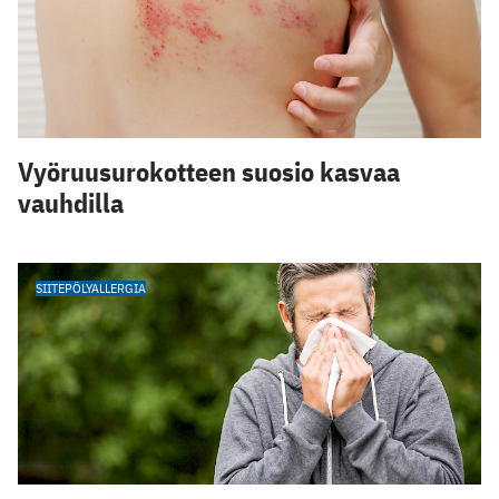
Vyöruusurokotteen suosio kasvaa
vauhdilla
SIITEPÖLYALLERGIA