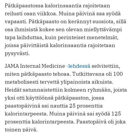
Pätkäpaastossa kalorinsaantia rajoitetaan
reilusti osan viikkoa. Muina päivinä saa syödä
vapaasti. Pätkäpaasto on kerännyt suosiota, sillä
osa ihmisistä kokee sen olevan miellyttävämpi
tapa laihduttaa, kuin perinteiset menetelmät,
joissa päivittäistä kalorinsaantia rajoitetaan
pysyvästi.
JAMA Internal Medicine
-lehdessä
selvitettiin,
miten pätkäpaasto tehoaa. Tutkittavana oli 100
metabolisesti tervettä ylipainoista aikuista.
Heidät satunnaistettiin kolmeen ryhmään, joista
yksi otti käyttöönsä pätkäpaaston, jossa
paastopäivinä sai nauttia 25 prosenttia
kalorintarpeesta. Muina päivinä sai syödä 125
prosenttia kalorintarpeesta. Paastopäivä oli joka
toinen päivä.