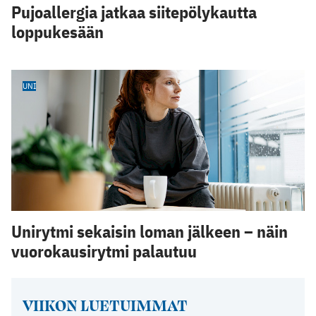
Pujoallergia jatkaa siitepölykautta
loppukesään
UNI
Unirytmi sekaisin loman jälkeen – näin
vuorokausirytmi palautuu
VIIKON LUETUIMMAT