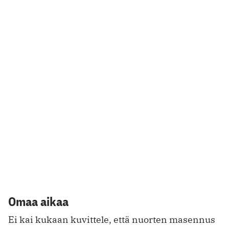
ja ahdistus johtuisi siitä, että ei ole
mielenterveyspalveluja, kirjoittaa Jani Kaaro.
26.4.2023
RIIPPUVUUS