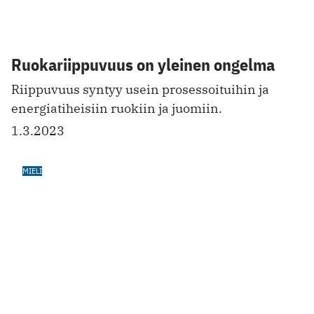
Masennuksen hoito aikuisuudessa
onnistuu
Potilaat hyötyvät hoidosta, vaikka taustalla olisi
lapsuuden traumoja.
12.2.2023
MASENNUS