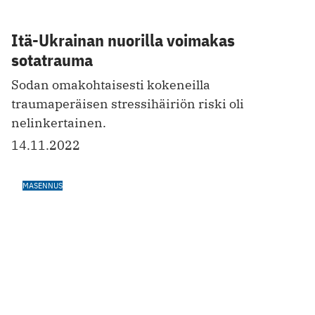
Masentuneet kuolevat Suomessa
erityisen nuorina
Alkoholilla on kuolemissa suuri merkitys.
12.8.2022
HOITOMENETELMÄT