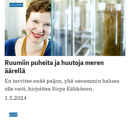
KOLUMNI
Ruumiin puheita ja huutoja meren
äärellä
En tarvitse enää paljon, yhä useammin haluan
olla vaiti, kirjoittaa Sirpa Kähkönen.
1.5.2024
AKNE