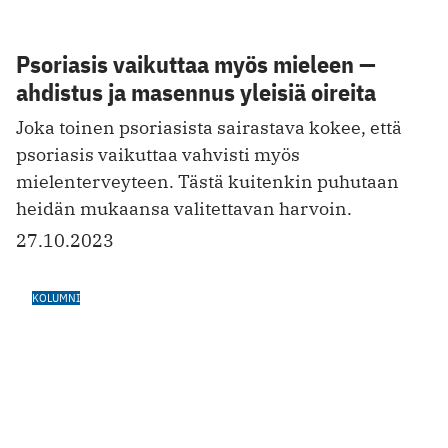
Maagista ajattelua suljetun portilla
Koetan miettiä millaista olisi, jos olisi
työvuorossa iltana, jolloin itsetuhoinen potilas
koettaa päästä osastolle, kirjoittaa toimittaja-
kirjailija Jani Kaaro.
14.10.2023