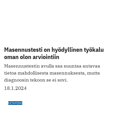
oman olon arviointiin
Masennustestin avulla saa suuntaa antavaa
tietoa mahdollisesta masennuksesta, mutta
diagnoosin tekoon se ei sovi.
18.1.2024
KETAMIINI
Ketamiini on tehokas ja monikäyttöinen
aine, jossa on vaaransa
Mediassa on puhuttu viime aikoina