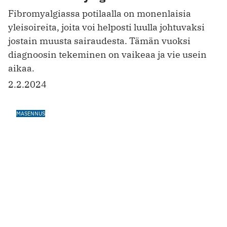
MASENNUS
Masennustesti on hyödyllinen työkalu