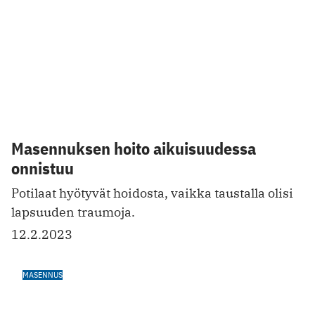
Hyvä suhde isään vahvasti yhteydessä
lapsen psyykkiseen hyvinvointiin
Isä tarjoaa sosiaalista tukea sekä puolisolle että