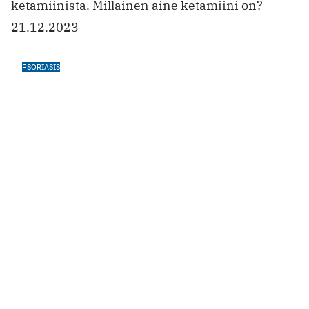
Psoriasis vaikuttaa myös mieleen —
ahdistus ja masennus yleisiä oireita
Joka toinen psoriasista sairastava kokee, että
psoriasis vaikuttaa vahvisti myös
mielenterveyteen. Tästä kuitenkin puhutaan
heidän mukaansa valitettavan harvoin.
27.10.2023
KOLUMNI