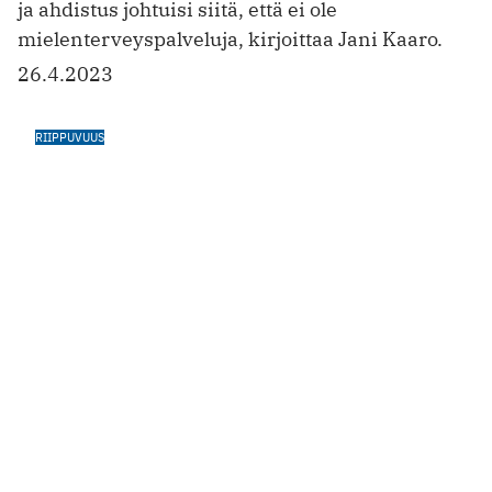
Ruokariippuvuus on yleinen ongelma
Riippuvuus syntyy usein prosessoituihin ja
energiatiheisiin ruokiin ja juomiin.
1.3.2023
MIELI