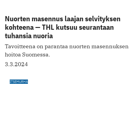
ITSEMURHA