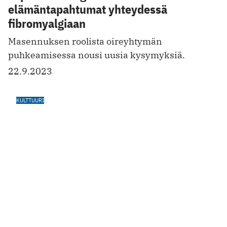
Kansallisteatterissa kerrotaan
lapsettomuudesta ­­— neljä tärppiä
kevään kulttuuritarjontaan
Valokuvanäyttely, k ielletty romaani, näytelmä ja
tv-sarja— kaikissa teemana ihmisyys. Lue
lääkäri Sonja Sulkavan vinkit alta kevään
koskettavimpiin kulttuurielämyksiin.
21.5.2023
MIELIPIDE