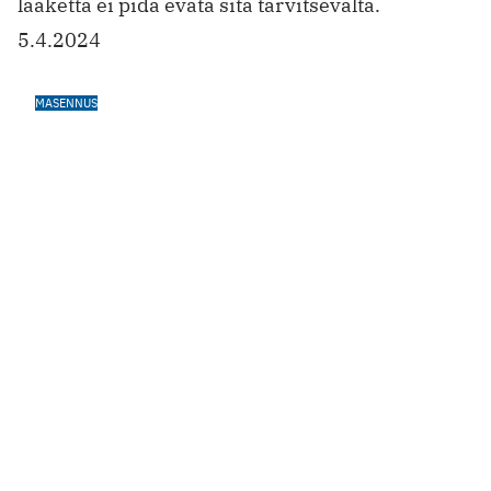
Nuorten masennus laajan selvityksen
kohteena — THL kutsuu seurantaan
tuhansia nuoria
Tavoitteena on parantaa nuorten masennuksen
hoitoa Suomessa.
3.3.2024