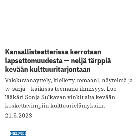
Omaa aikaa
Ei kai kukaan kuvittele, että nuorten masennus