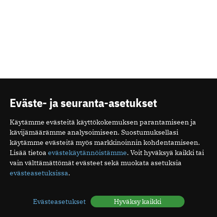
Masennuksen eri hoitomuodot näyttävät saavan
aikaan samanlaisia aivomuutoksia, joita
tapahtuu myös spontaanissa toipumisessa.
10.5.2022
KEUHKOFIBROOSI
Eväste- ja seuranta-asetukset
Käytämme evästeitä käyttökokemuksen parantamiseen ja
kävijämäärämme analysoimiseen. Suostumuksellasi
käytämme evästeitä myös markkinoinnin kohdentamiseen.
Lisää tietoa
evästekäytännöistämme
. Voit hyväksyä kaikki tai
vain välttämättömät evästeet sekä muokata asetuksia
evästeasetuksissa
.
Evästeasetukset
Hyväksy kaikki