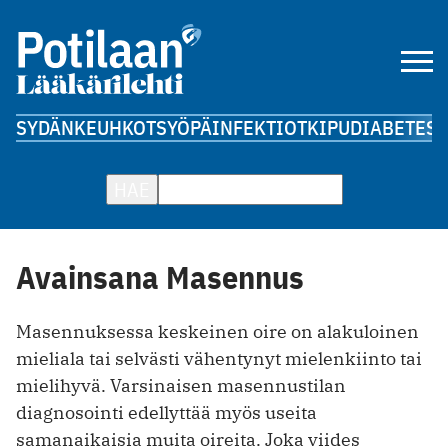
SYDÄN
KEUHKOT
SYÖPÄ
INFEKTIOT
KIPU
DIABETES
A
HAE
Avainsana Masennus
Masennuksessa keskeinen oire on alakuloinen
mieliala tai selvästi vähentynyt mielenkiinto tai
mielihyvä. Varsinaisen masennustilan
diagnosointi edellyttää myös useita
samanaikaisia muita oireita. Joka viides