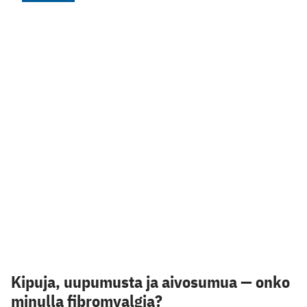
Kipuja, uupumusta ja aivosumua — onko
minulla fibromyalgia?
Fibromyalgiassa potilaalla on monenlaisia
yleisoireita, joita voi helposti luulla johtuvaksi
jostain muusta sairaudesta. Tämän vuoksi
diagnoosin tekeminen on vaikeaa ja vie usein
aikaa.
2.2.2024