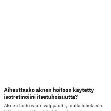
Aiheuttaako aknen hoitoon käytetty
isotretinoiini itsetuhoisuutta?
Aknen hoito vaatii valppautta, mutta tehokasta
lääkettä ei pidä evätä sitä tarvitsevalta.
5.4.2024
MASENNUS