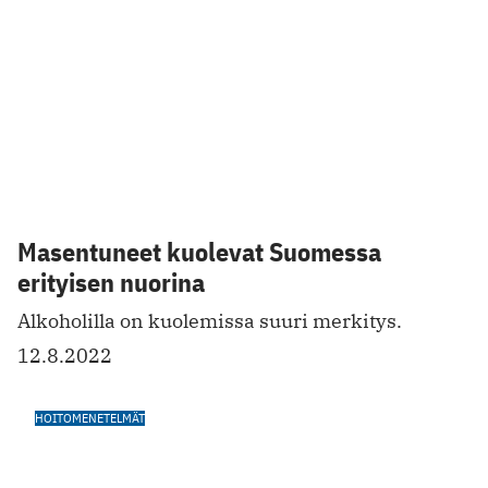
Masennuksesta toipuminen ja
masennushoidot muokkaavat aivojen
rakennetta