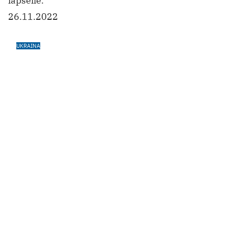
Itä-Ukrainan nuorilla voimakas
sotatrauma
Sodan omakohtaisesti kokeneilla
traumaperäisen stressihäiriön riski oli
nelinkertainen.
14.11.2022
MASENNUS