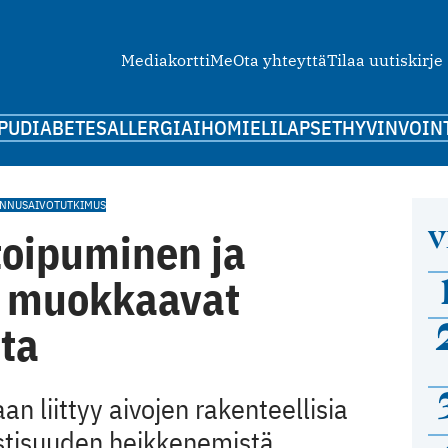
Mediakortti
Me
Ota yhteyttä
Tilaa uutiskirje
PU
DIABETES
ALLERGIA
IHO
MIELI
LAPSET
HYVINVOIN
NNUS
AIVOTUTKIMUS
V
oipuminen ja
 muokkaavat
ta
n liittyy aivojen rakenteellisia
stisuuden heikkenemistä.