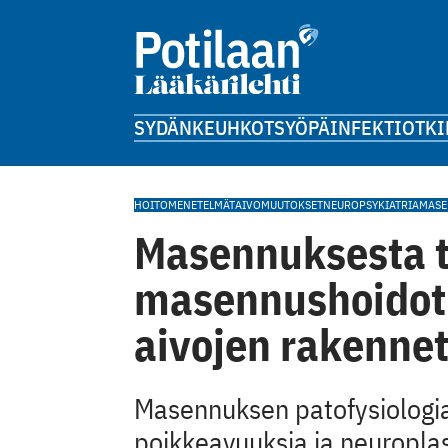
SYDÄN
KEUHKOT
SYÖPÄ
INFEKTIOT
KI
HOITOMENETELMÄT
AIVOMUUTOKSET
NEUROPSYKIATRIA
MASE
Masennuksesta t
masennushoidot
aivojen rakennet
Masennuksen patofysiologiaa
poikkeavuuksia ja neuropla