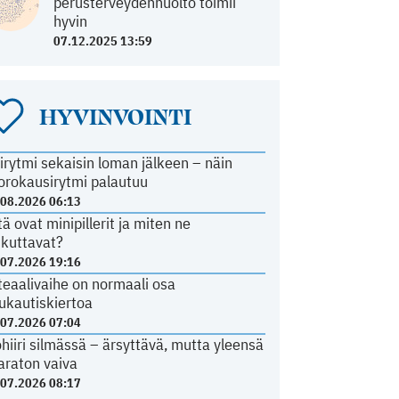
perusterveydenhuolto toimii
hyvin
07.12.2025 13:59
HYVINVOINTI
irytmi sekaisin loman jälkeen – näin
orokausirytmi palautuu
.08.2026 06:13
tä ovat minipillerit ja miten ne
ikuttavat?
.07.2026 19:16
teaalivaihe on normaali osa
ukautiskiertoa
.07.2026 07:04
ohiiri silmässä – ärsyttävä, mutta yleensä
araton vaiva
.07.2026 08:17