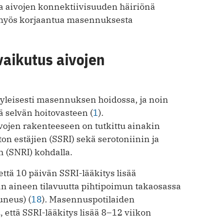
 aivojen konnektiivisuuden häiriönä
 myös korjaantua masennuksesta
aikutus aivojen
yleisesti masennuksen hoidossa, ja noin
ä selvän hoitovasteen (
1
).
ojen rakenteeseen on tutkittu ainakin
ton estäjien (SSRI) sekä serotoniinin ja
n (SNRI) kohdalla.
että 10 päivän SSRI-lääkitys lisää
 aineen tilavuutta pihtipoimun takaosassa
uneus) (
18
). Masennuspotilaiden
, että SSRI-lääkitys lisää 8–12 viikon