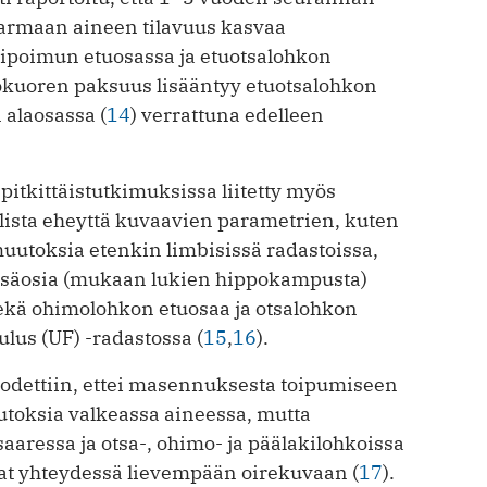
armaan aineen tilavuus kasvaa
tipoimun etuosassa ja etuotsalohkon
okuoren paksuus lisääntyy etuotsalohkon
 alaosassa (
14
) verrattuna edelleen
tkittäistutkimuksissa liitetty myös
lista eheyttä kuvaavien parametrien, kuten
muutoksia etenkin limbisissä radastoissa,
isäosia (mukaan lukien hippokampusta)
ekä ohimolohkon etuosaa ja otsalohkon
ulus (UF) -radastossa (
15
,
16
).
todettiin, ettei masennuksesta toipumiseen
utoksia valkeassa aineessa, mutta
aressa ja otsa-, ohimo- ja päälakilohkoissa
ivat yhteydessä lievempään oirekuvaan (
17
).