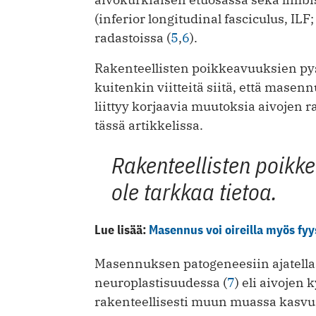
(inferior longitudinal fasciculus, ILF;
radastoissa (
5
,
6
).
Rakenteellisten poikkeavuuksien pysy
kuitenkin viitteitä siitä, että mas
liittyy korjaavia muutoksia aivojen 
tässä artikkelissa.
Rakenteellisten poikk
ole tarkkaa tietoa.
Lue lisää:
Masennus voi oireilla myös fyys
Masennuksen patogeneesiin ajatellaa
neuroplastisuudessa (
7
) eli aivojen
rakenteellisesti muun muassa kasvun