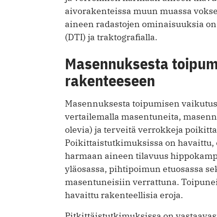
aivorakenteissa muun muassa voksel
aineen radastojen ominaisuuksia on 
(DTI) ja traktografialla.
Masennuksesta toipumi
rakenteeseen
Masennuksesta toipumisen vaikutust
vertailemalla masentuneita, masennu
olevia) ja terveitä verrokkeja poikitta
Poikittaistutkimuksissa on havaittu
harmaan aineen tilavuus hippokamp
yläosassa, pihtipoimun etuosassa sek
masentuneisiin verrattuna. Toipuneid
havaittu rakenteellisia eroja.
Pitkittäistutkimuksissa on vastaavas