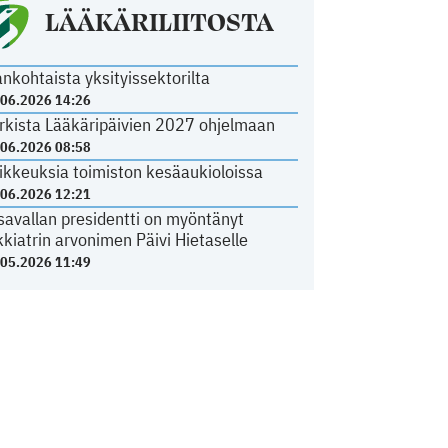
LÄÄKÄRILIITOSTA
ankohtaista yksityissektorilta
.06.2026 14:26
rkista Lääkäripäivien 2027 ohjelmaan
.06.2026 08:58
ikkeuksia toimiston kesäaukioloissa
.06.2026 12:21
savallan presidentti on myöntänyt
kkiatrin arvonimen Päivi Hietaselle
.05.2026 11:49