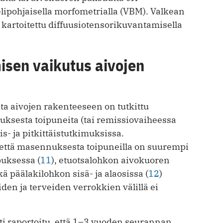
ipohjaisella morfometrialla (VBM). Valkean
kartoitettu diffuusiotensorikuvantamisella
sen vaikutus aivojen
a aivojen rakenteeseen on tutkittu
ksesta toipuneita (tai remissiovaiheessa
is- ja pitkittäistutkimuksissa.
, että masennuksesta toipuneilla on suurempi
uksessa (
11
), etuotsalohkon aivokuoren
ä päälakilohkon sisä- ja alaosissa (
12
)
en ja terveiden verrokkien välillä ei
ti raportoitu, että 1–3 vuoden seurannan