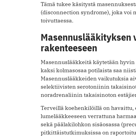
Tämä tukee käsitystä masennuksesta
(disconnection syndrome), joka voi
toivuttaessa.
Masennuslääkityksen v
rakenteeseen
Masennuslääkkeitä käytetään hyvin 
kaksi kolmasosaa potilaista saa niist
Masennuslääkkeiden vaikutuksia aiv
selektiivisten serotoniinin takaisino
noradrenaliinin takaisinoton estäjie
Terveillä koehenkilöillä on havaittu, 
lumelääkkeeseen verrattuna harmaan
sekä päälakilohkon sisäosassa (prec
pitkittäistutkimuksissa on raportoitu