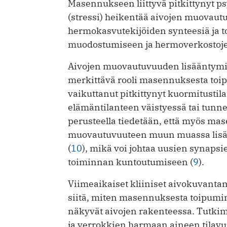
Masennukseen liittyvä pitkittynyt ps
(stressi) heikentää aivojen muovau
hermokasvutekijöiden synteesiä ja t
muodostumiseen ja hermoverkostojen
Aivojen muovautuvuuden lisääntymise
merkittävä rooli masennuksesta toi
vaikuttanut pitkittynyt kuormitustil
elämäntilanteen väistyessä tai tunne
perusteella tiedetään, että myös ma
muovautuvuuteen muun muassa lisää
(
10
), mikä voi johtaa uusien synap
toiminnan kuntoutumiseen (
9
).
Viimeaikaiset kliiniset aivokuvantam
siitä, miten masennuksesta toipumi
näkyvät aivojen rakenteessa. Tutki
ja verrokkien harmaan aineen tilavuu