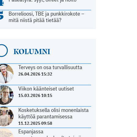
4
5
Borrelioosi, TBE ja punkkirokote –
mitä niistä pitää tietää?
KOLUMNI
Terveys on osa turvallisuutta
26.04.2026 15:32
Viikon käänteiset uutiset
15.03.2026 10:15
Kosketuksella olisi monenlaista
käyttöä parantamisessa
11.12.2025 09:58
Espanjassa