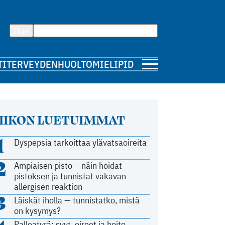
Hae
TI
TERVEYDENHUOLTO
MIELIPIDE
IIKON LUETUIMMAT
1
Dyspepsia tarkoittaa ylävatsaoireita
2
Ampiaisen pisto – näin hoidat
pistoksen ja tunnistat vakavan
allergisen reaktion
3
Läiskät iholla — tunnistatko, mistä
on kysymys?
Palleatyrä: syyt, oireet ja hoito