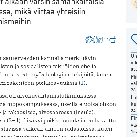
t aikaan varsin samankaltaisia
a, mikä viittaa yhteisiin
nismeihin.
Un
ansanterveyden kannalta merkittävin
vu
isten ja sosiaalisten tekijöiden ohella
05
nnaisesti myös biologisia tekijöitä, kuten
Mi
jen rakenteen poikkeavuuksia (
1
).
va
26
ssa on aivokuvantamistutkimuksissa
Lu
ku
sia hippokampuksessa, useilla etuotsalohkon
24
 ja takaosissa, aivosaaressa (insula),
El
a (2–4). Lisäksi poikkeavuuksia on havaittu
va
distävissä valkean aineen radastoissa, kuten
15
issä (cingulum, fornix) ja ventraalisissa