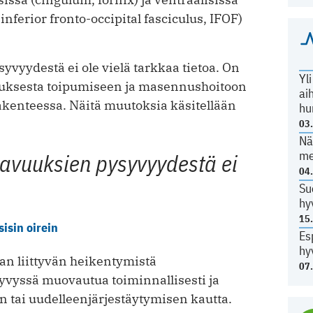
 inferior fronto-occipital fasciculus, IFOF)
vyydestä ei ole vielä tarkkaa tietoa. On
Yl
ennuksesta toipumiseen ja masennushoitoon
ai
rakenteessa. Näitä muutoksia käsitellään
hu
03
Nä
me
eavuuksien pysyvyydestä ei
04
Su
hy
15
isin oirein
Es
hy
n liittyvän heikentymistä
07
 kyvyssä muovautua toiminnallisesti ja
 tai uudelleenjärjestäytymisen kautta.