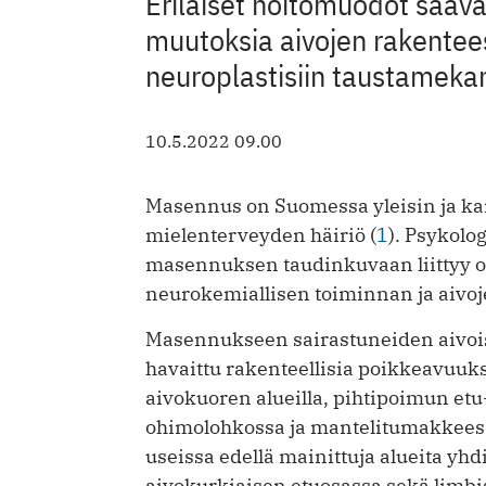
Erilaiset hoitomuodot saava
muutoksia aivojen rakenteess
neuroplastisiin taustameka
10.5.2022 09.00
Masennus on Suomessa yleisin ja k
mielenterveyden häiriö (
1
). Psykolog
masennuksen taudinkuvaan liittyy ole
neurokemiallisen toiminnan ja aivo
Masennukseen sairastuneiden aivoi
havaittu rakenteellisia poikkeavuuk
aivokuoren alueilla, pihtipoimun etu-
ohimolohkossa ja mantelitumakkeess
useissa edellä mainittuja alueita yh
aivokurkiaisen etuosassa sekä limbis