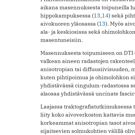
aikana masennuksesta toipuneilla h
hippokampuksessa (
13
,
14
) sekä pih
aivokuoren yläosassa (
13
). Myös aiv
ala- ja keskiosissa sekä ohimolohkon
masentuneisiin.
Masennuksesta toipumiseen on DTI-pi
valkean aineen radastojen rakenteel
anisotropian tai diffuusiivisuuden, 
kuten pihtipoimua ja ohimolohkon s
yhdistävässä cingulum-radastossa s
alaosaa yhdistävässä uncinate fascic
Laajassa traktografiatutkimuksessa 
liity koko aivoverkoston kattavia mu
korkeammat anisotropian tasot aivosa
sijaitsevien solmukohtien välillä ol