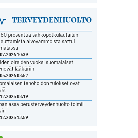
TERVEYDENHUOLTO
i 80 prosenttia sähköpotkulautailun
heuttamista aivovammoista sattui
malassa
.07.2026 10:39
iden oireiden vuoksi suomalaiset
nevät lääkäriin
.05.2026 08:52
omalaisen tehohoidon tulokset ovat
viä
.12.2025 08:19
panjassa perusterveydenhuolto toimii
vin
.12.2025 13:59