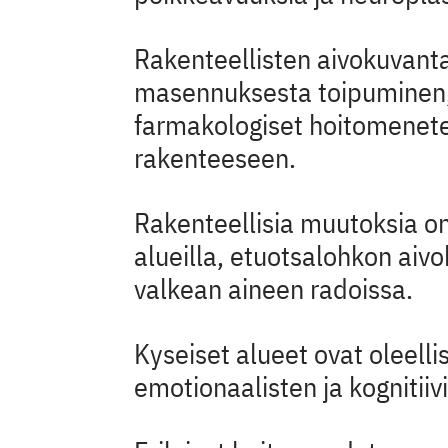
Rakenteellisten aivokuvan
masennuksesta toipuminen,
farmakologiset hoitomenete
rakenteeseen.
Rakenteellisia muutoksia on 
alueilla, etuotsalohkon aivo
valkean aineen radoissa.
Kyseiset alueet ovat oleelli
emotionaalisten ja kognitiiv