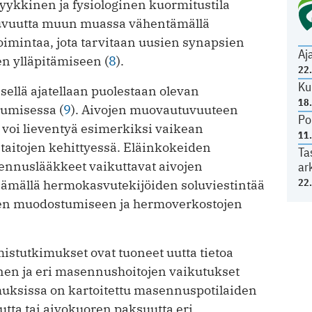
yykkinen ja fysiologinen kuormitustila
tuvuutta muun muassa vähentämällä
oimintaa, jota tarvitaan uusien synapsien
Aj
 ylläpitämiseen (
8
).
22
Ku
llä ajatellaan puolestaan olevan
18
pumisessa (
9
). Aivojen muovautuvuuteen
Po
a voi lieventyä esimerkiksi vaikean
11
taitojen kehittyessä. Eläinkokeiden
Ta
sennuslääkkeet vaikuttavat aivojen
ar
22
mällä hermokasvutekijöiden soluviestintää
sien muodostumiseen ja hermoverkostojen
istutkimukset ovat tuoneet uutta tietoa
nen ja eri masennushoitojen vaikutukset
muksissa on kartoitettu masennuspotilaiden
tta tai aivokuoren paksuutta eri