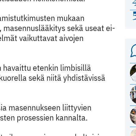
tamistutkimusten mukaan
 masennuslääkitys sekä useat ei-
lmät vaikuttavat aivojen
havaittu etenkin limbisillä
kuorella sekä niitä yhdistävissä
sia masennukseen liittyvien
isten prosessien kannalta.