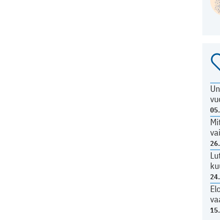
Un
vu
05
Mi
va
26
Lu
ku
24
El
va
15