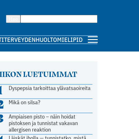
Hae
TI
TERVEYDENHUOLTO
MIELIPIDE
IIKON LUETUIMMAT
1
Dyspepsia tarkoittaa ylävatsaoireita
2
Mikä on silsa?
3
Ampiaisen pisto – näin hoidat
pistoksen ja tunnistat vakavan
allergisen reaktion
Läiskät iholla — tunnistatko, mistä