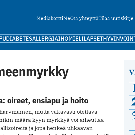
Mediakortti
Me
Ota yhteyttä
Tilaa uutiskirje
PU
DIABETES
ALLERGIA
IHO
MIELI
LAPSET
HYVINVOIN
rmeenmyrkky
V
 oireet, ensiapu ja hoito
arvinainen, mutta vakavasti otettava
enikin määrä kyyn myrkkyä voi aiheuttaa
allisoireita ja jopa henkeä uhkaavan