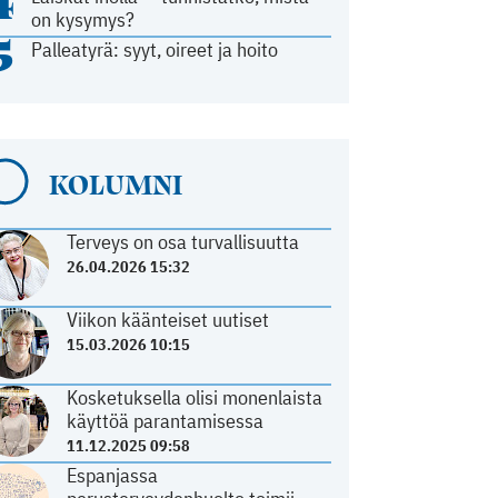
4
on kysymys?
5
Palleatyrä: syyt, oireet ja hoito
KOLUMNI
Terveys on osa turvallisuutta
26.04.2026 15:32
Viikon käänteiset uutiset
15.03.2026 10:15
Kosketuksella olisi monenlaista
käyttöä parantamisessa
11.12.2025 09:58
Espanjassa