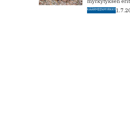
myrkytyksen erityi
KÄÄRMEENMYRKKY
1.7.2