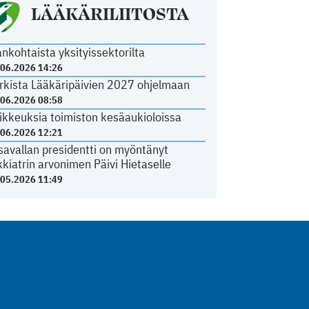
LÄÄKÄRILIITOSTA
ankohtaista yksityissektorilta
.06.2026 14:26
rkista Lääkäripäivien 2027 ohjelmaan
.06.2026 08:58
ikkeuksia toimiston kesäaukioloissa
.06.2026 12:21
savallan presidentti on myöntänyt
kkiatrin arvonimen Päivi Hietaselle
.05.2026 11:49