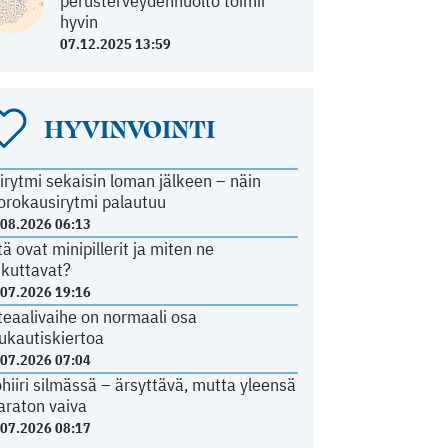
perusterveydenhuolto toimii
hyvin
07.12.2025 13:59
HYVINVOINTI
irytmi sekaisin loman jälkeen – näin
orokausirytmi palautuu
.08.2026 06:13
tä ovat minipillerit ja miten ne
ikuttavat?
.07.2026 19:16
teaalivaihe on normaali osa
ukautiskiertoa
.07.2026 07:04
ohiiri silmässä – ärsyttävä, mutta yleensä
araton vaiva
.07.2026 08:17