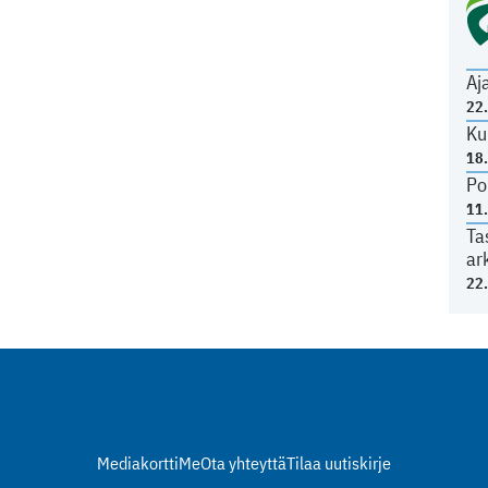
Aj
22
Ku
18
Po
11
Ta
ar
22
Mediakortti
Me
Ota yhteyttä
Tilaa uutiskirje