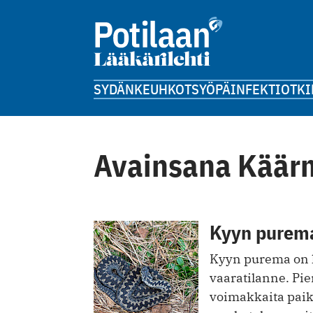
SYDÄN
KEUHKOT
SYÖPÄ
INFEKTIOT
KI
Avainsana Kää
Kyyn purema:
Kyyn purema on h
vaaratilanne. Pi
voimakkaita paik