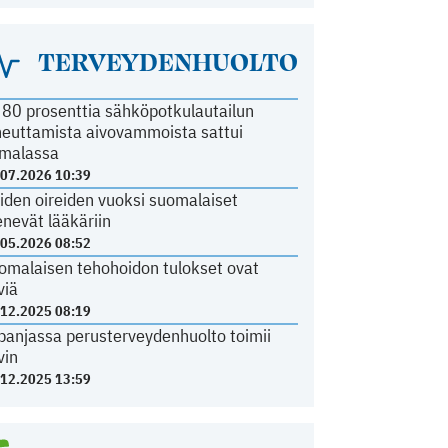
TERVEYDENHUOLTO
i 80 prosenttia sähköpotkulautailun
heuttamista aivovammoista sattui
malassa
.07.2026 10:39
iden oireiden vuoksi suomalaiset
nevät lääkäriin
.05.2026 08:52
omalaisen tehohoidon tulokset ovat
viä
.12.2025 08:19
panjassa perusterveydenhuolto toimii
vin
.12.2025 13:59