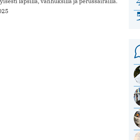
sesti lapsilla, vanhuksilla ja perussairailla.
025