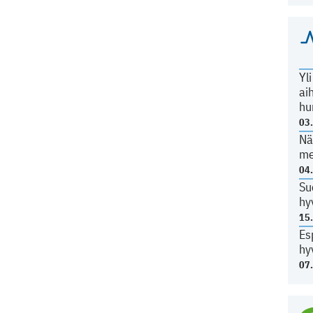
Yl
ai
hu
03
Nä
me
04
Su
hy
15
Es
hy
07