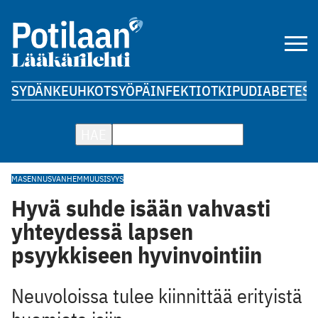
SYDÄN
KEUHKOT
SYÖPÄ
INFEKTIOT
KIPU
DIABETES
A
HAE
MASENNUS
VANHEMMUUS
ISYYS
Hyvä suhde isään vahvasti
yhteydessä lapsen
psyykkiseen hyvinvointiin
Neuvoloissa tulee kiinnittää erityistä