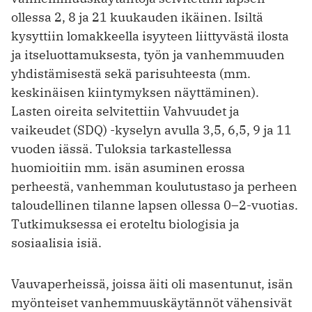
ollessa 2, 8 ja 21 kuukauden ikäinen. Isiltä
kysyttiin lomakkeella isyyteen liittyvästä ilosta
ja itseluottamuksesta, työn ja vanhemmuuden
yhdistämisestä sekä parisuhteesta (mm.
keskinäisen kiintymyksen näyttäminen).
Lasten oireita selvitettiin Vahvuudet ja
vaikeudet (SDQ) -kyselyn avulla 3,5, 6,5, 9 ja 11
vuoden iässä. Tuloksia tarkastellessa
huomioitiin mm. isän asuminen erossa
perheestä, vanhemman koulutustaso ja perheen
taloudellinen tilanne lapsen ollessa 0–2-vuotias.
Tutkimuksessa ei eroteltu biologisia ja
sosiaalisia isiä.
Vauvaperheissä, joissa äiti oli masentunut, isän
myönteiset vanhemmuuskäytännöt vähensivät