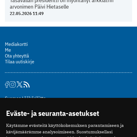
Tasavallan presidentti on myöntänyt arkkiatrin
arvonimen Päivi Hietaselle
22.05.2026 11:49
Mediakortti
Me
Ota yhteyttä
Tilaa uutiskirje
Suomen Lääkäriliitto
Mäkelänkatu 2, PL 49
Eväste- ja seuranta-asetukset
00510 Helsinki
puh. (09) 393 091
Käytämme evästeitä käyttökokemuksen parantamiseen ja
toimitus@potilaanlaakarilehti.fi
kävijämäärämme analysoimiseen. Suostumuksellasi