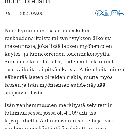
huomiota isiin.
26.11.2022 09.00
Noin kymmenesosa äideistä kokee
raskaudenaikaista tai synnytyksenjälkeistä
masennusta, joka lisää lapsen myöhempien
käytös- ja tunneoireiden todennäköisyyttä.
Suurin riski on lapsilla, joiden äideillä oireet
ovat vaikeita tai pitkäaikaisia. Äitien hoitaminen
vähentää lasten oireiden riskiä, mutta myös
lapsen ja isän myönteinen suhde näyttää
suojaavan lasta.
Isän vanhemmuuden merkitystä selvitettiin
tutkimuksessa, jossa oli 4 009 äiti-isä-
lapsiperhettä. Äidin masennusoireita ja isän
vanhemmuuskäytäntöjä selvitettiin lapsen