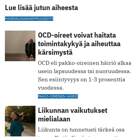
Lue lisää jutun aiheesta
MASENNUS
VANHEMMUUS
ISYYS
OCD-oireet voivat haitata
toimintakykyä ja aiheuttaa
kärsimystä
OCD eli pakko-oireinen häiriö alkaa
usein lapsuudessa tai nuoruudessa.
Sen esiintyvyys on 1-3 prosenttia
vuodessa.
PAKKO-OIREINEN HÄIRIÖ
Liikunnan vaikutukset
mielialaan
Liikunta on tunnetusti tärkeä osa