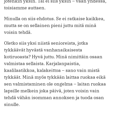
jotenkin yksin. Tai ei siis yksin – vaan yhdessä,
toisiamme auttaen.
Minulla on siis ehdotus. Se ei ratkaise kaikkea,
mutta se on sellainen pieni juttu mitä minä
voisin tehdä.
Oletko siis yksi niistä senioreista, jotka
tykkäävät hyvästä vanhanaikaisesta
kotiruoasta? Hyvä juttu. Minä nimittäin osaan
valmistaa sellaista. Karjalanpaistia,
kaalilaatikkoa, kalakeittoa – sano vain mistä
tykkäät. Minä myös tykkään laittaa ruokaa eikä
sen valmistaminen ole ongelma – laitan ruokaa
lapsille melkein joka päivä, joten voisin vain
tehdä vähän isomman annoksen ja tuoda osan
sinulle.