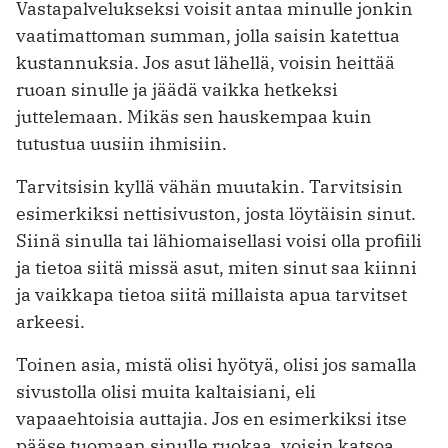
Vastapalvelukseksi voisit antaa minulle jonkin
vaatimattoman summan, jolla saisin katettua
kustannuksia. Jos asut lähellä, voisin heittää
ruoan sinulle ja jäädä vaikka hetkeksi
juttelemaan. Mikäs sen hauskempaa kuin
tutustua uusiin ihmisiin.
Tarvitsisin kyllä vähän muutakin. Tarvitsisin
esimerkiksi nettisivuston, josta löytäisin sinut.
Siinä sinulla tai lähiomaisellasi voisi olla profiili
ja tietoa siitä missä asut, miten sinut saa kiinni
ja vaikkapa tietoa siitä millaista apua tarvitset
arkeesi.
Toinen asia, mistä olisi hyötyä, olisi jos samalla
sivustolla olisi muita kaltaisiani, eli
vapaaehtoisia auttajia. Jos en esimerkiksi itse
pääse tuomaan sinulle ruokaa, voisin katsoa