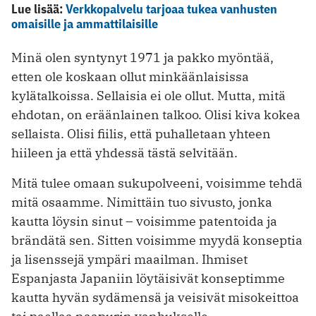
Lue lisää:
Verkkopalvelu tarjoaa tukea vanhusten
omaisille ja ammattilaisille
Minä olen syntynyt 1971 ja pakko myöntää,
etten ole koskaan ollut minkäänlaisissa
kylätalkoissa. Sellaisia ei ole ollut. Mutta, mitä
ehdotan, on eräänlainen talkoo. Olisi kiva kokea
sellaista. Olisi fiilis, että puhalletaan yhteen
hiileen ja että yhdessä tästä selvitään.
Mitä tulee omaan sukupolveeni, voisimme tehdä
mitä osaamme. Nimittäin tuo sivusto, jonka
kautta löysin sinut – voisimme patentoida ja
brändätä sen. Sitten voisimme myydä konseptia
ja lisenssejä ympäri maailman. Ihmiset
Espanjasta Japaniin löytäisivät konseptimme
kautta hyvän sydämensä ja veisivät misokeittoa