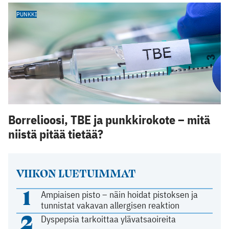
PUNKKI
Borrelioosi, TBE ja punkkirokote – mitä
niistä pitää tietää?
VIIKON LUETUIMMAT
1
Ampiaisen pisto – näin hoidat pistoksen ja
tunnistat vakavan allergisen reaktion
2
Dyspepsia tarkoittaa ylävatsaoireita