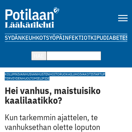
SYDÄN
KEUHKOT
SYÖPÄ
INFEKTIOT
KIPU
DIABETES
A
HAE
KOLUMNI
VANHUS
VANHUSTENHOITO
RUOKAILU
HOIVAKOTI
STARTUP
TERVEYDENHUOLTO
MIELIPIDE
Hei vanhus, maistuisiko
kaalilaatikko?
Kun tarkemmin ajattelen, te
vanhuksethan olette loputon