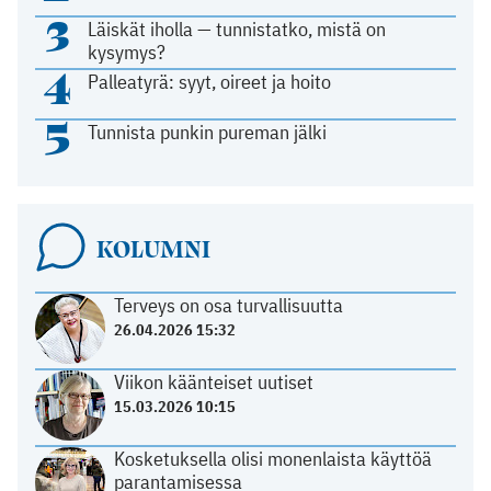
3
Läiskät iholla — tunnistatko, mistä on
kysymys?
4
Palleatyrä: syyt, oireet ja hoito
5
Tunnista punkin pureman jälki
KOLUMNI
Terveys on osa turvallisuutta
26.04.2026 15:32
Viikon käänteiset uutiset
15.03.2026 10:15
Kosketuksella olisi monenlaista käyttöä
parantamisessa