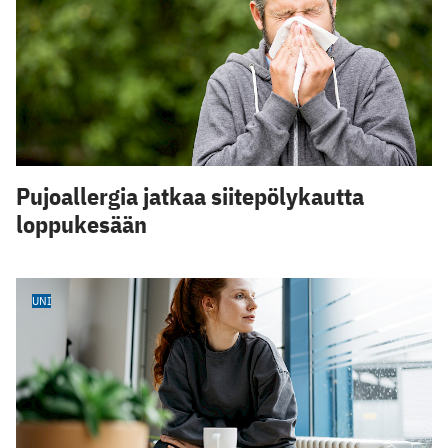
Pujoallergia jatkaa siitepölykautta
loppukesään
UNI