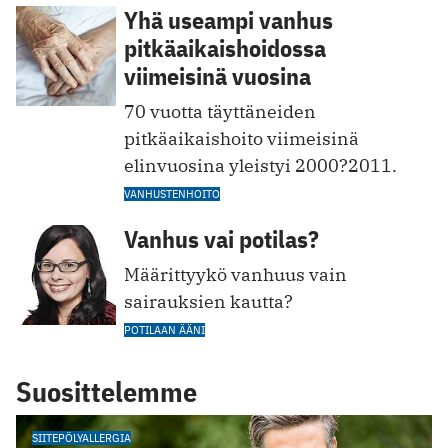
Yhä useampi vanhus
pitkäaikaishoidossa
viimeisinä vuosina
70 vuotta täyttäneiden
pitkäaikaishoito viimeisinä
elinvuosina yleistyi 2000?2011.
VANHUSTENHOITO
Vanhus vai potilas?
Määrittyykö vanhuus vain
sairauksien kautta?
POTILAAN ÄÄNI
Suosittelemme
SIITEPÖLYALLERGIA