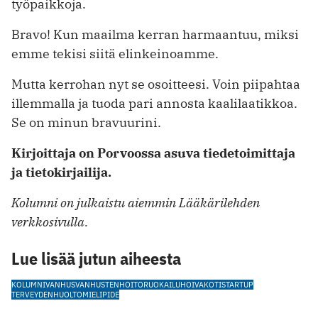
työpaikkoja.
Bravo! Kun maailma kerran harmaantuu, miksi
emme tekisi siitä elinkeinoamme.
Mutta kerrohan nyt se osoitteesi. Voin piipahtaa
illemmalla ja tuoda pari annosta kaalilaatikkoa.
Se on minun bravuurini.
Kirjoittaja on Porvoossa asuva tiedetoimittaja
ja tietokirjailija.
Kolumni on julkaistu aiemmin Lääkärilehden
verkkosivulla.
Lue lisää jutun aiheesta
KOLUMNI
VANHUS
VANHUSTENHOITO
RUOKAILU
HOIVAKOTI
STARTUP
TERVEYDENHUOLTO
MIELIPIDE