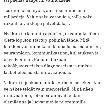
tai paellaa naapurin vanhukselle.
Jos onni olisi myötä, ansaitsisimme pian
miljardeja. Valtio saisi verotuloja, joilla voisi
rakentaa vaikkapa palvelutaloja.
Nyt kun tarkemmin ajattelen, te vanhuksethan
olette loputon startup-pöhinän lähde. Mitä
kaikkea voisimmekaan kaupallistaa: asumisen,
seuranpidon, kommunikaation, kuljetuksen ja
etävalvonnan. Puhumattakaan
tekoälyavusteisista diagnooseista ja muista
lääketieteellisistä innovaatioista.
Valtio ei tajuakaan, minkä virheen se tekee, kun
se näkee teidät vain menoeränä. Minä näen
innovaatioita, jotka parantavat teidän
elämäänne ja luovat meille nuoremmille