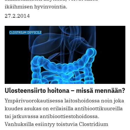
ikäihmisen hyvinvointia.
27.2.2014
CLOSTRIUM DIFFICILE
Ulosteensiirto hoitona – missä mennään?
Ympärivuorokautisessa laitoshoidossa noin joka
kuudes asukas on erilaisilla antibioottikuureilla
tai jatkuvassa antibioottiestohoidossa.
Vanhuksilla esiintyy toistuvia Clostridium