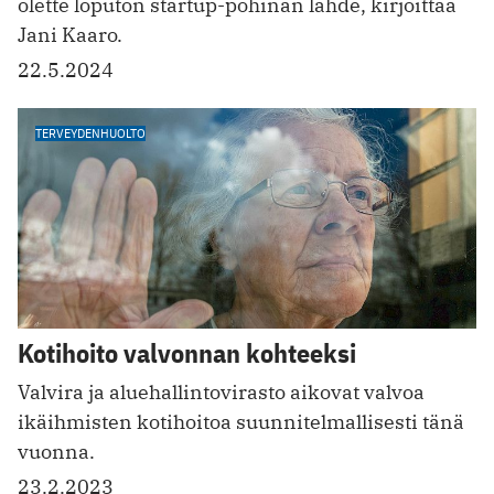
olette loputon startup-pöhinän lähde, kirjoittaa
Jani Kaaro.
22.5.2024
TERVEYDENHUOLTO
Kotihoito valvonnan kohteeksi
Valvira ja aluehallintovirasto aikovat valvoa
ikäihmisten kotihoitoa suunnitelmallisesti tänä
vuonna.
23.2.2023