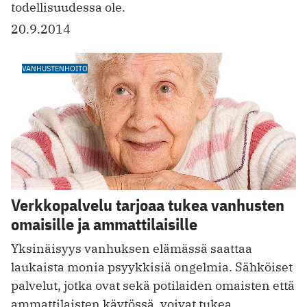
todellisuudessa ole.
20.9.2014
VANHUSTENHOITO
Verkkopalvelu tarjoaa tukea vanhusten
omaisille ja ammattilaisille
Yksinäisyys vanhuksen elämässä saattaa
laukaista monia psyykkisiä ongelmia. Sähköiset
palvelut, jotka ovat sekä potilaiden omaisten että
ammattilaisten käytössä, voivat tukea