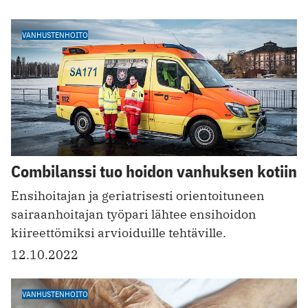
VANHUSTENHOITO
Combilanssi tuo hoidon vanhuksen kotiin
Ensihoitajan ja geriatrisesti orientoituneen
sairaanhoitajan työpari lähtee ensihoidon
kiireettömiksi arvioiduille tehtäville.
12.10.2022
VANHUSTENHOITO