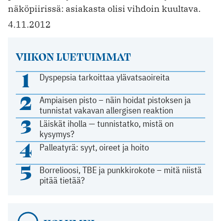
näköpiirissä: ­asiakasta olisi vihdoin kuultava.
4.11.2012
VIIKON LUETUIMMAT
1
Dyspepsia tarkoittaa ylävatsaoireita
2
Ampiaisen pisto – näin hoidat pistoksen ja
tunnistat vakavan allergisen reaktion
3
Läiskät iholla — tunnistatko, mistä on
kysymys?
4
Palleatyrä: syyt, oireet ja hoito
5
Borrelioosi, TBE ja punkkirokote – mitä niistä
pitää tietää?