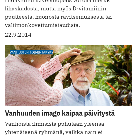
Hidastunut kävelynopeus voi olla merkki
lihaskadosta, mutta myös ­D-vitamiinin
puutteesta, huonosta ravitsemuksesta tai
valtimonkovettumistaudista.
22.9.2014
VANHUSTEN TOIMINTAKYKY
Vanhuuden imago kaipaa päivitystä
Vanhoista ihmisistä puhutaan yleensä
yhtenäisenä ryhmänä, vaikka näin ei