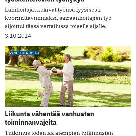
Lähihoitajat kokivat työnsä fyysisesti
kuormittavimmaksi, sairaanhoitajien työ
sijoittui tässä vertailussa toiselle sijalle.
3.10.2014
VANHUSTENHOITO
Liikunta vähentää vanhusten
toiminnanvajeita
Tutkimus todentaa aiempien tutkimusten