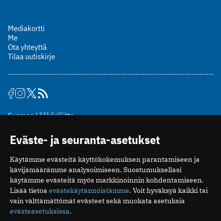
Mediakortti
Me
Ota yhteyttä
Tilaa uutiskirje
Suomen Lääkäriliitto
Mäkelänkatu 2, PL 49
Eväste- ja seuranta-asetukset
00510 Helsinki
puh. (09) 393 091
Käytämme evästeitä käyttökokemuksen parantamiseen ja
toimitus@potilaanlaakarilehti.fi
kävijämäärämme analysoimiseen. Suostumuksellasi
käytämme evästeitä myös markkinoinnin kohdentamiseen.
ISSN 2323-9476
Lisää tietoa
evästekäytännöistämme
. Voit hyväksyä kaikki tai
vain välttämättömät evästeet sekä muokata asetuksia
evästeasetuksissa
.