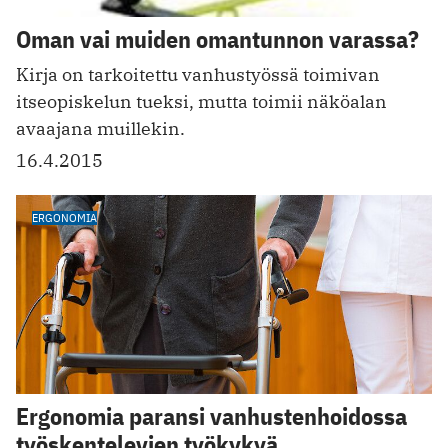
Oman vai muiden omantunnon varassa?
Kirja on tarkoitettu vanhustyössä toimivan
itseopiskelun tueksi, mutta toimii näköalan
avaajana muillekin.
16.4.2015
ERGONOMIA
Ergonomia paransi vanhustenhoidossa
työskentelevien työkykyä