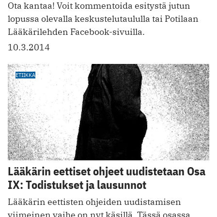
Ota kantaa! Voit kommentoida esitystä jutun
lopussa olevalla keskustelutaululla tai Potilaan
Lääkärilehden Facebook-sivuilla.
10.3.2014
ETIIKKA
Lääkärin eettiset ohjeet uudistetaan Osa
IX: Todistukset ja lausunnot
Lääkärin eettisten ohjeiden uudistamisen
viimeinen vaihe on nyt käsillä. Tässä osassa