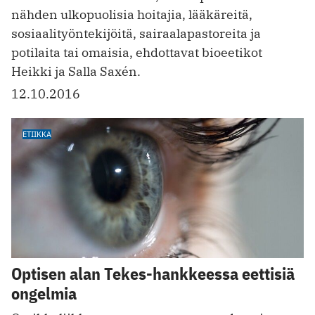
nähden ulkopuolisia hoitajia, lääkäreitä,
sosiaalityöntekijöitä, sairaalapastoreita ja
potilaita tai omaisia, ehdottavat bioeetikot
Heikki ja Salla Saxén.
12.10.2016
ETIIKKA
Optisen alan Tekes-hankkeessa eettisiä
ongelmia