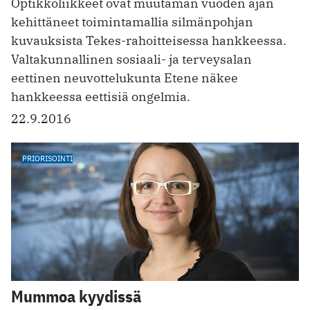
Optikkoliikkeet ovat muutaman vuoden ajan
kehittäneet toimintamallia silmänpohjan
kuvauksista Tekes-rahoitteisessa hankkeessa.
Valtakunnallinen sosiaali- ja terveysalan
eettinen neuvottelukunta Etene näkee
hankkeessa eettisiä ongelmia.
22.9.2016
PRIORISOINTI
Mummoa kyydissä