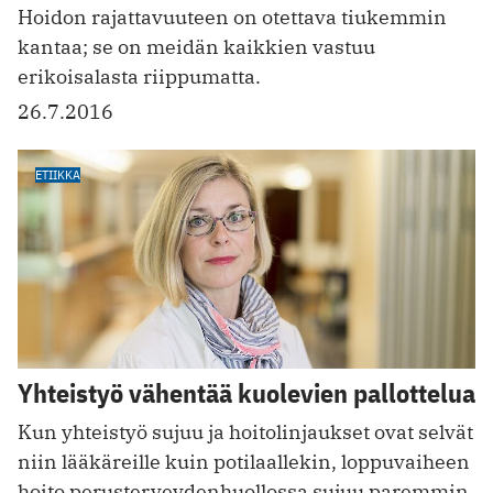
Hoidon rajattavuuteen on otettava tiukemmin
kantaa; se on meidän kaikkien vastuu
erikoisalasta riippumatta.
26.7.2016
ETIIKKA
Yhteistyö vähentää kuolevien pallottelua
Kun yhteistyö sujuu ja hoitolinjaukset ovat selvät
niin lääkäreille kuin ­potilaallekin, loppuvaiheen
hoito perusterveyden­huollossa sujuu paremmin.