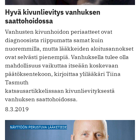
Hyvä kivunlievitys vanhuksen
saattohoidossa
Vanhusten kivunhoidon periaatteet ovat
diagnoosista riippumatta samat kuin
nuoremmilla, mutta lääkkeiden aloitus­annokset
ovat selvästi pienempiä. Vanhuksella tulee olla
mahdollisuus vaikuttaa itseään koskevaan
päätöksentekoon, kirjoittaa ylilääkäri Tiina
Tasmuth
katsausartikkelissaan kivunlievityksestä
vanhuksen saattohoidossa.
8.3.2019
NÄYTTÖÖN PERUSTUVA LÄÄKETIEDE