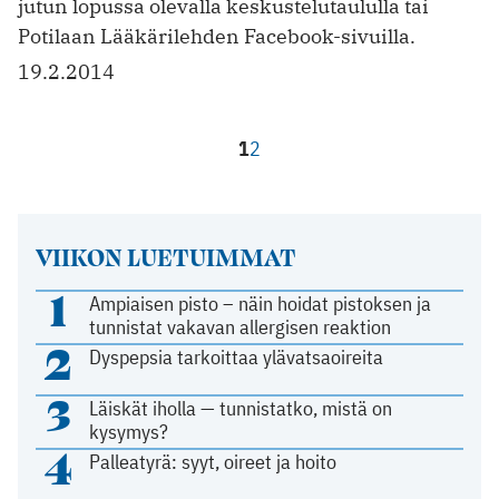
jutun lopussa olevalla keskustelutaululla tai
Potilaan Lääkärilehden Facebook-sivuilla.
19.2.2014
1
2
VIIKON LUETUIMMAT
1
Ampiaisen pisto – näin hoidat pistoksen ja
tunnistat vakavan allergisen reaktion
2
Dyspepsia tarkoittaa ylävatsaoireita
3
Läiskät iholla — tunnistatko, mistä on
kysymys?
4
Palleatyrä: syyt, oireet ja hoito