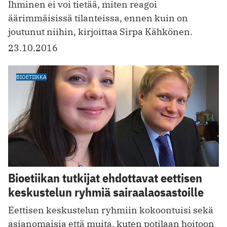
Ihminen ei voi tietää, miten reagoi
äärimmäisissä tilanteissa, ennen kuin on
joutunut niihin, kirjoittaa Sirpa Kähkönen.
23.10.2016
BIOETIIKKA
Bioetiikan tutkijat ehdottavat eettisen
keskustelun ryhmiä sairaalaosastoille
Eettisen keskustelun ryhmiin kokoontuisi sekä
asianomaisia että muita, kuten potilaan hoitoon