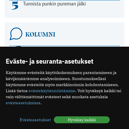
5
Tunnista punkin pureman jälki
KOLUMNI
Terveys on osa turvallisuutta
26.04.2026 15:32
Eväste- ja seuranta-asetukset
Viikon käänteiset uutiset
Käytämme evästeitä käyttökokemuksen parantamiseen ja
15.03.2026 10:15
kävijämäärämme analysoimiseen. Suostumuksellasi
käytämme evästeitä myös markkinoinnin kohdentamiseen.
Kosketuksella olisi monenlaista käyttöä
Lisää tietoa
evästekäytännöistämme
. Voit hyväksyä kaikki tai
parantamisessa
vain välttämättömät evästeet sekä muokata asetuksia
11.12.2025 09:58
evästeasetuksissa
.
Espanjassa perusterveydenhuolto toimii
hyvin
Evästeasetukset
Hyväksy kaikki
07.12.2025 13:59