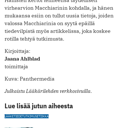
Hamsten kertoi tehneensä täydellisen
virhearvion Macchiarinin kohdalla, ja hänen
mukaansa esiin on tullut uusia tietoja, joiden
valossa Macchiarinia on syytä epäillä
tiedevilpistä myös artikkelissa, joka koskee
rotilla tehtyä tutkimusta.
Kirjoittaja:
Jaana Ahlblad
toimittaja
Kuva: Panthermedia
Julkaistu Lääkärilehden verkkosivuilla.
Lue lisää jutun aiheesta
LÄÄKETIEDE
TUTKIMUS
ETIIKKA