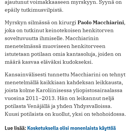
ajautunut voimakkaaseen myrskyyn. Syynä on
epäily tutkimusvilpistä.
Myrskyn silmässä on kirurgi
Paolo Macchiarini
,
joka on tutkinut keinotekoisen henkitorven
soveltuvuutta ihmiselle. Macchiarinin
menetelmässä muoviseen henkitorveen
istutetaan potilaan omia kantasoluja, joiden on
määrä kasvaa eläväksi kudokseksi.
Kansainvälisesti tunnettu Macchiarini on tehnyt
menetelmällä kaikkiaan kahdeksan leikkausta,
joista kolme Karoliinisessa yliopistosairaalassa
vuosina 2011–2013. Hän on leikannut neljä
potilasta Venäjällä ja yhden Yhdysvalloissa.
Kuusi potilaista on kuollut, yksi on tehohoidossa.
Lue lisää:
Kosketuksella olisi monenlaista käyttöä