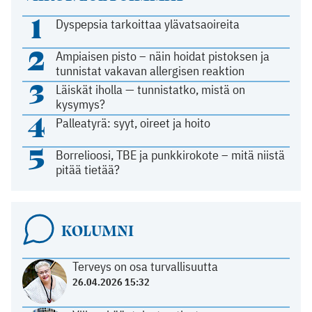
1
Dyspepsia tarkoittaa ylävatsaoireita
2
Ampiaisen pisto – näin hoidat pistoksen ja
tunnistat vakavan allergisen reaktion
3
Läiskät iholla — tunnistatko, mistä on
kysymys?
4
Palleatyrä: syyt, oireet ja hoito
5
Borrelioosi, TBE ja punkkirokote – mitä niistä
pitää tietää?
KOLUMNI
Terveys on osa turvallisuutta
26.04.2026 15:32