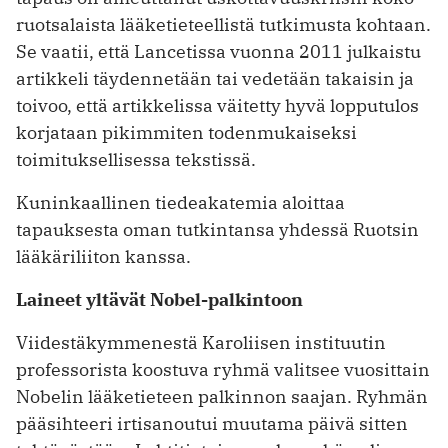
ruotsalaista lääketieteellistä tutkimusta kohtaan.
Se vaatii, että Lancetissa vuonna 2011 julkaistu
artikkeli täydennetään tai vedetään takaisin ja
toivoo, että artikkelissa väitetty hyvä lopputulos
korjataan pikimmiten todenmukaiseksi
toimituksellisessa tekstissä.
Kuninkaallinen tiedeakatemia aloittaa
tapauksesta oman tutkintansa yhdessä Ruotsin
lääkäriliiton kanssa.
Laineet yltävät Nobel-palkintoon
Viidestäkymmenestä Karoliisen instituutin
professorista koostuva ryhmä valitsee vuosittain
Nobelin lääketieteen palkinnon saajan. Ryhmän
pääsihteeri irtisanoutui muutama päivä sitten