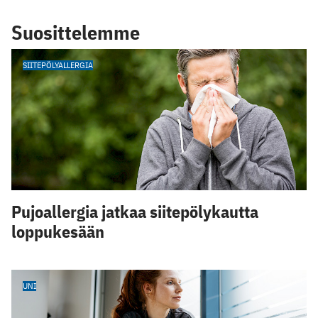
Suosittelemme
SIITEPÖLYALLERGIA
Pujoallergia jatkaa siitepölykautta
loppukesään
UNI