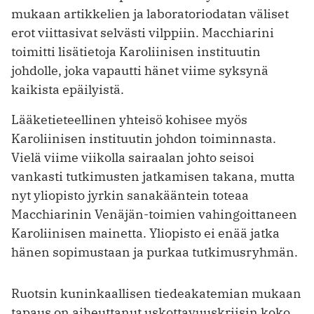
mukaan artikkelien ja laboratoriodatan väliset
erot viittasivat selvästi vilppiin. Macchiarini
toimitti lisätietoja Karoliinisen instituutin
johdolle, joka vapautti hänet viime syksynä
kaikista epäilyistä.
Lääketieteellinen yhteisö kohisee myös
Karoliinisen instituutin johdon toiminnasta.
Vielä viime viikolla sairaalan johto seisoi
vankasti tutkimusten jatkamisen takana, mutta
nyt yliopisto jyrkin sanakääntein toteaa
Macchiarinin Venäjän-toimien vahingoittaneen
Karoliinisen mainetta. Yliopisto ei enää jatka
hänen sopimustaan ja purkaa tutkimusryhmän.
Ruotsin kuninkaallisen tiedeakatemian mukaan
tapaus on aiheuttanut uskottavuuskriisin koko