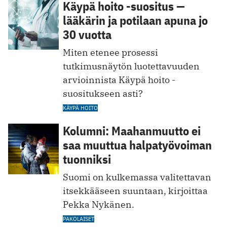
Käypä hoito -suositus —
lääkärin ja potilaan apuna jo
30 vuotta
Miten etenee prosessi
tutkimusnäytön luotettavuuden
arvioinnista Käypä hoito -
suositukseen asti?
KÄYPÄ HOITO
Kolumni: Maahanmuutto ei
saa muuttua halpatyövoiman
tuonniksi
Suomi on kulkemassa valitettavan
itsekkääseen suuntaan, kirjoittaa
Pekka Nykänen.
PAKOLAISET