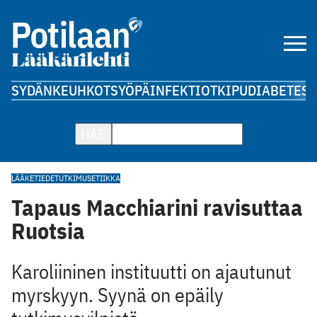
SYDÄN
KEUHKOT
SYÖPÄ
INFEKTIOT
KIPU
DIABETES
A
HAE
LÄÄKETIEDE
TUTKIMUS
ETIIKKA
Tapaus Macchiarini ravisuttaa
Ruotsia
Karoliininen instituutti on ajautunut
myrskyyn. Syynä on epäily