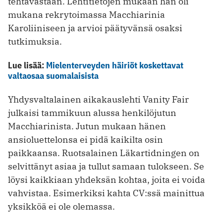
tehtävästään. Lehtitietojen mukaan hän oli
mukana rekrytoimassa Macchiarinia
Karoliiniseen ja arvioi päätyvänsä osaksi
tutkimuksia.
Lue lisää:
Mielenterveyden häiriöt koskettavat
valtaosaa suomalaisista
Yhdysvaltalainen aikakauslehti Vanity Fair
julkaisi tammikuun alussa henkilöjutun
Macchiarinista. Jutun mukaan hänen
ansioluettelonsa ei pidä kaikilta osin
paikkaansa. Ruotsalainen Läkartidningen on
selvittänyt asiaa ja tullut samaan tulokseen. Se
löysi kaikkiaan yhdeksän kohtaa, joita ei voida
vahvistaa. Esimerkiksi kahta CV:ssä mainittua
yksikköä ei ole olemassa.