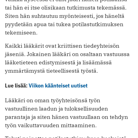
tai hän ei itse olisikaan tutkimusta tekemässä.
Siten hän suhtautuu myönteisesti, jos häneltä
pyydetään apua tai tukea potilastutkimuksen
tekemiseen.
Kaikki lääkärit ovat kriittisen tiede­yhteisön
jäseniä. Jokainen lääkäri on osaltaan vastuussa
lääketieteen edistymisestä ja lisäämässä
ymmärtämystä tieteellisestä työstä.
Lue lisää:
Viikon käänteiset uutiset
Lääkäri on oman työyhteisönsä työn
vastuullinen laadun ja tuloksellisuuden
parantaja ja siten hänen vastuullaan on tehdyn
työn vaikuttavuuden mittaaminen.