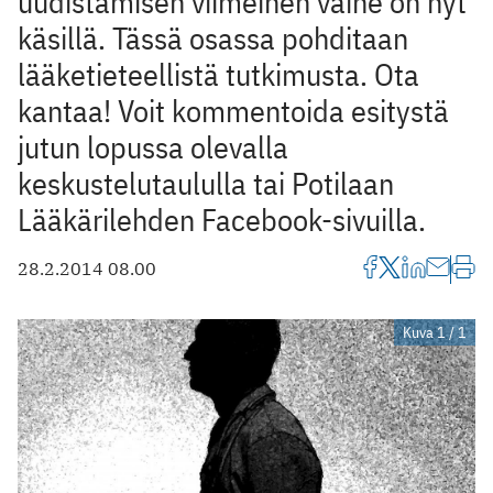
uudistamisen viimeinen vaihe on nyt
käsillä. Tässä osassa pohditaan
lääketieteellistä tutkimusta. Ota
kantaa! Voit kommentoida esitystä
jutun lopussa olevalla
keskustelutaululla tai Potilaan
Lääkärilehden Facebook-sivuilla.
28.2.2014 08.00
Kuva 1 / 1