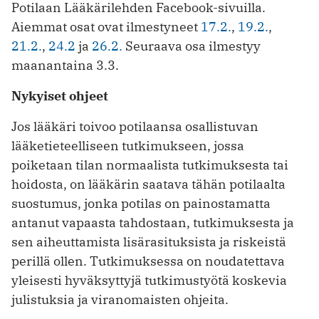
Potilaan Lääkärilehden Facebook-sivuilla.
Aiemmat osat ovat ilmestyneet
17.2.
,
19.2.
,
21.2.
,
24.2
ja
26.2.
Seuraava osa ilmestyy
maanantaina 3.3.
Nykyiset ohjeet
Jos lääkäri toivoo potilaansa osallistuvan
lääketieteelliseen tutkimukseen, jossa
poiketaan tilan normaalista tutkimuksesta tai
hoidosta, on lääkärin saatava ­tähän potilaalta
suostumus, jonka potilas on painostamatta
antanut vapaasta tahdostaan, tutkimuksesta ja
sen aiheuttamista lisärasituksista ja riskeistä
perillä ollen. Tutkimuksessa on noudatettava
yleisesti hyväksyttyjä tutkimustyötä ­koskevia
julistuksia ja viranomaisten ohjeita.