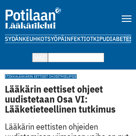
SYDÄN
KEUHKOT
SYÖPÄ
INFEKTIOT
KIPU
DIABETES
A
HAE
ETIIKKA
LÄÄKÄRIN EETTISET OHJEET
MIELIPIDE
Lääkärin eettiset ohjeet
uudistetaan Osa VI:
Lääketieteellinen tutkimus
Lääkärin eettisten ohjeiden