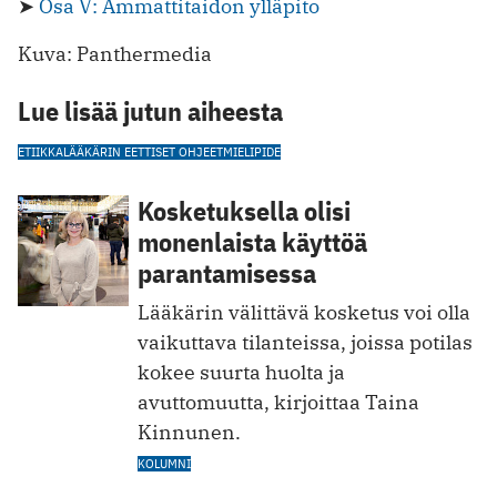
➤
Osa V: Ammattitaidon ylläpito
Kuva: Panthermedia
Lue lisää jutun aiheesta
ETIIKKA
LÄÄKÄRIN EETTISET OHJEET
MIELIPIDE
Kosketuksella olisi
monenlaista käyttöä
parantamisessa
Lääkärin välittävä kosketus voi olla
vaikuttava tilanteissa, joissa potilas
kokee suurta huolta ja
avuttomuutta, kirjoittaa Taina
Kinnunen.
KOLUMNI