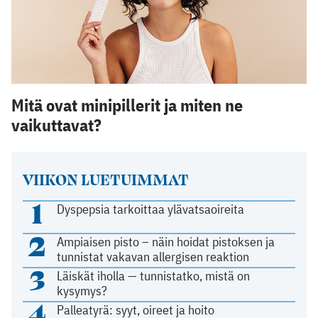
Mitä ovat minipillerit ja miten ne
vaikuttavat?
VIIKON LUETUIMMAT
1
Dyspepsia tarkoittaa ylävatsaoireita
2
Ampiaisen pisto – näin hoidat pistoksen ja
tunnistat vakavan allergisen reaktion
3
Läiskät iholla — tunnistatko, mistä on
kysymys?
4
Palleatyrä: syyt, oireet ja hoito