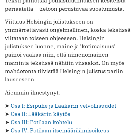
Teksti painottaa potilastutkimuksen keskeistä
periaatetta – tietoon perustuvaa suostumusta.
Viittaus Helsingin julistukseen on
ymmärrettävästi ongelmallinen, koska tekstissä
viitataan toiseen ohjeeseen. Helsingin
julistuksen luonne, maine ja ’kotimaisuus’
painoi vaakaa niin, että nimenomainen
maininta tekstissä nähtiin viisaaksi. On myös
mahdotonta tiivistää Helsingin julistus pariin
lauseeseen.
Aiemmin ilmestynyt:
➤
Osa I: Esipuhe ja Lääkärin velvollisuudet
➤
Osa II: Lääkärin käytös
➤
Osa III: Potilaan kohtelu
➤
Osa IV: Potilaan itsemääräämisoikeus