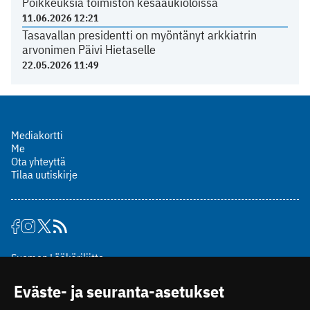
Poikkeuksia toimiston kesäaukioloissa
11.06.2026 12:21
Tasavallan presidentti on myöntänyt arkkiatrin
arvonimen Päivi Hietaselle
22.05.2026 11:49
Mediakortti
Me
Ota yhteyttä
Tilaa uutiskirje
Suomen Lääkäriliitto
Mäkelänkatu 2, PL 49
Eväste- ja seuranta-asetukset
00510 Helsinki
puh. (09) 393 091