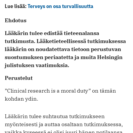
Lue lisää:
Terveys on osa turvallisuutta
Ehdotus
Lääkärin tulee edistää tieteenalansa
tutkimusta. Lääketieteellisessä tutkimuksessa
lääkärin on noudatettava tietoon perustuvan
suostumuksen periaatetta ja muita Helsingin
julistuksen vaatimuksia.
Perustelut
”Clinical research is a moral duty” on tämän
kohdan ydin.
Lääkärin tulee suhtautua tutkimukseen
myönteisesti ja auttaa osaltaan tutkimuksessa,
vaikka kyseessä ei olisi juuri hänen potilaansa