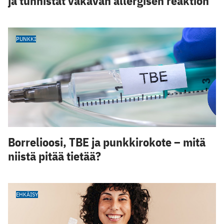
ja tunnistat vakavan allergisen reaktion
PUNKKI
Borrelioosi, TBE ja punkkirokote – mitä
niistä pitää tietää?
EHKÄISY