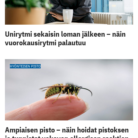
Unirytmi sekaisin loman jälkeen – näin
vuorokausirytmi palautuu
HYÖNTEISEN PISTO
Ampiaisen pisto – näin hoidat pistoksen