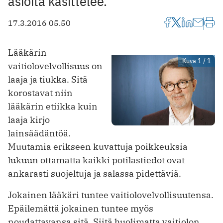
asioita käsittelee.
17.3.2016 05.50
Lääkärin
Kuva 1 / 1
vaitiolovelvollisuus on
laaja ja tiukka. Sitä
korostavat niin
lääkärin etiikka kuin
laaja kirjo
lainsäädäntöä.
Muutamia erikseen kuvattuja poikkeuksia
lukuun ottamatta kaikki potilastiedot ovat
ankarasti suojeltuja ja salassa pidettäviä.
Jokainen lääkäri tuntee vaitiolovelvollisuutensa.
Epäilemättä jokainen tuntee myös
noudattavansa sitä. Siitä huolimatta vaitiolon