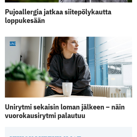
Pujoallergia jatkaa siitepölykautta
loppukesään
UNI
Unirytmi sekaisin loman jälkeen – näin
vuorokausirytmi palautuu