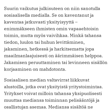
Suurin vaikutus julkisuteen on niin sanotulla
sosiaalisella medialla. Se on kaventanut ja
kaventaa jatkuvasti yksityisyyttä –
enimmäkseen ihmisten omin vapaaehtoisin
toimin, mutta myös vaivihkaa. Minkä tahansa
tiedon, luulon tai huhun levittäminen,
jakaminen, hetkessä ja harkitsematta jopa
maailmanlaajuisesti on äärimmäisen helppoa.
Jakamisen peruuttaminen tai levinneen sisällön
korjaaminen on mahdotonta.
Sosiaalisen median valtavirrat liikkuvat
alustoilla, jotka ovat yksityistä yritystoimintaa.
Yritykset voivat milloin tahansa yksipuolisesti
muuttaa mediansa toiminnan pelisääntöjä ja
osallistujan asemaa. Mediansa sisältöä ne