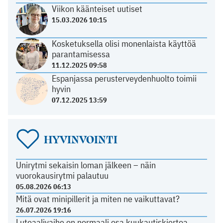
Viikon käänteiset uutiset
15.03.2026 10:15
Kosketuksella olisi monenlaista käyttöä
parantamisessa
11.12.2025 09:58
Espanjassa perusterveydenhuolto toimii
hyvin
07.12.2025 13:59
HYVINVOINTI
Unirytmi sekaisin loman jälkeen – näin
vuorokausirytmi palautuu
05.08.2026 06:13
Mitä ovat minipillerit ja miten ne vaikuttavat?
26.07.2026 19:16
Luteaalivaihe on normaali osa kuukautiskiertoa