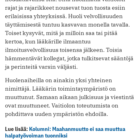
rajat ja rajarikkeet nousevat tuon tuosta esiin
erilaisissa yhteyksissä. Huoli velvollisuuden
täyttämisestä tuntuu kasvavan monella tavalla.
Toiset kysyvät, mitä ja milloin saa tai pitää
kertoa, kun lääkärille ilmaantuu
ilmoitusvelvollisuus toisensa jälkeen. Toisia
hämmentävät kollegat, jotka tulkitsevat sääntöjä
ja perinteitä varsin väljästi.
Huolenaiheilla on ainakin yksi yhteinen
nimittäjä. Lääkärin toimintaympäristö on
muuttunut. Samaan aikaan julkisuus ja viestintä
ovat muuttuneet. Vaitiolon toteutumista on
pohdittava uuden ympäristön ehdoilla.
Lue lisää:
Kolumni: Maahanmuutto ei saa muuttua
halpatyövoiman tuonniksi