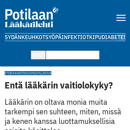
SYDÄN
KEUHKOT
SYÖPÄ
INFEKTIOT
KIPU
DIABETES
A
HAE
ETIIKKA
VAITIOLOVELVOLLISUUS
Entä lääkärin vaitiolokyky?
Lääkärin on oltava monia muita
tarkempi sen suhteen, miten, missä
ja kenen kanssa luottamuksellisia