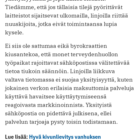
Tiedämme, että jos tällaisia tilejä pyörittävät
laitteistot sijaitsevat ulkomailla, linjoilla riittää
nuuskijoita, jotka eivät toimintaansa lupia
kysele.
Ei siis ole sattumaa eikä byrokraattien
kiusantekoa, että monet terveydenhuollon
työpaikat rajoittavat sähköpostissa välitettävää
tietoa tiukoin säännöin. Linjoilla liikkuva
valtava tietomassa ei suojaa yksityisyyttä, kuten
jokainen verkon erilaisia maksuttomia palveluja
käyttävä havaitsee käyttäytymiseensä
reagoivasta markkinoinnista. Yksityistä
sähköpostia on pidettävä julkisena, ellei
palvelun tarjoaja pysty toisin todistamaan.
Lue lisää:
Hyvä kivunlievitys vanhuksen