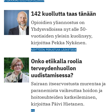
ETIIKKA
VAITIOLOVELVOLLISUUS
142 kuollutta taas tänään
Opioidien yliannostus on
Yhdysvalloissa nyt alle 50-
vuotiaiden yleisin kuolinsyy,
kirjoittaa Pekka Nykänen.
NÄYTTÖÖN PERUSTUVA LÄÄKETIEDE
Onko etiikalla roolia
terveydenhuollon
uudistamisessa?
Sairaan itsearvostusta murentaa ja
paranemista vaikeuttaa hoidon ja
hoitosuhteiden katkeileminen,
kirjoittaa Päivi Hietanen.
HA