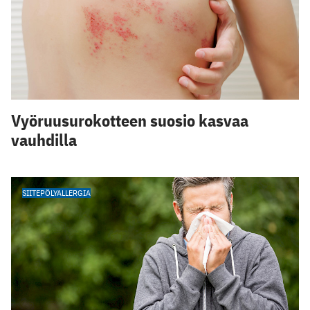
Vyöruusurokotteen suosio kasvaa
vauhdilla
SIITEPÖLYALLERGIA