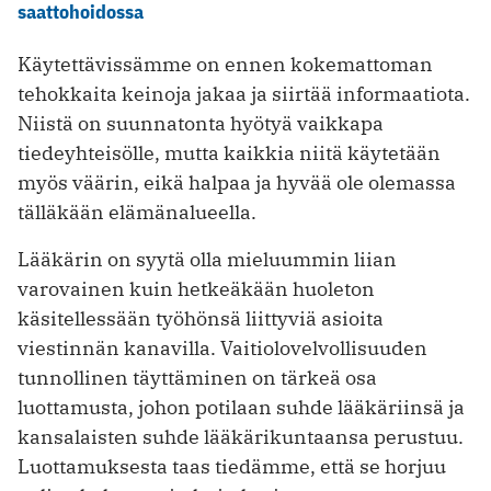
saattohoidossa
Käytettävissämme on ennen kokemattoman
tehokkaita keinoja jakaa ja siirtää informaatiota.
Niistä on suunnatonta hyötyä vaikkapa
tiedeyhteisölle, mutta kaikkia niitä käytetään
myös väärin, eikä halpaa ja hyvää ole olemassa
tälläkään elämänalueella.
Lääkärin on syytä olla mieluummin liian
varovainen kuin hetkeäkään huoleton
käsitellessään työhönsä liittyviä asioita
viestinnän kanavilla. Vaitiolovelvollisuuden
tunnollinen täyttäminen on tärkeä osa
luottamusta, johon potilaan suhde lääkäriinsä ja
kansalaisten suhde lääkärikuntaansa perustuu.
Luottamuksesta taas tiedämme, että se horjuu