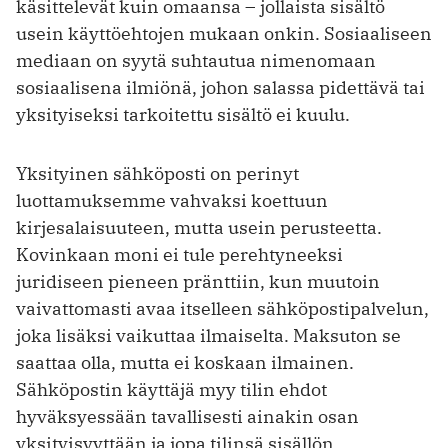
käsittelevät kuin omaansa – jollaista sisältö
usein käyttöehtojen mukaan onkin. Sosiaaliseen
mediaan on syytä suhtautua nimenomaan
sosiaalisena ilmiönä, johon salassa pidettävä tai
yksityiseksi tarkoitettu sisältö ei kuulu.
Yksityinen sähköposti on perinyt
luottamuksemme vahvaksi koettuun
kirjesalaisuuteen, mutta usein perusteetta.
Kovinkaan moni ei ­tule perehtyneeksi
juridiseen pieneen pränttiin, kun muutoin
vaivattomasti avaa itselleen sähköpostipalvelun,
joka lisäksi vaikuttaa ilmaiselta. Maksuton se
saattaa olla, mutta ei koskaan ilmainen.
Sähköpostin käyttäjä myy tilin ehdot
hyväksyessään tavallisesti ainakin osan
yksityisyyttään ja jopa tilinsä sisällön.