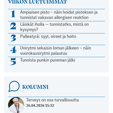
VIIKON LUETUIMMAT
1
Ampiaisen pisto – näin hoidat pistoksen ja
tunnistat vakavan allergisen reaktion
2
Läiskät iholla — tunnistatko, mistä on
kysymys?
3
Palleatyrä: syyt, oireet ja hoito
4
Unirytmi sekaisin loman jälkeen – näin
vuorokausirytmi palautuu
5
Tunnista punkin pureman jälki
KOLUMNI
Terveys on osa turvallisuutta
26.04.2026 15:32