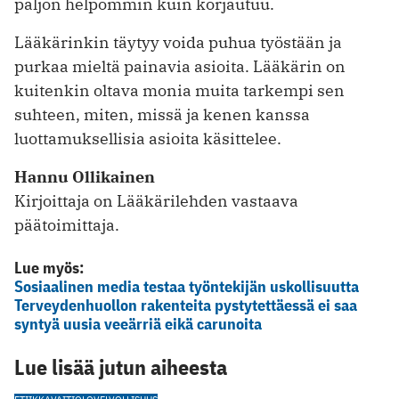
paljon helpommin kuin korjautuu.
Lääkärinkin täytyy voida puhua työstään ja
purkaa mieltä painavia asioita. Lääkärin on
kuitenkin oltava monia muita tarkempi sen
suhteen, miten, missä ja kenen kanssa
luottamuksellisia asioita käsittelee.
Hannu Ollikainen
Kirjoittaja on Lääkärilehden vastaava
päätoimittaja.
Lue myös:
Sosiaalinen media testaa työntekijän uskollisuutta
Terveydenhuollon rakenteita pystytettäessä ei saa
syntyä uusia veeärriä eikä carunoita
Lue lisää jutun aiheesta