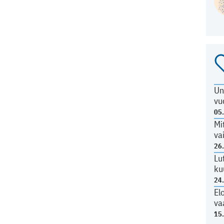
Un
vu
05
Mi
va
26
Lu
ku
24
El
va
15