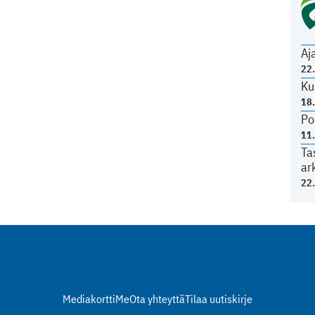
Aj
22
Ku
18
Po
11
Ta
ar
22
Mediakortti
Me
Ota yhteyttä
Tilaa uutiskirje