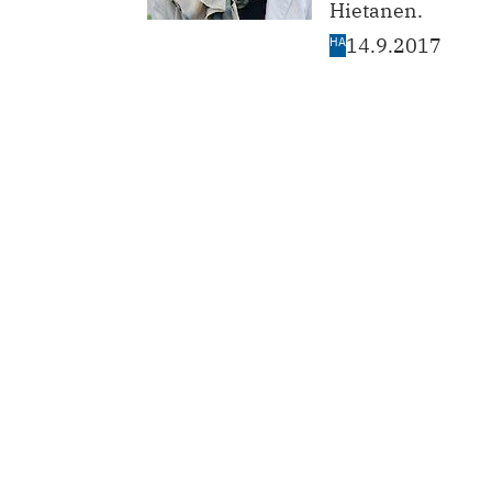
Hietanen.
HA
14.9.2017