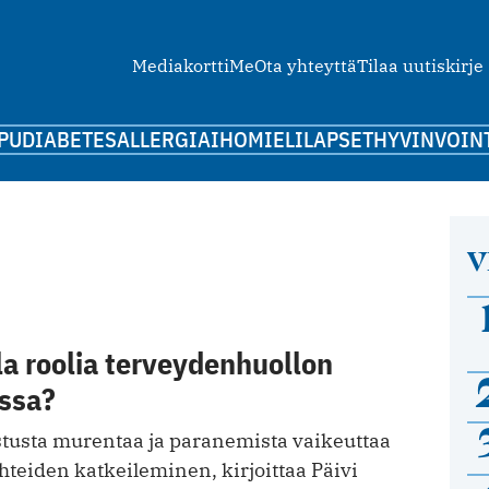
Mediakortti
Me
Ota yhteyttä
Tilaa uutiskirje
PU
DIABETES
ALLERGIA
IHO
MIELI
LAPSET
HYVINVOIN
V
la roolia terveydenhuollon
ssa?
stusta murentaa ja paranemista vaikeuttaa
hteiden katkeileminen, kirjoittaa Päivi