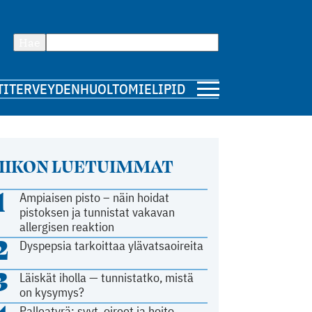
Hae
TI
TERVEYDENHUOLTO
MIELIPIDE
IIKON LUETUIMMAT
1
Ampiaisen pisto – näin hoidat
pistoksen ja tunnistat vakavan
allergisen reaktion
2
Dyspepsia tarkoittaa ylävatsaoireita
3
Läiskät iholla — tunnistatko, mistä
on kysymys?
Palleatyrä: syyt, oireet ja hoito