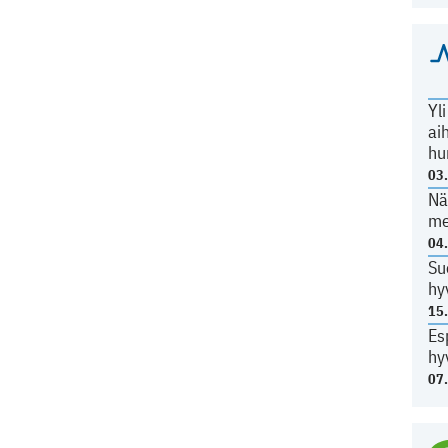
Yl
ai
hu
03
Nä
me
04
Su
hy
15
Es
hy
07