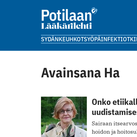
SYDÄN
KEUHKOT
SYÖPÄ
INFEKTIOT
KI
Avainsana Ha
Onko etiikal
uudistamise
Sairaan itsearvo
hoidon ja hoitosu