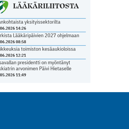
LÄÄKÄRILIITOSTA
ankohtaista yksityissektorilta
.06.2026 14:26
rkista Lääkäripäivien 2027 ohjelmaan
.06.2026 08:58
ikkeuksia toimiston kesäaukioloissa
.06.2026 12:21
savallan presidentti on myöntänyt
kkiatrin arvonimen Päivi Hietaselle
.05.2026 11:49