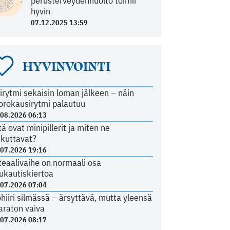
perusterveydenhuolto toimii
hyvin
07.12.2025 13:59
HYVINVOINTI
irytmi sekaisin loman jälkeen – näin
orokausirytmi palautuu
.08.2026 06:13
tä ovat minipillerit ja miten ne
ikuttavat?
.07.2026 19:16
teaalivaihe on normaali osa
ukautiskiertoa
.07.2026 07:04
ohiiri silmässä – ärsyttävä, mutta yleensä
araton vaiva
.07.2026 08:17