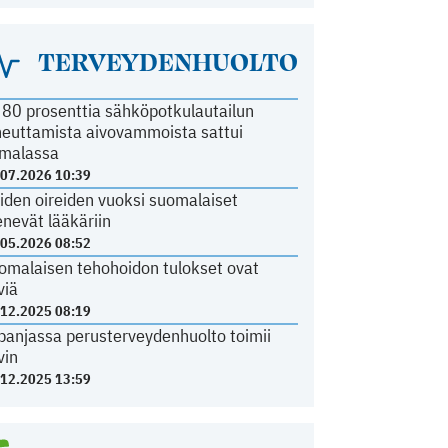
TERVEYDENHUOLTO
i 80 prosenttia sähköpotkulautailun
heuttamista aivovammoista sattui
malassa
.07.2026 10:39
iden oireiden vuoksi suomalaiset
nevät lääkäriin
.05.2026 08:52
omalaisen tehohoidon tulokset ovat
viä
.12.2025 08:19
panjassa perusterveydenhuolto toimii
vin
.12.2025 13:59