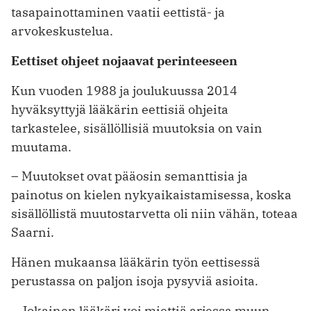
tasapainottaminen vaatii eettistä- ja
arvokeskustelua.
Eettiset ohjeet nojaavat perinteeseen
Kun vuoden 1988 ja joulukuussa 2014
hyväksyttyjä lääkärin eettisiä ohjeita
tarkastelee, sisällöllisiä muutoksia on vain
muutama.
– Muutokset ovat pääosin semanttisia ja
painotus on kielen nykyaikaistamisessa, koska
sisällöllistä muutostarvetta oli niin vähän, toteaa
Saarni.
Hänen mukaansa lääkärin työn eettisessä
perustassa on paljon isoja pysyviä asioita.
– Jokainen lääkäri voi miettiä arjessa muun