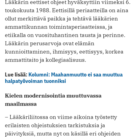
Lääkärin eettiset ohjeet hyväksyttiin viimeksi 6.
toukokuuta 1988. Eettisillä periaatteilla on aina
ollut merkittävä paikka ja tehtävä lääkärien
ammattikunnan toimintaperiaatteissa, ja
etiikalla on vuosituhantinen tausta ja perinne.
Lääkärin perusarvoja ovat elämän
kunnioittaminen, ihmisyys, eettisyys, korkea
ammatti­taito ja kollegiaalisuus.
Lue lisää:
Kolumni: Maahanmuutto ei saa muuttua
halpatyövoiman tuonniksi
Kielen modernisointia muuttuvassa
maailmassa
– Lääkäriliitossa on viime aikoina työstetty
erilaisten ohjeistuksien tarkistuksia ja
päivityksiä, mutta nyt on käsillä eri ohjeiden