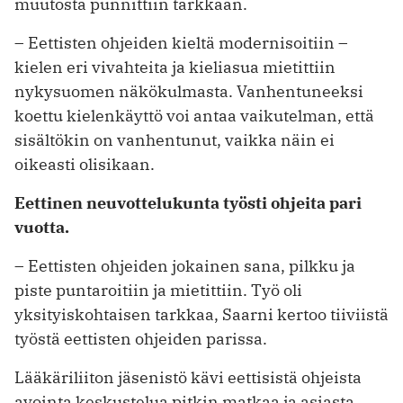
muutosta punnittiin tarkkaan.
– Eettisten ohjeiden kieltä modernisoitiin –
kielen eri vivahteita ja kieliasua mietittiin
nykysuomen näkökulmasta. Vanhentuneeksi
koettu kielenkäyttö voi antaa vaikutelman, että
sisältökin on vanhentunut, vaikka näin ei
oikeasti olisikaan.
Eettinen neuvottelukunta työsti ohjeita pari
vuotta.
– Eettisten ohjeiden jokainen sana, pilkku ja
piste puntaroitiin ja mietittiin. Työ oli
yksityiskohtaisen tarkkaa, Saarni kertoo tiiviistä
työstä eettisten ohjeiden parissa.
Lääkäriliiton jäsenistö kävi eettisistä ohjeista
avointa keskustelua pitkin matkaa ja asiasta