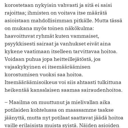
korostetaan nykyisin vahvasti ja sitä ei saisi
rajoittaa; ihmisten on voitava ­itse määrätä
asioistaan mahdollisimman pitkälle. Mutta tässä
on mukana myös toinen näkökulma:
haavoittuvat ryhmät kuten vammaiset,
psyykkisesti sairaat ja vanhukset eivät aina
kykene vaatimaan itselleen tarvittavaa hoitoa.
Voidaan puhua jopa heitteillejätöstä, jos
vajaakykyinen ei itsemääräämisen
korostumisen vuoksi saa hoitoa.
Itsemääräämisoikeus voi siis ahtaasti tulkittuna
heikentää kansalaisen saamaa sairaudenhoitoa.
– Maailma on muuttunut ja mielivallan aika
potilaiden kohtelussa on maassamme taakse
jäänyttä, mutta nyt potilaat saattavat jäädä hoitoa
vaille erilaisista muista syistä. Näiden asioiden