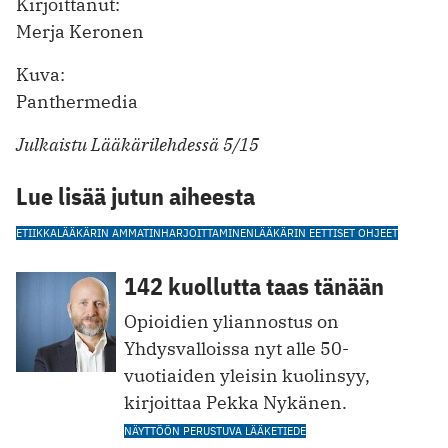
Kirjoittanut:
Merja Keronen
Kuva:
Panthermedia
Julkaistu Lääkärilehdessä 5/15
Lue lisää jutun aiheesta
ETIIKKA
LÄÄKÄRIN AMMATINHARJOITTAMINEN
LÄÄKÄRIN EETTISET OHJEET
142 kuollutta taas tänään
Opioidien yliannostus on
Yhdysvalloissa nyt alle 50-
vuotiaiden yleisin kuolinsyy,
kirjoittaa Pekka Nykänen.
NÄYTTÖÖN PERUSTUVA LÄÄKETIEDE