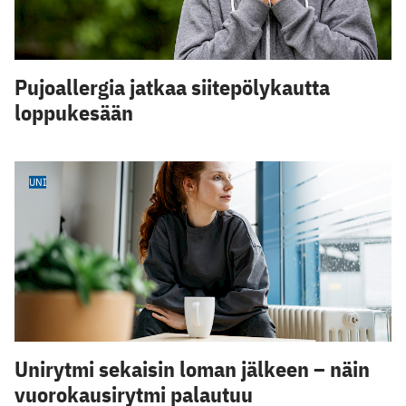
Pujoallergia jatkaa siitepölykautta
loppukesään
UNI
Unirytmi sekaisin loman jälkeen – näin
vuorokausirytmi palautuu