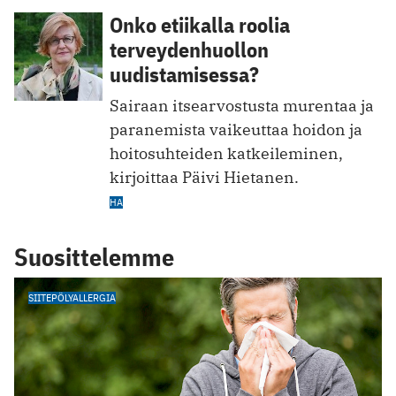
Onko etiikalla roolia
terveydenhuollon
uudistamisessa?
Sairaan itsearvostusta murentaa ja
paranemista vaikeuttaa hoidon ja
hoitosuhteiden katkeileminen,
kirjoittaa Päivi Hietanen.
HA
Suosittelemme
SIITEPÖLYALLERGIA