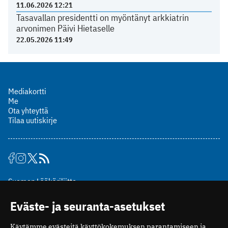
11.06.2026 12:21
Tasavallan presidentti on myöntänyt arkkiatrin
arvonimen Päivi Hietaselle
22.05.2026 11:49
Mediakortti
Me
Ota yhteyttä
Tilaa uutiskirje
Suomen Lääkäriliitto
Mäkelänkatu 2, PL 49
Eväste- ja seuranta-asetukset
00510 Helsinki
puh. (09) 393 091
Käytämme evästeitä käyttökokemuksen parantamiseen ja
toimitus@potilaanlaakarilehti.fi