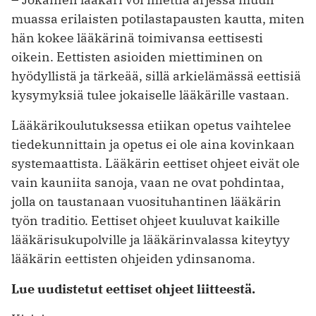
muassa erilaisten potilastapausten kautta, miten
hän kokee lääkärinä toimivansa eettisesti
oikein. Eettisten asioiden miettiminen on
hyödyllistä ja tärkeää, sillä arkielämässä eettisiä
kysymyksiä tulee jokaiselle lääkärille vastaan.
Lääkärikoulutuksessa etiikan opetus vaihtelee
tiedekunnittain ja opetus ei ole aina kovinkaan
systemaattista. Lääkärin eettiset ohjeet eivät ole
vain kauniita sanoja, vaan ne ovat pohdintaa,
jolla on taustanaan vuosituhantinen lääkärin
työn traditio. Eettiset ohjeet kuuluvat kaikille
lääkärisukupolville ja lääkärinvalassa kiteytyy
lääkärin eettisten ohjeiden ydinsanoma.
Lue uudistetut eettiset ohjeet liitteestä.