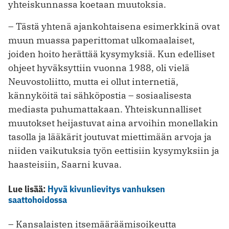
yhteiskunnassa koetaan muutoksia.
– Tästä yhtenä ajankohtaisena esimerkkinä ovat
muun muassa paperittomat ulkomaalaiset,
joiden hoito herättää kysymyksiä. Kun edelliset
ohjeet hyväksyttiin vuonna 1988, oli vielä
Neuvostoliitto, mutta ei ollut internetiä,
kännyköitä tai sähköpostia – sosiaalisesta
mediasta puhumattakaan. Yhteiskunnalliset
muutokset heijastuvat aina arvoihin monellakin
tasolla ja lääkärit joutuvat miettimään arvoja ja
niiden vaikutuksia työn eettisiin kysymyksiin ja
haasteisiin, Saarni kuvaa.
Lue lisää:
Hyvä kivunlievitys vanhuksen
saattohoidossa
– Kansalaisten itsemääräämisoikeutta