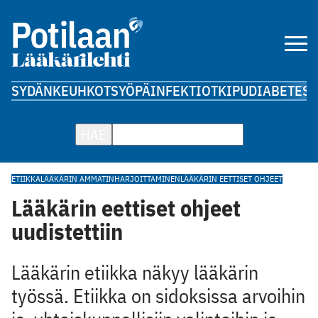
SYDÄN
KEUHKOT
SYÖPÄ
INFEKTIOT
KIPU
DIABETES
A
HAE
ETIIKKA
LÄÄKÄRIN AMMATINHARJOITTAMINEN
LÄÄKÄRIN EETTISET OHJEET
Lääkärin eettiset ohjeet
uudistettiin
Lääkärin etiikka näkyy lääkärin
työssä. Etiikka on sidoksissa arvoihin