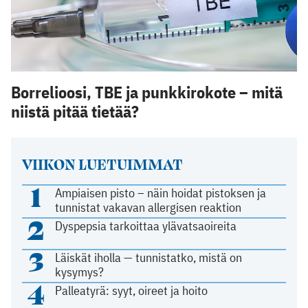
Borrelioosi, TBE ja punkkirokote – mitä
niistä pitää tietää?
VIIKON LUETUIMMAT
1
Ampiaisen pisto – näin hoidat pistoksen ja
tunnistat vakavan allergisen reaktion
2
Dyspepsia tarkoittaa ylävatsaoireita
3
Läiskät iholla — tunnistatko, mistä on
kysymys?
4
Palleatyrä: syyt, oireet ja hoito