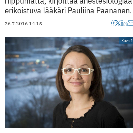
riippumatta, kirjoittaa anes­te­sio­logia
eri­kois­tuva lää­käri Pauliina Paananen.
26.7.2016 14.15
Kuva 1