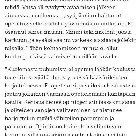
tehdä. Vatsa oli tyydytty avaamisen jälkeen
ainoastaan sulkemaan; syöpä oli roihahtanut
operatiiviselle hoidolle ylivoimaisiin mittoihin. En
osannut sanoa mitään. Minun teki mieleni juosta
karkuun, ja sysätä vastuu vaikeasta asiasta jolleki
toiselle. Tähän kohtaamiseen minua ei ollut
koulunpenkissä valmistettu millään tavalla.
”Kuolemasta puhumista ei opeteta lääkärikoulussa
todettiin keväällä ilmestyneessä Lääkärilehden
kirjoituksessa. Ei opeteta ei, ja vaikean keskustel
joutuu jokainen varmasti opettelemaan kantapään
kautta. Kertaus lienee opintojen äiti tässäkin asias
ja oikeiden sanojen valitseminen onnistunee
harjoittelun myötä vähitellen paremmin ja
paremmin. Opintie on kuitenkin valitettavan
kivinen, sillä raskaisiin asioihin kukaan ei totu,