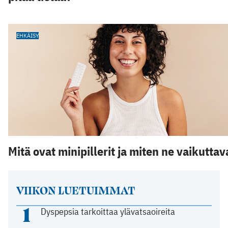
EHKÄISY
Mitä ovat minipillerit ja miten ne vaikuttav
VIIKON LUETUIMMAT
1
Dyspepsia tarkoittaa ylävatsaoireita