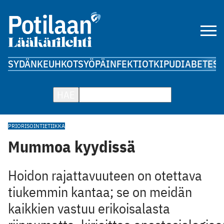
SYDÄN
KEUHKOT
SYÖPÄ
INFEKTIOT
KIPU
DIABETES
A
HAE
PRIORISOINTI
ETIIKKA
Mummoa kyydissä
Hoidon rajattavuuteen on otettava
tiukemmin kantaa; se on meidän
kaikkien vastuu erikoisalasta