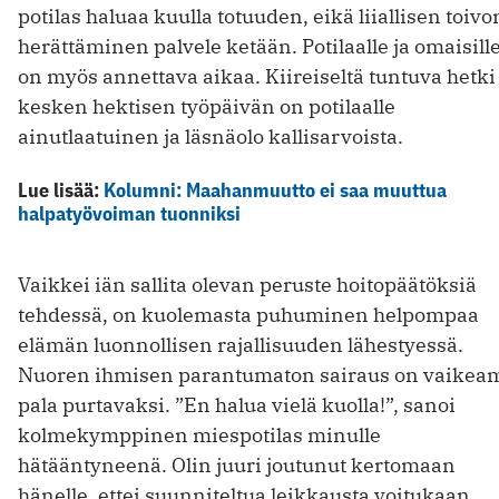
potilas haluaa kuulla totuuden, eikä liiallisen toivo
herättäminen palvele ketään. Potilaalle ja omaisill
on myös annettava aikaa. Kiireiseltä tuntuva hetki
kesken hektisen työpäivän on potilaalle
ainutlaatuinen ja läsnäolo kallisarvoista.
Lue lisää:
Kolumni: Maahanmuutto ei saa muuttua
halpatyövoiman tuonniksi
Vaikkei iän sallita olevan peruste hoitopäätöksiä
tehdessä, on kuolemasta puhuminen helpompaa
elämän luonnollisen rajallisuuden lähestyessä.
Nuoren ihmisen parantumaton sairaus on vaikea
pala purtavaksi. ”En halua vielä kuolla!”, sanoi
kolmekymppinen miespotilas minulle
hätääntyneenä. Olin juuri joutunut kertomaan
hänelle, ettei suunniteltua leikkausta voitukaan