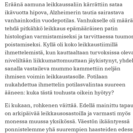
Eräänä aamuna leikkaussaliin kärrättiin sataa
ikävuotta hipova, Alzheimerin tautia sairastava
vanhainkodin vuodepotilas. Vanhukselle oli määrä
tehdä pitkähkö leikkaus epämääräisen patin
histologian varmistamiseksi ja tarvittaessa tuumo
poistamiseksi. Kyllä oli koko leikkaustiimillä
ihmettelemistä, kun kauttaaltaan turvoksissa olev
niveliltään liikkumattomuuttaan jäykistynyt, yhdel
sanalla vastaileva mummo kammettiin neljän
ihmisen voimin leikkaustasolle. Potilaan
nukahdettua ihmettelin potilasvalintaa suureen
ääneen: kuka tästä touhusta oikein hyötyy?
Ei kukaan, rohkenen väittää. Edellä mainittu tapa
on arkipäivää leikkausosastoilla ja varmasti myös
monessa muussa yksikössä. Väestön ikääntyessä
ponnistelemme yhä suurempien haasteiden edess