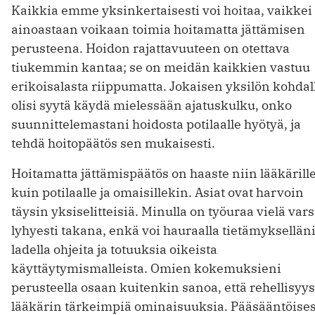
Kaikkia emme yksinkertaisesti voi hoitaa, vaikkei
ainoastaan voikaan toimia hoitamatta jättämisen
perusteena. Hoidon rajattavuuteen on otettava
tiukemmin kantaa; se on meidän kaikkien vastuu
erikoisalasta riippumatta. Jokaisen yksilön kohdal
olisi syytä käydä mielessään ajatuskulku, onko
suunnittelemastani hoidosta potilaalle hyötyä, ja
tehdä hoitopäätös sen mukaisesti.
Hoitamatta jättämispäätös on haaste niin lääkärill
kuin potilaalle ja omaisillekin. Asiat ovat harvoin
täysin yksiselitteisiä. Minulla on työuraa vielä var
lyhyesti takana, enkä voi hauraalla tietämyksellän
ladella ohjeita ja totuuksia oikeista
käyttäytymismalleista. Omien kokemuksieni
perusteella osaan kuitenkin sanoa, että rehellisyy
lääkärin tärkeimpiä ominaisuuksia. Pääsääntöises