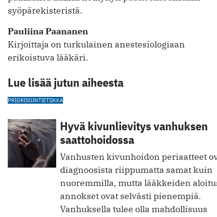
syöpärekisteristä.
Pauliina Paananen
Kirjoittaja on turkulainen anestesiologiaan
erikoistuva lääkäri.
Lue lisää jutun aiheesta
PRIORISOINTI
ETIIKKA
Hyvä kivunlievitys vanhuksen
saattohoidossa
Vanhusten kivunhoidon periaatteet o
diagnoosista riippumatta samat kuin
nuoremmilla, mutta lääkkeiden aloitu
annokset ovat selvästi pienempiä.
Vanhuksella tulee olla mahdollisuus