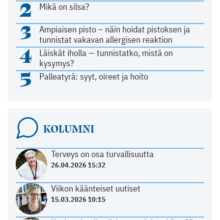
2
Mikä on silsa?
3
Ampiaisen pisto – näin hoidat pistoksen ja
tunnistat vakavan allergisen reaktion
4
Läiskät iholla — tunnistatko, mistä on
kysymys?
5
Palleatyrä: syyt, oireet ja hoito
KOLUMNI
Terveys on osa turvallisuutta
26.04.2026 15:32
Viikon käänteiset uutiset
15.03.2026 10:15