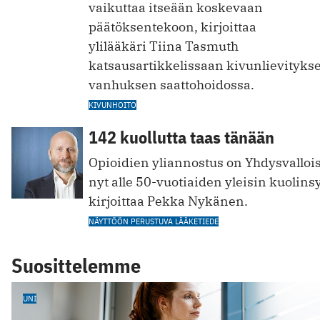
vaikuttaa itseään koskevaan
päätöksentekoon, kirjoittaa
ylilääkäri Tiina Tasmuth
katsausartikkelissaan kivunlievityks
vanhuksen saattohoidossa.
KIVUNHOITO
142 kuollutta taas tänään
Opioidien yliannostus on Yhdysvalloi
nyt alle 50-vuotiaiden yleisin kuolins
kirjoittaa Pekka Nykänen.
NÄYTTÖÖN PERUSTUVA LÄÄKETIEDE
Suosittelemme
UNI