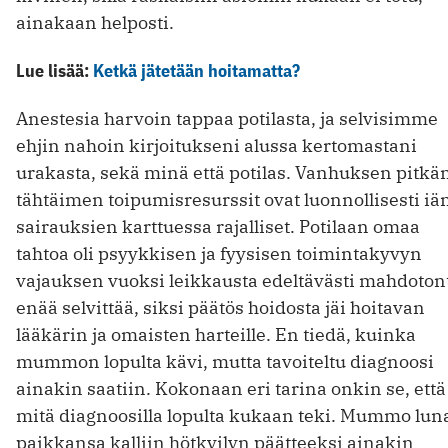
ainakaan helposti.
Lue lisää:
Ketkä jätetään hoitamatta?
Anestesia harvoin tappaa potilasta, ja selvisimme
ehjin nahoin kirjoitukseni alussa kertomastani
urakasta, sekä minä että potilas. Vanhuksen pitkä
tähtäimen toipumisresurssit ovat luonnollisesti iän
sairauksien karttuessa rajalliset. Potilaan omaa
tahtoa oli psyykkisen ja fyysisen toimintakyvyn
vajauksen vuoksi leikkausta edeltävästi mahdoton
enää selvittää, siksi päätös hoidosta jäi hoitavan
lääkärin ja omaisten harteille. En tiedä, kuinka
mummon lopulta kävi, mutta tavoiteltu diagnoosi
ainakin saatiin. Kokonaan eri tarina onkin se, että
mitä diagnoosilla lopulta kukaan teki. Mummo luna
paikkansa kalliin hötkyilyn päätteeksi ainakin