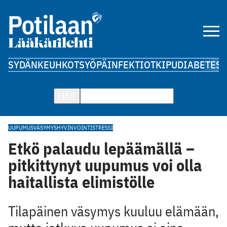
SYDÄN
KEUHKOT
SYÖPÄ
INFEKTIOT
KIPU
DIABETES
A
HAE
UUPUMUS
VÄSYMYS
HYVINVOINTI
STRESSI
Etkö palaudu lepäämällä –
pitkittynyt uupumus voi olla
haitallista elimistölle
Tilapäinen väsymys kuuluu elämään,