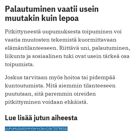
Palautuminen vaatii usein
muutakin kuin lepoa
Pitkittyneestä uupumuksesta toipuminen voi
vaatia muutosten tekemistä kuormittavaan
elämäntilanteeseen. Riittävä uni, palautuminen,
liikunta ja sosiaalinen tuki ovat usein tärkeä osa
toipumista.
Joskus tarvitaan myös hoitoa tai pidempää
kuntoutumista. Mitä aiemmin tilanteeseen
puututaan, sitä paremmin oireiden
pitkittyminen voidaan ehkäistä.
Lue lisää jutun aiheesta
UUPUMUS
VÄSYMYS
HYVINVOINTI
STRESSI