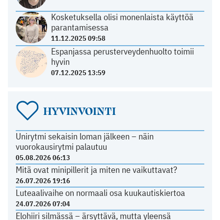
Kosketuksella olisi monenlaista käyttöä
parantamisessa
11.12.2025 09:58
Espanjassa perusterveydenhuolto toimii
hyvin
07.12.2025 13:59
HYVINVOINTI
Unirytmi sekaisin loman jälkeen – näin
vuorokausirytmi palautuu
05.08.2026 06:13
Mitä ovat minipillerit ja miten ne vaikuttavat?
26.07.2026 19:16
Luteaalivaihe on normaali osa kuukautiskiertoa
24.07.2026 07:04
Elohiiri silmässä – ärsyttävä, mutta yleensä