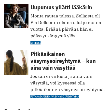
Uupumus yllätti lääkärin
Monta rautaa tulessa. Sellaista oli
Pia Dellsonin elämä ollut jo monta
vuotta. Eräänä päivänä hän ei
päässyt sängystä ylös.
STRESSI
Pitkäaikainen
väsymysoireyhtymä – kun
aina vain väsyttää
Jos uni ei virkistä ja aina vain
väsyttää, voi kyseessä olla
pitkäaikainen väsymysoireyhtymä.
PITKÄAIKAINEN VÄSYMYSOIREYHTYMÄ