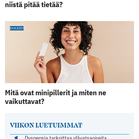
niistä pitää tietää?
EHKÄISY
Mitä ovat minipillerit ja miten ne
vaikuttavat?
VIIKON LUETUIMMAT
Dyspepsia tarkoittaa ylävatsaoireita