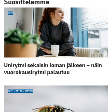
Suosittelemme
UNI
Unirytmi sekaisin loman jälkeen – näin
vuorokausirytmi palautuu
HYÖNTEISEN PISTO