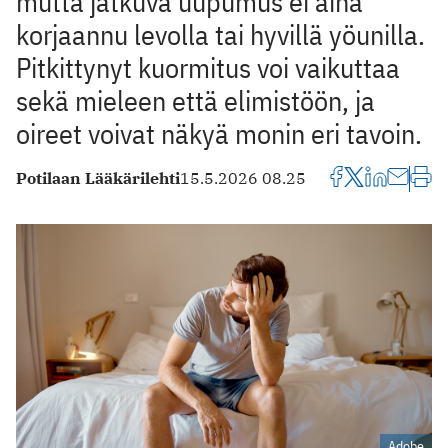
mutta jatkuva uupumus ei aina
korjaannu levolla tai hyvillä yöunilla.
Pitkittynyt kuormitus voi vaikuttaa
sekä mieleen että elimistöön, ja
oireet voivat näkyä monin eri tavoin.
Potilaan Lääkärilehti
15.5.2026 08.25
Adobe