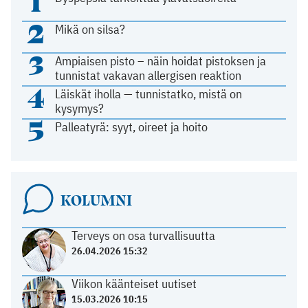
1
2
Mikä on silsa?
3
Ampiaisen pisto – näin hoidat pistoksen ja
tunnistat vakavan allergisen reaktion
4
Läiskät iholla — tunnistatko, mistä on
kysymys?
5
Palleatyrä: syyt, oireet ja hoito
KOLUMNI
Terveys on osa turvallisuutta
26.04.2026 15:32
Viikon käänteiset uutiset
15.03.2026 10:15