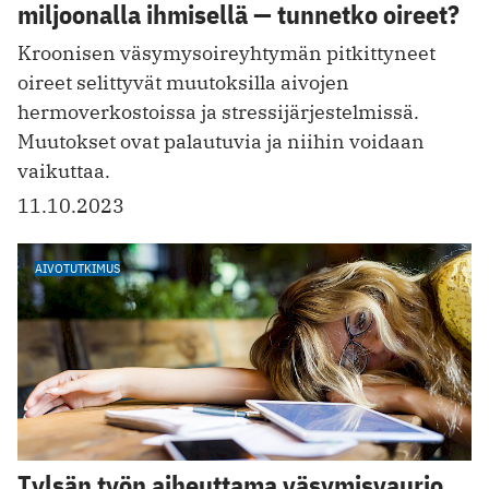
miljoonalla ihmisellä — tunnetko oireet?
Kroonisen väsymysoireyhtymän pitkittyneet
oireet selittyvät muutoksilla aivojen
hermoverkostoissa ja stressijärjestelmissä.
Muutokset ovat palautuvia ja niihin voidaan
vaikuttaa.
11.10.2023
AIVOTUTKIMUS
Tylsän työn aiheuttama väsymisvaurio