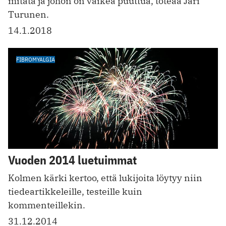
mitata ja johon on vaikea puuttua, toteaa Jari
Turunen.
14.1.2018
FIBROMYALGIA
Vuoden 2014 luetuimmat
Kolmen kärki kertoo, että lukijoita löytyy niin
tiedeartikkeleille, testeille kuin
kommenteillekin.
31.12.2014