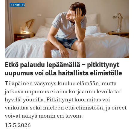
UUPUMUS
Etkö palaudu lepäämällä – pitkittynyt
uupumus voi olla haitallista elimistölle
Tilapäinen väsymys kuuluu elämään, mutta
jatkuva uupumus ei aina korjaannu levolla tai
hyvillä yöunilla. Pitkittynyt kuormitus voi
vaikuttaa sekä mieleen että elimistöön, ja oireet
voivat näkyä monin eri tavoin.
15.5.2026