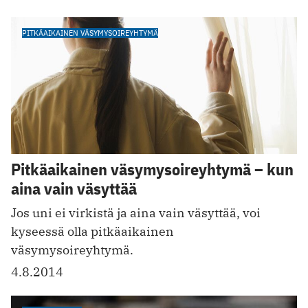
PITKÄAIKAINEN VÄSYMYSOIREYHTYMÄ
Pitkäaikainen väsymysoireyhtymä – kun
aina vain väsyttää
Jos uni ei virkistä ja aina vain väsyttää, voi
kyseessä olla pitkäaikainen
väsymysoireyhtymä.
4.8.2014