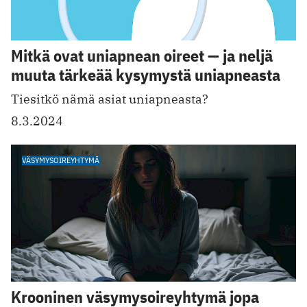
Mitkä ovat uniapnean oireet — ja neljä
muuta tärkeää kysymystä uniapneasta
Tiesitkö nämä asiat uniapneasta?
8.3.2024
VÄSYMYSOIREYHTYMÄ
Krooninen väsymysoireyhtymä jopa