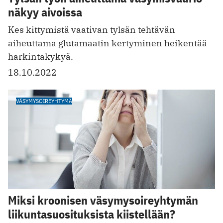
näkyy aivoissa
Kes kittymistä vaativan tylsän tehtävän
aiheuttama glutamaatin kertyminen heikentää
harkintakykyä.
18.10.2022
VÄSYMYSOIREYHTYMÄ
Miksi kroonisen väsymysoireyhtymän
liikuntasuosituksista kiistellään?