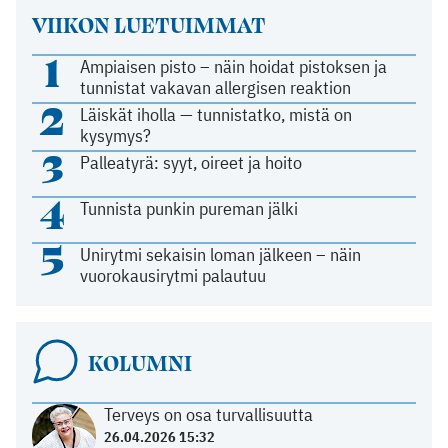
VIIKON LUETUIMMAT
1
Ampiaisen pisto – näin hoidat pistoksen ja
tunnistat vakavan allergisen reaktion
2
Läiskät iholla — tunnistatko, mistä on
kysymys?
3
Palleatyrä: syyt, oireet ja hoito
4
Tunnista punkin pureman jälki
5
Unirytmi sekaisin loman jälkeen – näin
vuorokausirytmi palautuu
KOLUMNI
Terveys on osa turvallisuutta
26.04.2026 15:32