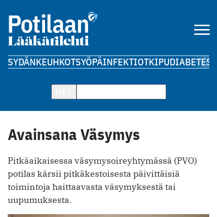
SYDÄN
KEUHKOT
SYÖPÄ
INFEKTIOT
KIPU
DIABETES
A
HAE
Avainsana Väsymys
Pitkäaikaisessa väsymysoireyhtymässä (PVO)
potilas kärsii pitkäkestoisesta päivittäisiä
toimintoja haittaavasta väsymyksestä tai
uupumuksesta.