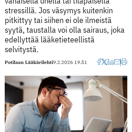
vähäisellä unella tai tilapäisellä
stressillä. Jos väsymys kuitenkin
pitkittyy tai siihen ei ole ilmeistä
syytä, taustalla voi olla sairaus, joka
edellyttää lääketieteellistä
selvitystä.
Potilaan Lääkärilehti
9.2.2026 19.51