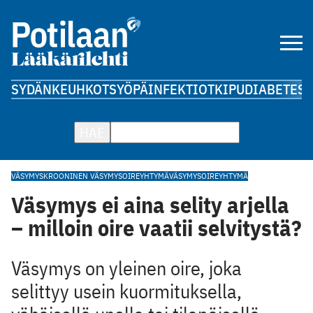
SYDÄN
KEUHKOT
SYÖPÄ
INFEKTIOT
KIPU
DIABETES
A
HAE
VÄSYMYS
KROONINEN VÄSYMYSOIREYHTYMÄ
VÄSYMYSOIREYHTYMÄ
Väsymys ei aina selity arjella
– milloin oire vaatii selvitystä?
Väsymys on yleinen oire, joka
selittyy usein kuormituksella,