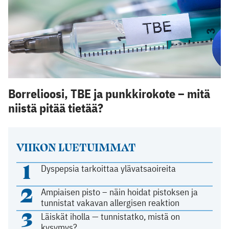
Borrelioosi, TBE ja punkkirokote – mitä
niistä pitää tietää?
VIIKON LUETUIMMAT
1
Dyspepsia tarkoittaa ylävatsaoireita
2
Ampiaisen pisto – näin hoidat pistoksen ja
tunnistat vakavan allergisen reaktion
3
Läiskät iholla — tunnistatko, mistä on
kysymys?