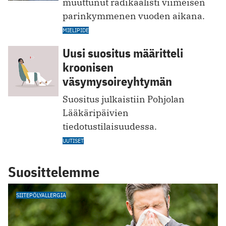
muuttunut radikaalisti viimeisen
parinkymmenen vuoden aikana.
MIELIPIDE
Uusi suositus määritteli
kroonisen
väsymysoireyhtymän
Suositus julkaistiin Pohjolan
Lääkäripäivien
tiedotustilaisuudessa.
UUTISET
Suosittelemme
SIITEPÖLYALLERGIA