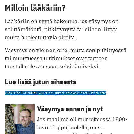
Milloin lääkäriin?
Lääkäriin on syytä hakeutua, jos väsymys on
selittämätöntä, pitkittynyttä tai siihen liittyy
muita huolestuttavia oireita.
Väsymys on yleinen oire, mutta sen pitkittyessä
tai muuttuessa tutkimukset ovat tarpeen
taustalla olevan syyn selvittämiseksi.
Lue lisää jutun aiheesta
VÄSYMYS
KROONINEN VÄSYMYSOIREYHTYMÄ
VÄSYMYSOIREYHTYMÄ
Väsymys ennen ja nyt
Jos maailma oli murroksessa 1800-
luvun loppupuolella, on se