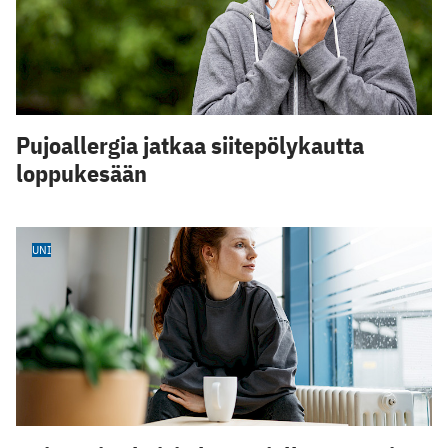
Pujoallergia jatkaa siitepölykautta
loppukesään
UNI