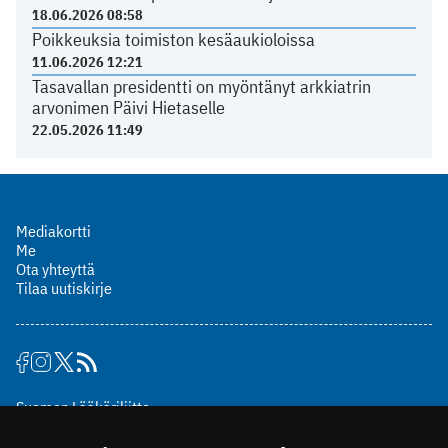
18.06.2026 08:58
Poikkeuksia toimiston kesäaukioloissa
11.06.2026 12:21
Tasavallan presidentti on myöntänyt arkkiatrin
arvonimen Päivi Hietaselle
22.05.2026 11:49
Mediakortti
Me
Ota yhteyttä
Tilaa uutiskirje
Suomen Lääkäriliitto
Mäkelänkatu 2, PL 49