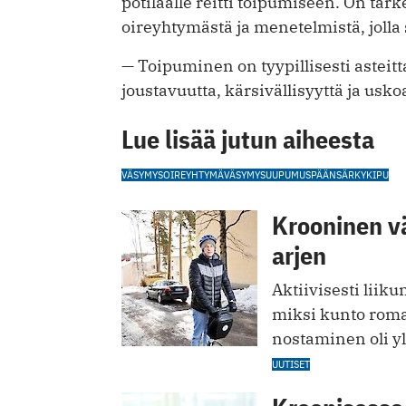
potilaalle reitti toipumiseen. On tärk
oireyhtymästä ja menetelmistä, jolla 
— Toipuminen on tyypillisesti asteitt
joustavuutta, kärsivällisyyttä ja usko
Lue lisää jutun aiheesta
VÄSYMYSOIREYHTYMÄ
VÄSYMYS
UUPUMUS
PÄÄNSÄRKY
KIPU
Krooninen v
arjen
Aktiivisesti liik
miksi kunto romah
nostaminen oli yl
UUTISET