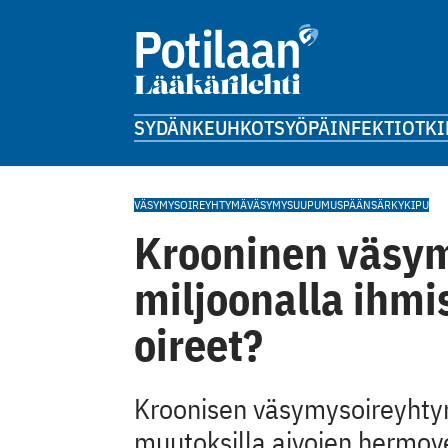
SYDÄN
KEUHKOT
SYÖPÄ
INFEKTIOT
KI
VÄSYMYSOIREYHTYMÄ
VÄSYMYS
UUPUMUS
PÄÄNSÄRKY
KIPU
Krooninen väsy
miljoonalla ihmi
oireet?
Kroonisen väsymysoireyhtymä
muutoksilla aivojen hermove