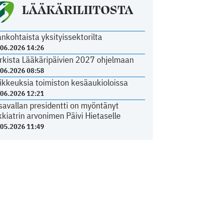
LÄÄKÄRILIITOSTA
ankohtaista yksityissektorilta
.06.2026 14:26
rkista Lääkäripäivien 2027 ohjelmaan
.06.2026 08:58
ikkeuksia toimiston kesäaukioloissa
.06.2026 12:21
savallan presidentti on myöntänyt
kkiatrin arvonimen Päivi Hietaselle
.05.2026 11:49