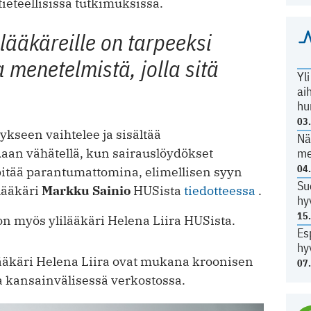
tieteellisissä tutkimuksissa.
lääkäreille on tarpeeksi
 menetelmistä, jolla sitä
Yl
ai
hu
03
seen vaihtelee ja sisältää
Nä
me
idaan vähätellä, kun sairauslöydökset
04
a pitää parantumattomina, elimellisen syyn
Su
lääkäri
Markku Sainio
HUSista
tiedotteessa
.
hy
15
n myös ylilääkäri Helena Liira HUSista.
Es
hy
lääkäri Helena Liira ovat mukana kroonisen
07
kansainvälisessä verkostossa.