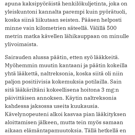
apuna kaksipyöräistä henkilökuljetinta, joka on
yleiskuntoni kannalta parempi kuin pyörätuoli,
koska siinä liikutaan seisten. Pääsen helposti
minne vain kilometrien säteellä. Välillä 500
metrin matka kävellen lähikauppaan on minulle
ylivoimaista.
Sairauden alussa päätin, etten syö lääkkeitä.
Myöhemmin muutin kantaani ja päätin kokeilla
yhtä lääkettä, nal­treksonia, koska siitä oli niin
paljon positiivisia kokemuksia potilailla. Sain
sitä lääkäriltäni kokeellisena hoitona 3 mg:n
päivittäisen annoksen. Käytin naltreksonia
kahdessa jaksossa useita kuukausia.
Kävelynopeuteni alkoi kasvaa pian lääkityksen
aloittamisen jälkeen, mutta tein myös samaan
aikaan elämäntapamuutoksia. Tällä hetkellä en