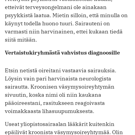
etteivät terveysongelmani ole ainakaan
psyykkistä laatua. Mietin silloin, että minulla on
käynyt todella huono tuuri. Sairauteni on
varmasti niin harvinainen, ettei kukaan tiedä
siitä mitään.
Vertaistukiryhmästä vahvistus diagnoosille
Etsin netistä oireitani vastaavia sai­rauksia.
Löysin vain pari harvinaista neurologista
sairautta. Kroonisen väsymysoireyhtymän
sivuutin, koska nimi oli niin kaukana
pääoireestani, rasitukseen reagoivasta
voimakkaasta lihas­uupumuksesta.
Useat yliopistosairaalan lääkärit kuitenkin
epäilivät kroonista väsymys­oireyhtymää. Olin