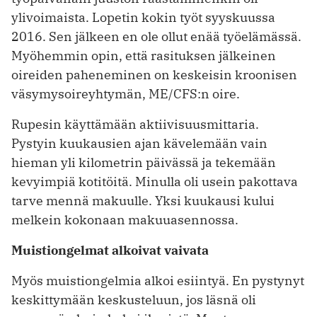
ylivoimaista. Lopetin kokin työt syyskuussa
2016. Sen jälkeen en ole ollut enää työelämässä.
Myöhemmin opin, että rasituksen jälkeinen
oireiden paheneminen on keskeisin kroonisen
väsymysoireyhtymän, ME/CFS:n oire.
Rupesin käyttämään aktiivisuusmit­taria.
Pystyin kuukausien ajan kävelemään vain
hieman yli kilometrin päivässä ja tekemään
kevyimpiä kotitöitä. Minulla oli usein pakottava
tarve mennä makuulle. Yksi kuukausi kului
melkein kokonaan makuuasennossa.
Muistiongelmat alkoivat vaivata
Myös muistiongelmia alkoi esiintyä. En pystynyt
keskittymään keskusteluun, jos läsnä oli