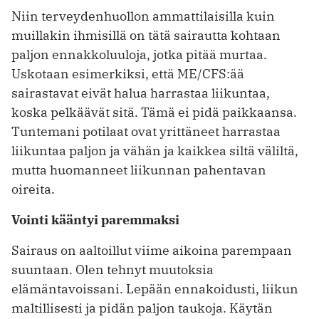
Niin terveydenhuollon ammattilaisilla kuin
muillakin ihmisillä on tätä sairautta kohtaan
paljon ennakkoluuloja, jotka pitää murtaa.
Uskotaan esimerkiksi, että ME/CFS:ää
sairastavat eivät halua harrastaa liikuntaa,
koska pelkäävät sitä. Tämä ei pidä paikkaansa.
Tuntemani potilaat ovat yrittäneet harrastaa
liikuntaa paljon ja vähän ja kaikkea siltä väliltä,
mutta huomanneet liikunnan pahentavan
oireita.
Vointi kääntyi paremmaksi
Sairaus on aaltoillut viime aikoina parempaan
suuntaan. Olen tehnyt muutoksia
elämäntavoissani. Lepään ennakoidusti, liikun
maltillisesti ja pidän paljon taukoja. Käytän