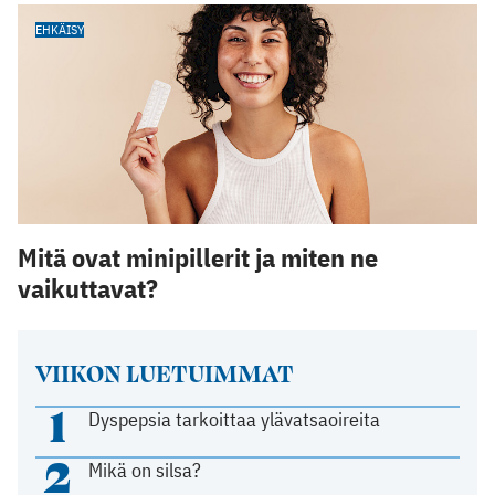
EHKÄISY
Mitä ovat minipillerit ja miten ne
vaikuttavat?
VIIKON LUETUIMMAT
1
Dyspepsia tarkoittaa ylävatsaoireita
2
Mikä on silsa?