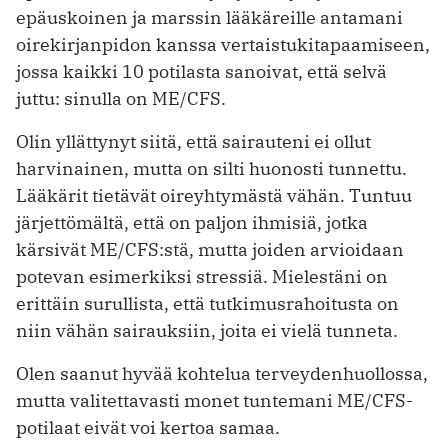
epäuskoinen ja marssin lääkäreille antamani
oirekirjanpidon kanssa vertaistukitapaamiseen,
jossa kaikki 10 potilasta sanoivat, että selvä
juttu: sinulla on ME/CFS.
Olin yllättynyt siitä, että sairauteni ei ollut
harvinainen, mutta on silti huonosti tunnettu.
Lääkärit tietävät oireyhtymästä vähän. Tuntuu
järjettömältä, ­että on paljon ihmisiä, jotka
kärsivät ME/CFS:stä, mutta joiden arvioidaan
potevan esimerkiksi stressiä. Mielestäni on
erittäin surullista, että tutkimusrahoitusta on
niin vähän sairauksiin, joita ei vielä tunneta.
Olen saanut hyvää kohtelua terveydenhuollossa,
mutta valitettavasti monet tuntemani ME/CFS-
potilaat eivät voi kertoa samaa.