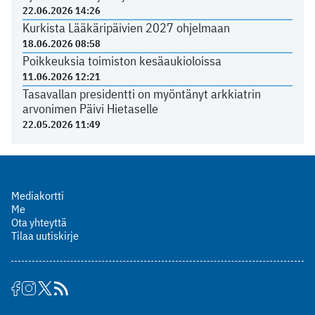
22.06.2026 14:26
Kurkista Lääkäripäivien 2027 ohjelmaan
18.06.2026 08:58
Poikkeuksia toimiston kesäaukioloissa
11.06.2026 12:21
Tasavallan presidentti on myöntänyt arkkiatrin
arvonimen Päivi Hietaselle
22.05.2026 11:49
Mediakortti
Me
Ota yhteyttä
Tilaa uutiskirje