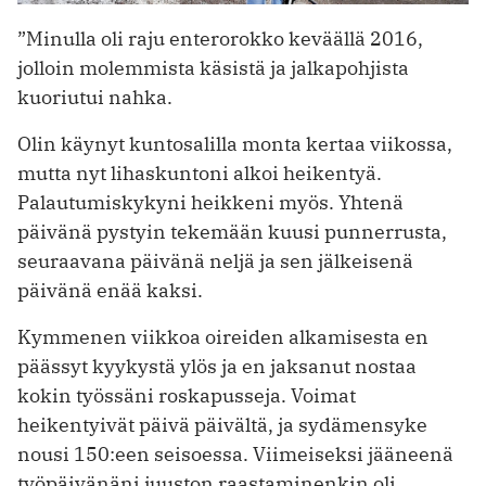
”Minulla oli raju enterorokko ­keväällä 2016,
jolloin molemmista käsistä ja jalkapohjista
kuoriutui nahka.
Olin käynyt kuntosalilla monta kertaa viikossa,
mutta nyt ­lihaskuntoni alkoi heikentyä.
Palautumiskykyni heikkeni myös. Yhtenä
päivänä pystyin tekemään kuusi punnerrusta,
seuraavana päivänä neljä ja sen jälkeisenä
päivänä enää kaksi.
Kymmenen viikkoa oireiden alkamisesta en
päässyt kyykystä ylös ja en jaksanut nostaa
kokin työssäni roskapus­seja. Voimat
heikentyivät päivä päivältä, ja sydämensyke
nousi 150:een seisoessa. Viimeiseksi jääneenä
työpäivänäni juuston raastaminenkin oli