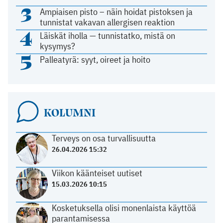
3
Ampiaisen pisto – näin hoidat pistoksen ja
tunnistat vakavan allergisen reaktion
4
Läiskät iholla — tunnistatko, mistä on
kysymys?
5
Palleatyrä: syyt, oireet ja hoito
KOLUMNI
Terveys on osa turvallisuutta
26.04.2026 15:32
Viikon käänteiset uutiset
15.03.2026 10:15
Kosketuksella olisi monenlaista käyttöä
parantamisessa