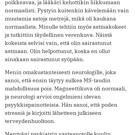
poikkeavaa, ja lääkäri kehottikin liikkumaan
normaalisti. Pystyin kuitenkin kävelemään vain
muutamia satoja metrejä, mikä oli kaukana
normaalista. Minulle tehtiin myös astmakokeet
ja tutkittiin täydellinen verenkuva. Näistä
kokeista selvisi vain, että olin sairastunut
astmaan. Olin helpottunut, koska en ollut
ainakaan sairastunut syöpään.
Menin omakustanteisesti neurologille, joka
sanoi, että ensin täytyy sulkea MS-taudin
mahdollisuus pois. Magneetti­kuva oli normaali,
ja neurologi arvioi ongelmieni olevan
psyykkispainotteisia. Hän sanoi, että poden
stressiä ja kirjoitti lähetteen julkiseen
terveydenhuoltoon.
Mentyäni psykiatrin vastaanotolle kuulin,