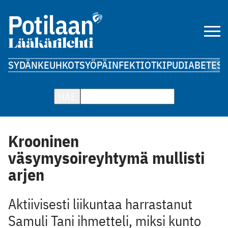
SYDÄN
KEUHKOT
SYÖPÄ
INFEKTIOT
KIPU
DIABETES
A
HAE
Krooninen
väsymysoireyhtymä mullisti
arjen
Aktiivisesti liikuntaa harrastanut
Samuli Tani ihmetteli, miksi kunto