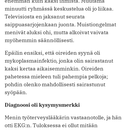
enemmän kuin kaksi ihmistä. Muutama
minuutti ryhmässä keskus­telua oli jo liikaa.
Televisiosta en jak­sanut seurata
saippuasarjojenkaan juonta. Muistiongelmat
menivät aluksi ohi, mutta alkoivat vaivata
myöhemmin säännöllisesti.
Epäilin ensiksi, että oireiden syynä oli
mykoplasmainfektio, jonka olin sairastanut
kaksi kertaa aikaisemminkin. ­Oireiden
pahetessa mieleen tuli pahempia pelkoja;
pohdin olenko mahdollisesti sairastunut
syöpään.
Diagnoosi oli kysymysmerkki
Menin työterveyslääkärin vastaanotolle, ja hän
otti EKG:n. Tuloksessa ei ollut mitään