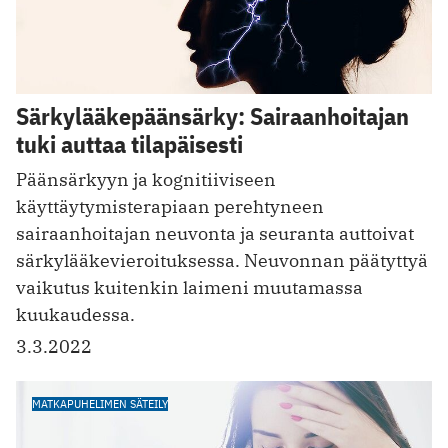
Särkylääkepäänsärky: Sairaanhoitajan
tuki auttaa tilapäisesti
Päänsärkyyn ja kognitiiviseen
käyttäytymisterapiaan perehtyneen
sairaanhoitajan neuvonta ja seuranta auttoivat
särkylääkevieroituksessa. Neuvonnan päätyttyä
vaikutus kuitenkin laimeni muutamassa
kuukaudessa.
3.3.2022
MATKAPUHELIMEN SÄTEILY