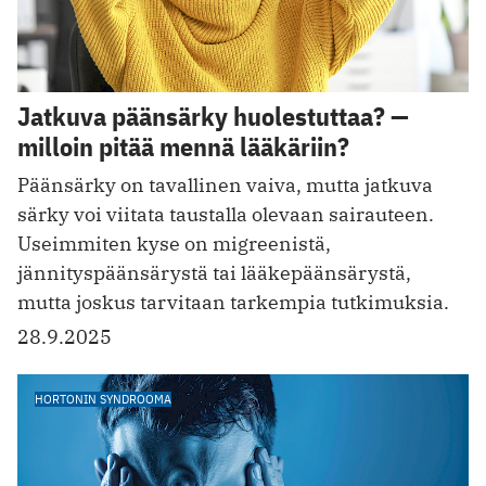
Jatkuva päänsärky huolestuttaa? —
milloin pitää mennä lääkäriin?
Päänsärky on tavallinen vaiva, mutta jatkuva
särky voi viitata taustalla olevaan sairauteen.
Useimmiten kyse on migreenistä,
jännityspäänsärystä tai lääkepäänsärystä,
mutta joskus tarvitaan tarkempia tutkimuksia.
28.9.2025
HORTONIN SYNDROOMA