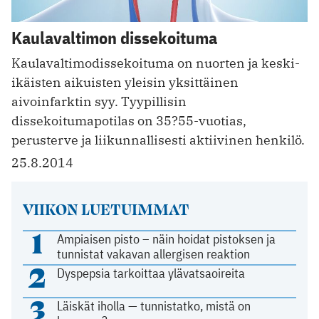
Kaulavaltimon dissekoituma
Kaulavaltimodissekoituma on nuorten ja keski-
ikäisten aikuisten yleisin yksittäinen
aivoinfarktin syy. Tyypillisin
dissekoitumapotilas on 35?55-vuotias,
perusterve ja liikunnallisesti aktiivinen henkilö.
25.8.2014
VIIKON LUETUIMMAT
1
Ampiaisen pisto – näin hoidat pistoksen ja
tunnistat vakavan allergisen reaktion
2
Dyspepsia tarkoittaa ylävatsaoireita
3
Läiskät iholla — tunnistatko, mistä on