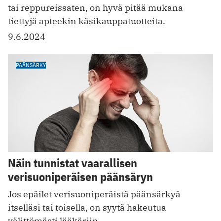
tai reppureissaten, on hyvä pitää mukana
tiettyjä apteekin käsikauppatuotteita.
9.6.2024
PÄÄNSÄRKY
Näin tunnistat vaarallisen
verisuoniperäisen päänsäryn
Jos epäilet verisuoniperäistä päänsärkyä
itselläsi tai toisella, on syytä hakeutua
välittömästi lääkäriin.