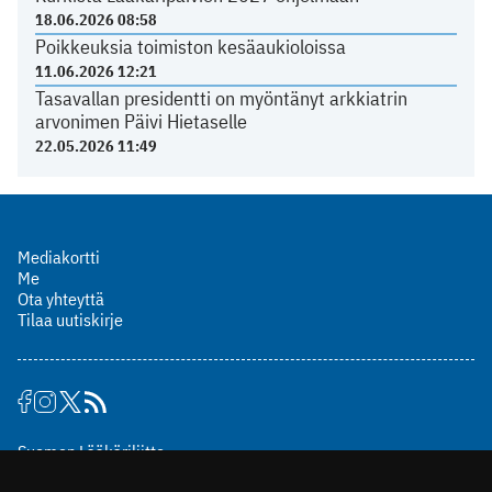
18.06.2026 08:58
Poikkeuksia toimiston kesäaukioloissa
11.06.2026 12:21
Tasavallan presidentti on myöntänyt arkkiatrin
arvonimen Päivi Hietaselle
22.05.2026 11:49
Mediakortti
Me
Ota yhteyttä
Tilaa uutiskirje
Suomen Lääkäriliitto
Mäkelänkatu 2, PL 49