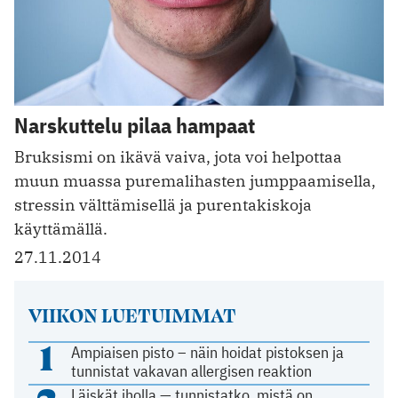
Narskuttelu pilaa hampaat
Bruksismi on ikävä vaiva, jota voi helpottaa
muun muassa puremalihasten jumppaamisella,
stressin välttämisellä ja purentakiskoja
käyttämällä.
27.11.2014
VIIKON LUETUIMMAT
1
Ampiaisen pisto – näin hoidat pistoksen ja
tunnistat vakavan allergisen reaktion
Läiskät iholla — tunnistatko, mistä on