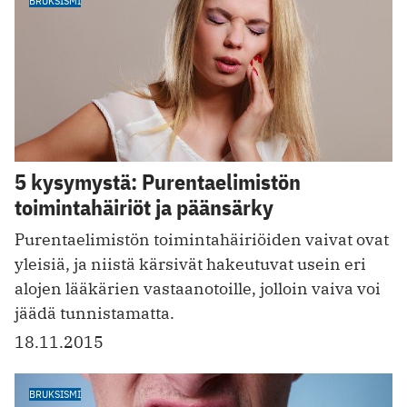
BRUKSISMI
5 kysymystä: Purentaelimistön
toimintahäiriöt ja päänsärky
Purentaelimistön toimintahäiriöiden vaivat ovat
yleisiä, ja niistä kärsivät hakeutuvat usein eri
alojen lääkärien vastaanotoille, jolloin vaiva voi
jäädä tunnistamatta.
18.11.2015
BRUKSISMI