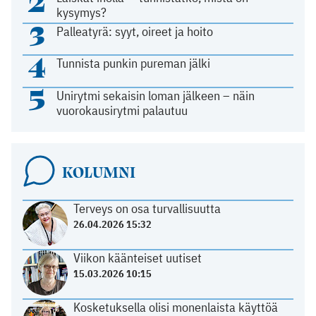
2
kysymys?
3
Palleatyrä: syyt, oireet ja hoito
4
Tunnista punkin pureman jälki
5
Unirytmi sekaisin loman jälkeen – näin
vuorokausirytmi palautuu
KOLUMNI
Terveys on osa turvallisuutta
26.04.2026 15:32
Viikon käänteiset uutiset
15.03.2026 10:15
Kosketuksella olisi monenlaista käyttöä