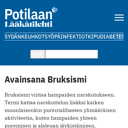
SYDÄN
KEUHKOT
SYÖPÄ
INFEKTIOT
KIPU
DIABETES
A
HAE
Avainsana Bruksismi
Bruksismi viittaa hampaiden narskutukseen.
Termi kattaa narskuttelun lisäksi kaiken
muunlaisenkin purentalihasten ylimääräisen
aktiviteetin, kuten hampaiden yhteen
puremisen ja alaleuan jäykistämisen.