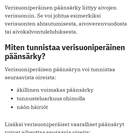
Verisuoniperäinen päänsärky liittyy aivojen
verisuoniin. Se voi johtua esimerkiksi
verisuonten ahtautumisesta, aivoverenvuodosta
tai aivokalvontulehduksesta.
Miten tunnistaa verisuoniperäinen
päänsärky?
Verisuoniperäisen päänsäryn voi tunnistaa
seuraavista oireista:
äkillinen voimakas päänsärky
tunnusteluarkuus ohimolla
näön häiriöt
Lisäksi verisuoniperäiset vaaralliset päänsäryt
voivat aiheuttaa seuraavia oireita: