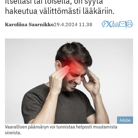
itselläsi tai toisella, on syytä
hakeutua välittömästi lääkäriin.
Karoliina Saarnikko
29.4.2024 11.38
Adobe
Vaarallisen päänsäryn voi tunnistaa helposti muutamista
oireista.