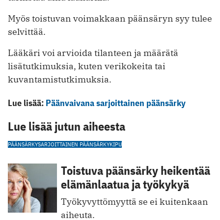
Myös toistuvan voimakkaan päänsäryn syy tulee
selvittää.
Lääkäri voi arvioida tilanteen ja määrätä
lisätutkimuksia, kuten verikokeita tai
kuvantamistutkimuksia.
Lue lisää:
Päänvaivana sarjoittainen päänsärky
Lue lisää jutun aiheesta
PÄÄNSÄRKY
SARJOITTAINEN PÄÄNSÄRKY
KIPU
Toistuva päänsärky heikentää
elämänlaatua ja työkykyä
Työkyvyttömyyttä se ei kuitenkaan
aiheuta.