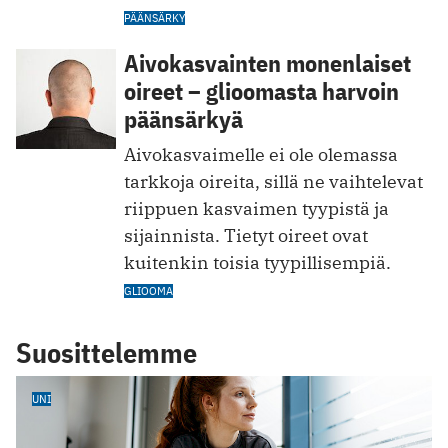
PÄÄNSÄRKY
Aivokasvainten monenlaiset
oireet – glioomasta harvoin
päänsärkyä
Aivokasvaimelle ei ole olemassa
tarkkoja oireita, sillä ne vaihtelevat
riippuen kasvaimen tyypistä ja
sijainnista. Tietyt oireet ovat
kuitenkin toisia tyypillisempiä.
GLIOOMA
Suosittelemme
UNI