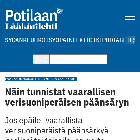
SYDÄN
KEUHKOT
SYÖPÄ
INFEKTIOT
KIPU
DIABETES
A
HAE
PÄÄNSÄRKY
SARJOITTAINEN PÄÄNSÄRKY
KIPU
Näin tunnistat vaarallisen
verisuoniperäisen päänsäryn
Jos epäilet vaarallista
verisuoniperäistä päänsärkyä