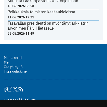
Kurkista Lääkäripäivien 2027 ohjelmaan
18.06.2026 08:58
Poikkeuksia toimiston kesäaukioloissa
11.06.2026 12:21
Tasavallan presidentti on myöntänyt arkkiatrin
arvonimen Päivi Hietaselle
22.05.2026 11:49
Mediakortti
Me
Ota yhteyttä
Tilaa uutiskirje
Suomen Lääkäriliitto
Mäkelänkatu 2, PL 49