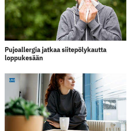
Pujoallergia jatkaa siitepölykautta
loppukesään
UNI