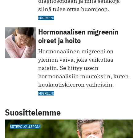
diagnosoidaan ja mitä seikkoja
siinä tulee ottaa huomioon.
MIGREENI
Hormonaalisen migreenin
oireet ja hoito
Hormonaalinen migreeni on
yleinen vaiva, joka vaikuttaa
naisiin. Se liittyy usein
hormonaalisiin muutoksiin, kuten
kuukautiskierron vaiheisiin.
MIGREENI
Suosittelemme
SIITEPÖLYALLERGIA