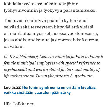
kohdalla psykososiaalisiin tekijöihin
työhyvinvoinnin ja työkyvyn parantamiseksi.
Toistuvasti esiintyvä päänsärky heikensi
selvästi sekä terveyteen liittyvää että yleistä
elämänlaatua myös sellaisessa väestönosassa,
jossa ahdistuneisuutta ja depressiivisiä oireita
oli vähän.
LL Kirsi Malmberg-Cederin väitöskirja Pain in Finnish
female municipal employees with special reference to
psychosocial and work-related factors and quality of
life tarkastetaan Turun yliopistossa 2. syyskuuta.
Lue lisää:
Hortonin syndrooma on erittäin kivulias,
vaikka sinällään vaaraton päänsärky
Ulla Toikkanen