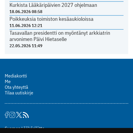
Kurkista Lääkäripäivien 2027 ohjelmaan
18.06.2026 08:58
Poikkeuksia toimiston kesäaukioloissa
11.06.2026 12:21
Tasavallan presidentti on myöntänyt arkkiatrin
arvonimen Päivi Hietaselle
22.05.2026 11:49
Mediakortti
Me
Ota yhteyttä
Tilaa uutiskirje
Suomen Lääkäriliitto