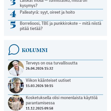
3
Läiskät iholla — tunnistatko, mistä on
kysymys?
4
Palleatyrä: syyt, oireet ja hoito
5
Borrelioosi, TBE ja punkkirokote – mitä niistä
pitää tietää?
KOLUMNI
Terveys on osa turvallisuutta
26.04.2026 15:32
Viikon käänteiset uutiset
15.03.2026 10:15
Kosketuksella olisi monenlaista käyttöä
parantamisessa
11.12.2025 09:58