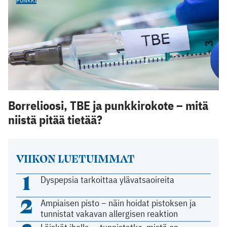
PUNKKI
Borrelioosi, TBE ja punkkirokote – mitä
niistä pitää tietää?
VIIKON LUETUIMMAT
1
Dyspepsia tarkoittaa ylävatsaoireita
2
Ampiaisen pisto – näin hoidat pistoksen ja
tunnistat vakavan allergisen reaktion