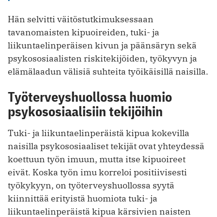
Hän selvitti väitöstutkimuksessaan
tavanomaisten kipuoireiden, tuki- ja
liikuntaelinperäisen kivun ja päänsäryn sekä
psykososiaalisten riskitekijöiden, työkyvyn ja
elämälaadun välisiä suhteita työikäisillä naisilla.
Työterveyshuollossa huomio
psykososiaalisiin tekijöihin
Tuki- ja liikuntaelinperäistä kipua kokevilla
naisilla psykososiaaliset tekijät ovat yhteydessä
koettuun työn imuun, mutta itse kipuoireet
eivät. Koska työn imu korreloi positiivisesti
työkykyyn, on työterveyshuollossa syytä
kiinnittää erityistä huomiota tuki- ja
liikuntaelinperäistä kipua kärsivien naisten