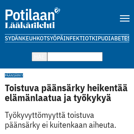
SYDÄN
KEUHKOT
SYÖPÄ
INFEKTIOT
KIPU
DIABETES
A
HAE
PÄÄNSÄRKY
Toistuva päänsärky heikentää
elämänlaatua ja työkykyä
Työkyvyttömyyttä toistuva
päänsärky ei kuitenkaan aiheuta.