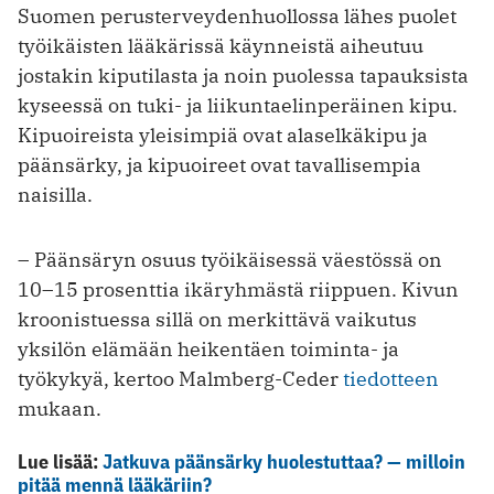
Suomen perusterveydenhuollossa lähes puolet
työikäisten lääkärissä käynneistä aiheutuu
jostakin kiputilasta ja noin puolessa tapauksista
kyseessä on tuki- ja liikuntaelinperäinen kipu.
Kipuoireista yleisimpiä ovat alaselkäkipu ja
päänsärky, ja kipuoireet ovat tavallisempia
naisilla.
– Päänsäryn osuus työikäisessä väestössä on
10–15 prosenttia ikäryhmästä riippuen. Kivun
kroonistuessa sillä on merkittävä vaikutus
yksilön elämään heikentäen toiminta- ja
työkykyä, kertoo Malmberg-Ceder
tiedotteen
mukaan.
Lue lisää:
Jatkuva päänsärky huolestuttaa? — milloin
pitää mennä lääkäriin?