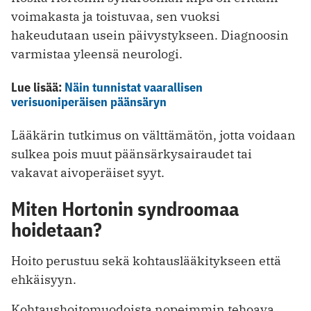
voimakasta ja toistuvaa, sen vuoksi
hakeudutaan usein päivystykseen. Diagnoosin
varmistaa yleensä neurologi.
Lue lisää:
Näin tunnistat vaarallisen
verisuoniperäisen päänsäryn
Lääkärin tutkimus on välttämätön, jotta voidaan
sulkea pois muut päänsärkysairaudet tai
vakavat aivoperäiset syyt.
Miten Hortonin syndroomaa
hoidetaan?
Hoito perustuu sekä kohtauslääkitykseen että
ehkäisyyn.
Kohtaushoitomuodoista nopeimmin tehoava