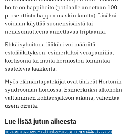
hoito on happihoito (potilaalle annetaan 100
prosenttista happea maskin kautta). Lisäksi
voidaan käyttää suonensisäistä tai
nenäsumutteena annettavaa triptaania.
Ehkäisyhoitona lääkäri voi määrätä
estolääkityksen, esimerkiksi verapamiilia,
kortisonia tai muita hermoston toimintaa
sääteleviä lääkkeitä.
Myös elämäntapatekijät ovat tärkeät Hortonin
syndrooman hoidossa. Esimerkiiksi alkoholin
välttäminen kohtausjakson aikana, vähentää
usein oireita.
Lue lisää jutun aiheesta
HORTONIN SYNDROOMA
PÄÄNSÄRKY
SARJOITTAINEN PÄÄNSÄRKY
KIPU