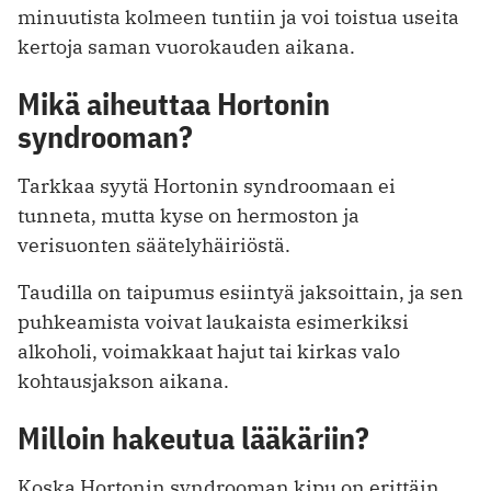
minuutista kolmeen tuntiin ja voi toistua useita
kertoja saman vuorokauden aikana.
Mikä aiheuttaa Hortonin
syndrooman?
Tarkkaa syytä Hortonin syndroomaan ei
tunneta, mutta kyse on hermoston ja
verisuonten säätelyhäiriöstä.
Taudilla on taipumus esiintyä jaksoittain, ja sen
puhkeamista voivat laukaista esimerkiksi
alkoholi, voimakkaat hajut tai kirkas valo
kohtausjakson aikana.
Milloin hakeutua lääkäriin?
Koska Hortonin syndrooman kipu on erittäin