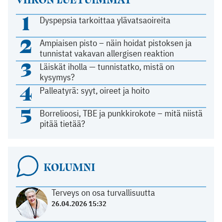
1
Dyspepsia tarkoittaa ylävatsaoireita
2
Ampiaisen pisto – näin hoidat pistoksen ja
tunnistat vakavan allergisen reaktion
3
Läiskät iholla — tunnistatko, mistä on
kysymys?
4
Palleatyrä: syyt, oireet ja hoito
5
Borrelioosi, TBE ja punkkirokote – mitä niistä
pitää tietää?
KOLUMNI
Terveys on osa turvallisuutta
26.04.2026 15:32