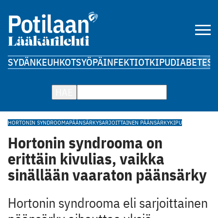
SYDÄN
KEUHKOT
SYÖPÄ
INFEKTIOT
KIPU
DIABETES
A
HAE
HORTONIN SYNDROOMA
PÄÄNSÄRKY
SARJOITTAINEN PÄÄNSÄRKY
KIPU
Hortonin syndrooma on
erittäin kivulias, vaikka
sinällään vaaraton päänsärky
Hortonin syndrooma eli sarjoittainen