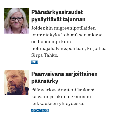
Päänsärkysairaudet
pysäyttävät tajunnan
Joidenkin migreenipotilaiden
toimintakyky kohtauksen aikana
on huonompi kuin
neliraajahalvauspotilaan, kirjoittaa
Sirpa Tahko.
KIPU
Päänvaivana sarjoittainen
päänsärky
Päänsärkysairauteni laukaisi
kasvain ja jokin mekanismi
leikkauksen yhteydessä.
AIVOKASVAIN