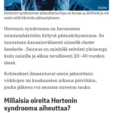
Adobe
Hortonin syndrooman aiheuttama kipu on kovaa ja äkillistä ja vie
usein siitä kärsivän päivystykseen.
Hortonin syndrooma on hermoston
toimintahäiriöön liittyvä päänsärkysairaus. Se
tunnetaan kansainvälisesti nimellä
cluster
headache
. Sairaus on miehillä selvästi yleisempi
kuin naisilla ja alkaa tavallisesti 20–40 vuoden
iässä.
Kohtaukset ilmaantuvat usein jaksoittain:
viikkojen tai kuukausien aikana päivittäin,
jonka jälkeen voi seurata oireeton tauko.
Millaisia oireita Hortonin
syndrooma aiheuttaa?