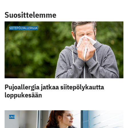
Suosittelemme
SIITEPÖLYALLERGIA
Pujoallergia jatkaa siitepölykautta
loppukesään
UNI