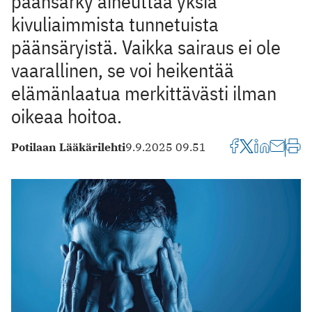
päänsärky aiheuttaa yksiä
kivuliaimmista tunnetuista
päänsäryistä. Vaikka sairaus ei ole
vaarallinen, se voi heikentää
elämänlaatua merkittävästi ilman
oikeaa hoitoa.
Potilaan Lääkärilehti
9.9.2025 09.51