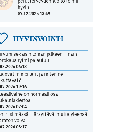
perusterveydenhuolto toimii
hyvin
07.12.2025 13:59
HYVINVOINTI
irytmi sekaisin loman jälkeen – näin
orokausirytmi palautuu
.08.2026 06:13
tä ovat minipillerit ja miten ne
ikuttavat?
.07.2026 19:16
teaalivaihe on normaali osa
ukautiskiertoa
.07.2026 07:04
ohiiri silmässä – ärsyttävä, mutta yleensä
araton vaiva
.07.2026 08:17