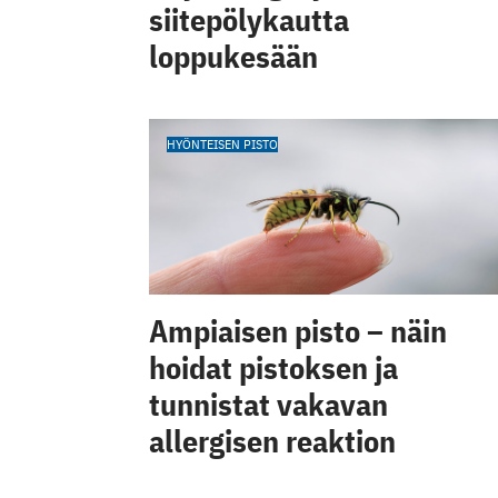
siitepölykautta
loppukesään
HYÖNTEISEN PISTO
Ampiaisen pisto – näin
hoidat pistoksen ja
tunnistat vakavan
allergisen reaktion