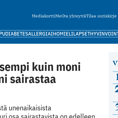
Mediakortti
Me
Ota yhteyttä
Tilaa uutiskirje
PU
DIABETES
ALLERGIA
IHO
MIELI
LAPSET
HYVINVOIN
V
isempi kuin moni
ni sairastaa
tä unenaikaisista
uri osa sairastavista on edelleen