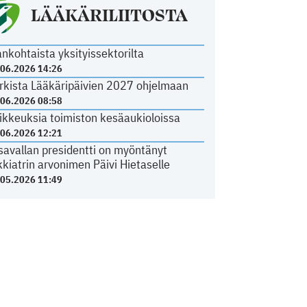
LÄÄKÄRILIITOSTA
ankohtaista yksityissektorilta
.06.2026 14:26
rkista Lääkäripäivien 2027 ohjelmaan
.06.2026 08:58
ikkeuksia toimiston kesäaukioloissa
.06.2026 12:21
savallan presidentti on myöntänyt
kkiatrin arvonimen Päivi Hietaselle
.05.2026 11:49