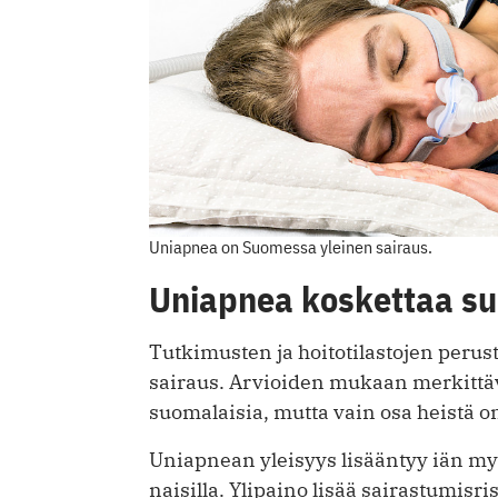
Uniapnea on Suomessa yleinen sairaus.
Uniapnea koskettaa su
Tutkimusten ja hoitotilastojen peru
sairaus. Arvioiden mukaan merkittä
suomalaisia, mutta vain osa heistä o
Uniapnean yleisyys lisääntyy iän myö
naisilla. Ylipaino lisää sairastumis