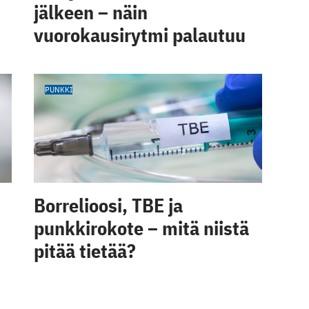
jälkeen – näin
vuorokausirytmi palautuu
PUNKKI
Borrelioosi, TBE ja
punkkirokote – mitä niistä
pitää tietää?