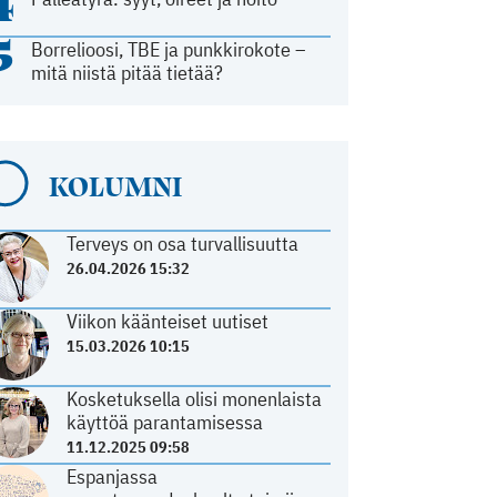
4
5
Borrelioosi, TBE ja punkkirokote –
mitä niistä pitää tietää?
KOLUMNI
Terveys on osa turvallisuutta
26.04.2026 15:32
Viikon käänteiset uutiset
15.03.2026 10:15
Kosketuksella olisi monenlaista
käyttöä parantamisessa
11.12.2025 09:58
Espanjassa