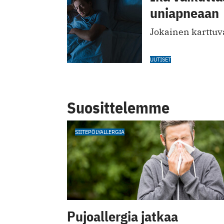
uniapneaan
Jokainen karttu
UUTISET
Suosittelemme
SIITEPÖLYALLERGIA
Pujoallergia jatkaa