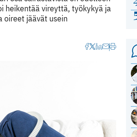
i heikentää vireyttä, työkykyä ja
a oireet jäävät usein