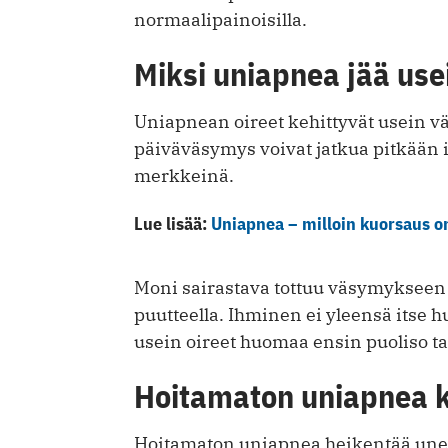
normaalipainoisilla.
Miksi uniapnea jää use
Uniapnean oireet kehittyvät usein vä
päiväväsymys voivat jatkua pitkään i
merkkeinä.
Lue lisää:
Uniapnea – milloin kuorsaus o
Moni sairastava tottuu väsymykseen ta
puutteella. Ihminen ei yleensä itse
usein oireet huomaa ensin puoliso t
Hoitamaton uniapnea 
Hoitamaton uniapnea heikentää unen 