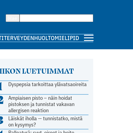
Hae
TI
TERVEYDENHUOLTO
MIELIPIDE
IIKON LUETUIMMAT
1
Dyspepsia tarkoittaa ylävatsaoireita
2
Ampiaisen pisto – näin hoidat
pistoksen ja tunnistat vakavan
allergisen reaktion
3
Läiskät iholla — tunnistatko, mistä
on kysymys?
Palleatyrä: syyt, oireet ja hoito