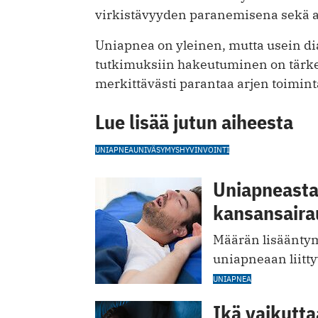
virkistävyyden paranemisena sekä 
Uniapnea on yleinen, mutta usein di
tutkimuksiin hakeutuminen on tärkeää
merkittävästi parantaa arjen toimint
Lue lisää jutun aiheesta
UNIAPNEA
UNI
VÄSYMYS
HYVINVOINTI
Uniapneasta 
kansansaira
Määrän lisääntym
uniapneaan liitt
UNIAPNEA
Ikä vaikutta