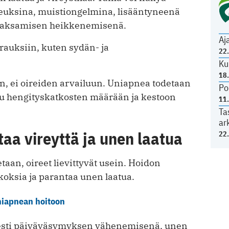
keuksina, muistiongelmina, lisääntyneenä
ä jaksamisen heikkenemisenä.
Aj
rauksiin, kuten sydän- ja
22
Ku
18
n, ei oireiden arvailuun. Uniapnea todetaan
Po
uu hengityskatkosten määrään ja kestoon
11
Ta
ar
aa vireyttä ja unen laatua
22
taan, oireet lievittyvät usein. Hoidon
koksia ja parantaa unen laatua.
niapnean hoitoon
sesti päiväväsymyksen vähenemisenä, unen