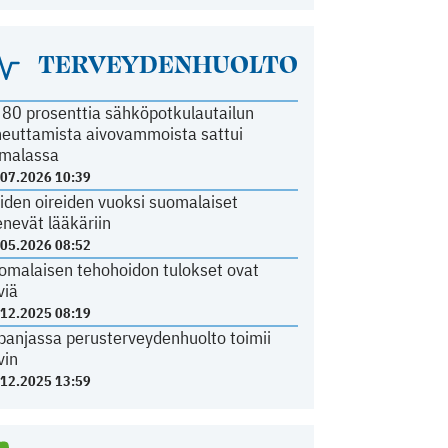
TERVEYDENHUOLTO
i 80 prosenttia sähköpotkulautailun
heuttamista aivovammoista sattui
malassa
.07.2026 10:39
iden oireiden vuoksi suomalaiset
nevät lääkäriin
.05.2026 08:52
omalaisen tehohoidon tulokset ovat
viä
.12.2025 08:19
panjassa perusterveydenhuolto toimii
vin
.12.2025 13:59