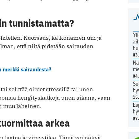
in tunnistamatta?
Yl
hitellen. Kuorsaus, katkonainen uni ja
ai
lman, että niitä pidetään sairauden
hu
03
Nä
me
n merkki sairaudesta?
04
Su
i selittää oireet stressillä tai unen
hy
 huomaa hengityskatkoja unen aikana, vaan
15
Es
ai muu läheinen.
hy
07
kuormittaa arkea
laatua ja vireystilaa. Tämä voi näkyä