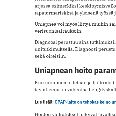
arjessa esimerkiksi keskittymisvai
tapaturmariskinä ja yleisenä työss
Uniapnea voi myös liittyä muihin sai
verisuonisairauksiin.
Diagnoosi perustuu aina tutkimuksii
unitutkimuksella. Diagnoosi perust
sekä oireisiin.
Uniapnean hoito parant
Kun uniapnea todetaan ja hoito aloite
tavoitteena on vähentää hengityskat
Lue lisää:
CPAP-laite on tehokas keino u
Hoidon vaikutukset näkyvät tavalli