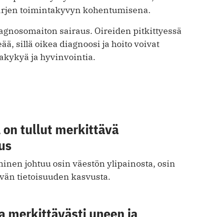
arjen toimintakyvyn kohentumisena.
agnosomaiton sairaus. Oireiden pitkittyessä
, sillä oikea diagnoosi ja hoito voivat
akykyä ja hyvinvointia.
on tullut merkittävä
us
inen johtuu osin väestön ylipainosta, osin
yvän tietoisuuden kasvusta.
a merkittävästi uneen ja