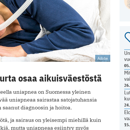
Un
vu
Adobe
05
Mi
urta osaa aikuisväestöstä
va
26
steella uniapnea on Suomessa yleinen
Lu
ku
vää uniapneaa sairastaa satojatuhansia
24
n saanut diagnoosin ja hoitoa.
El
va
tä, ja sairaus on yleisempi miehillä kuin
15
riskiä, mutta uniapneaa esiintyy myös