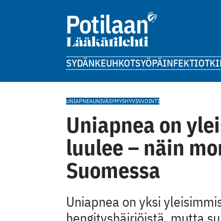
SYDÄN
KEUHKOT
SYÖPÄ
INFEKTIOT
KI
UNIAPNEA
UNI
VÄSYMYS
HYVINVOINTI
Uniapnea on yle
luulee – näin mo
Suomessa
Uniapnea on yksi yleisimmis
hengityshäiriöistä, mutta su