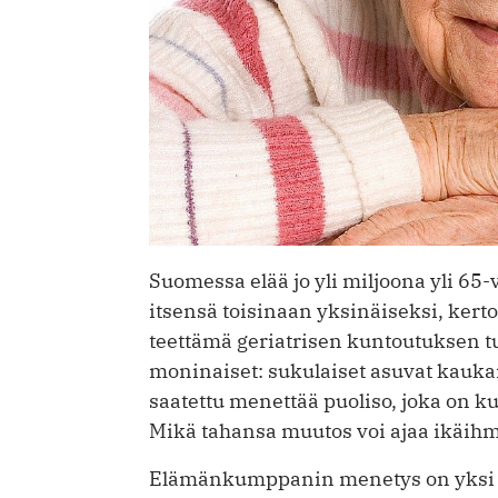
Suomessa elää jo yli miljoona yli 65
itsensä toisinaan yksinäiseksi, ker
teettämä geriatrisen kuntoutuksen tu
moninaiset: sukulaiset asuvat kaukan
saatettu menettää puoliso, joka on k
Mikä tahansa muutos voi ajaa ikäih
Elämänkumppanin menetys on yksi 