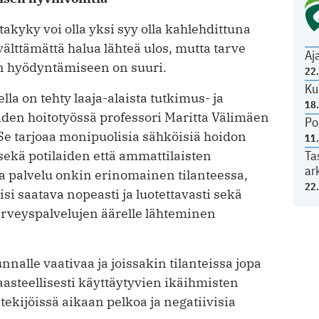
akyky voi olla yksi syy olla kahlehdittuna
älttämättä halua lähteä ulos, mutta tarve
Aj
n hyödyntämiseen on suuri.
22
Ku
lla on tehty laaja-alaista tutkimus- ja
18
iden hoitotyössä professori Maritta Välimäen
Po
e tarjoaa monipuolisia sähköisiä hoidon
11
 sekä potilaiden että ammattilaisten
Ta
ar
 palvelu onkin erinomainen tilanteessa,
22
isi saatava nopeasti ja luotettavasti sekä
terveyspalvelujen äärelle lähteminen
nalle vaativaa ja joissakin tilanteissa jopa
haasteellisesti käyttäytyvien ikäihmisten
tekijöissä aikaan pelkoa ja negatiivisia