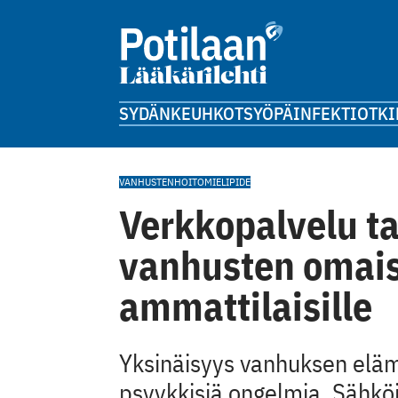
SYDÄN
KEUHKOT
SYÖPÄ
INFEKTIOT
KI
VANHUSTENHOITO
MIELIPIDE
Verkkopalvelu ta
vanhusten omaisi
ammattilaisille
Yksinäisyys vanhuksen eläm
psyykkisiä ongelmia. Sähköi