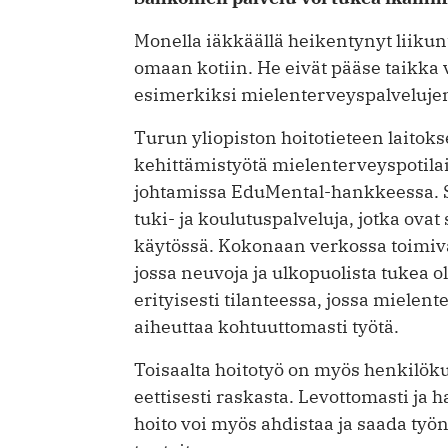
Monella iäkkäällä heikentynyt liikunt
omaan kotiin. He eivät pääse taikka v
esimerkiksi mielenterveyspalveluje
Turun yliopiston hoitotieteen laitokse
kehittämistyötä mielenterveyspotila
johtamissa EduMental-hankkeessa. S
tuki- ja koulutuspalveluja, jotka ovat
käytössä. Kokonaan verkossa toimiva
jossa neuvoja ja ulkopuolista tukea ol
erityisesti tilanteessa, jossa mielen
aiheuttaa kohtuuttomasti työtä.
Toisaalta hoitotyö on myös henkilökun
eettisesti raskasta. Levottomasti ja 
hoito voi myös ahdistaa ja saada työn