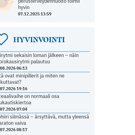
perusterveydenhuolto toimii
hyvin
07.12.2025 13:59
HYVINVOINTI
irytmi sekaisin loman jälkeen – näin
orokausirytmi palautuu
.08.2026 06:13
tä ovat minipillerit ja miten ne
ikuttavat?
.07.2026 19:16
teaalivaihe on normaali osa
ukautiskiertoa
.07.2026 07:04
ohiiri silmässä – ärsyttävä, mutta yleensä
araton vaiva
.07.2026 08:17