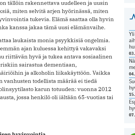
on tällöin rakennettava uudelleen ja uusin
iä, miten selvitä arjen hyörinässä, miten
yvinvointia tukevia. Elämä saattaa olla hyvin
jonka kanssa jakaa tämä uusi elämänvaihe.
Yl
ttaa laukaista monia psyykkisiä ongelmia.
ai
hu
idemmän ajan kuluessa kehittyä vakavaksi
03
 riittävän hyvä ja tukea antava sosiaalinen
Nä
 riskiin sairastua dementiaan,
me
iriöihin ja alkoholin liikakäyttöön. Vaikka
04
 vanhusten todellista määrää ei tiedä
Su
hy
olinsyytilasto karun totuuden: vuonna 2012
15
usta, jossa henkilö oli iältään 65-vuotias tai
Es
hy
07
isen hyvinvointia