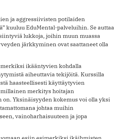
en ja aggressiivisten potilaiden
ä” kuuluu EduMental-palveluihin. Se auttaa
siintyviä lukkoja, joihin muun muassa
veyden järkkyminen ovat saattaneet olla
imerkiksi ikääntyvien kohdalla
ytymistä aiheuttavia tekijöitä. Kurssilla
tä haasteellisesti käyttäytyvien
 millainen merkitys hoitajan
 on. Yksinäisyyden kokemus voi olla yksi
hoitamattomana johtaa muihin
een, vainoharhaisuuteen ja jopa
tuomaan esiin esimerkiksi ikäihmisten