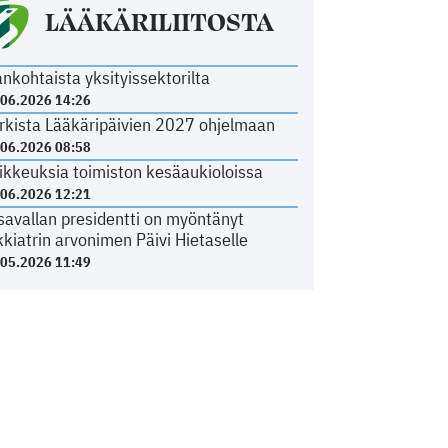
LÄÄKÄRILIITOSTA
ankohtaista yksityissektorilta
.06.2026 14:26
rkista Lääkäripäivien 2027 ohjelmaan
.06.2026 08:58
ikkeuksia toimiston kesäaukioloissa
.06.2026 12:21
savallan presidentti on myöntänyt
kkiatrin arvonimen Päivi Hietaselle
.05.2026 11:49