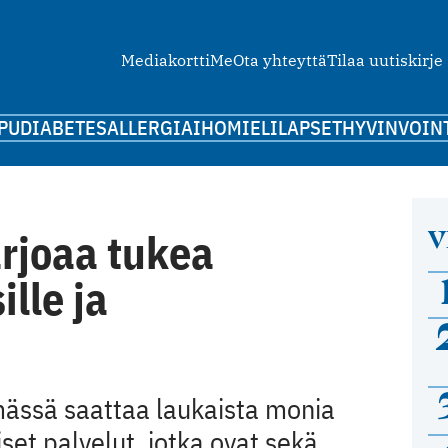
Mediakortti
Me
Ota yhteyttä
Tilaa uutiskirje
PU
DIABETES
ALLERGIA
IHO
MIELI
LAPSET
HYVINVOIN
V
rjoaa tukea
lle ja
ässä saattaa laukaista monia
set palvelut, jotka ovat sekä