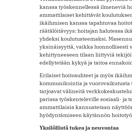
kanssa työskennellessä ilmeneviä ho
ammattilaiset kehittävät koulutukse
ikäihmisen kanssa tapahtuvaa hoito
räätälöitävyys: hoitajan halutessa 
yhdeksi koulutusteemaksi. Masennuks
yksinäisyyttä, vaikka luonnollisesti
kehittyneeseen tilaan liittyviä tekijö
edellytetään kykyä ja taitoa ennakoid
Erilaiset hoitosuhteet ja myös ikäihm
kommunikointia ja vuorovaikutusta t
tarjoavat välineitä verkkokeskustelu
parissa työskenteleville sosiaali- ja
ammattilaisia kannustetaan näyttöön
hyödyntämiseen käytännön hoitotyö
Yksilöllistä tukea ja neuvontaa