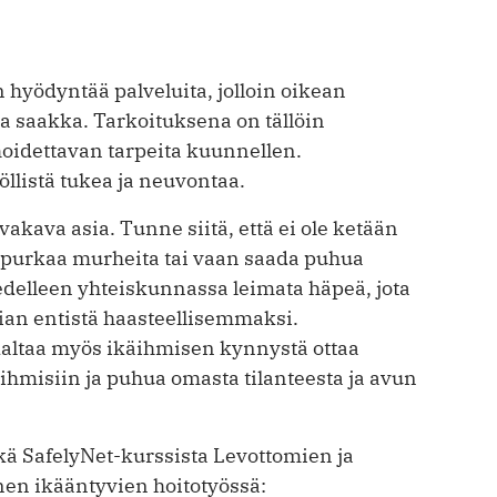
 hyödyntää palveluita, jolloin oikean
a saakka. Tarkoituksena on tällöin
hoidettavan tarpeita kuunnellen.
öllistä tukea ja neuvontaa.
akava asia. Tunne siitä, että ei ole ketään
, purkaa murheita tai vaan saada puhua
edelleen yhteiskunnassa leimata häpeä, jota
an entistä haasteellisemmaksi.
altaa myös ikäihmisen kynnystä ottaa
i ihmisiin ja puhua omasta tilanteesta ja avun
kä SafelyNet-kurssista Levottomien ja
nen ikääntyvien hoitotyössä: