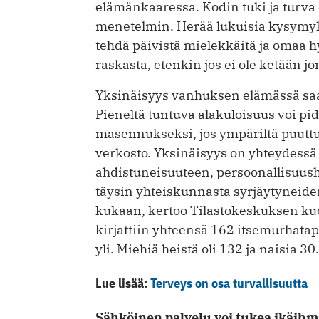
elämänkaaressa. Kodin tuki ja turva 
menetelmin. Herää lukuisia kysymyks
tehdä päivistä mielekkäitä ja omaa h
raskasta, etenkin jos ei ole ketään 
Yksinäisyys vanhuksen elämässä saa
Pieneltä tuntuva alakuloisuus voi p
masennukseksi, jos ympäriltä puuttuu
verkosto. Yksinäisyys on yhteydessä
ahdistuneisuuteen, persoonallisuushä
täysin yhteiskunnasta syrjäytyneiden
kukaan, kertoo Tilastokeskuksen ku
kirjattiin yhteensä 162 itsemurhatapa
yli. Miehiä heistä oli 132 ja naisia 30.
Lue lisää:
Terveys on osa turvallisuutta
Sähköinen palvelu voi tukea ikäihm