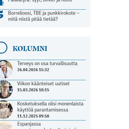
4
5
Borrelioosi, TBE ja punkkirokote –
mitä niistä pitää tietää?
KOLUMNI
Terveys on osa turvallisuutta
26.04.2026 15:32
Viikon käänteiset uutiset
15.03.2026 10:15
Kosketuksella olisi monenlaista
käyttöä parantamisessa
11.12.2025 09:58
Espanjassa