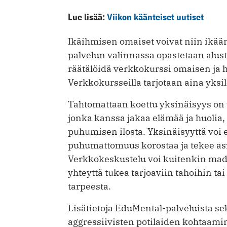
Lue lisää:
Viikon käänteiset uutiset
Ikäihmisen omaiset voivat niin ikään
palvelun valinnassa opastetaan alust
räätälöidä verkkokurssi omaisen ja 
Verkkokursseilla tarjotaan aina yksil
Tahtomattaan koettu yksinäisyys on v
jonka kanssa jakaa elämää ja huolia
puhumisen ilosta. Yksinäisyyttä voi 
puhumattomuus korostaa ja tekee asi
Verkkokeskustelu voi kuitenkin mad
yhteyttä tukea tarjoaviin tahoihin ta
tarpeesta.
Lisätietoja EduMental-palveluista se
aggressiivisten potilaiden kohtaami