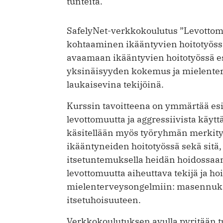
tunteita.
SafelyNet-verkkokoulutus ”Levottomi
kohtaaminen ikääntyvien hoitotyöss
avaamaan ikääntyvien hoitotyössä e
yksinäisyyden kokemus ja mielenter
laukaisevina tekijöinä.
Kurssin tavoitteena on ymmärtää es
levottomuutta ja aggressiivista käyttä
käsitellään myös työryhmän merkitys
ikääntyneiden hoitotyössä sekä sitä,
itsetuntemuksella heidän hoidossaan
levottomuutta aiheuttava tekijä ja 
mielenterveysongelmiin: masennuks
itsetuhoisuuteen.
Verkkokoulutuksen avulla pyritään 