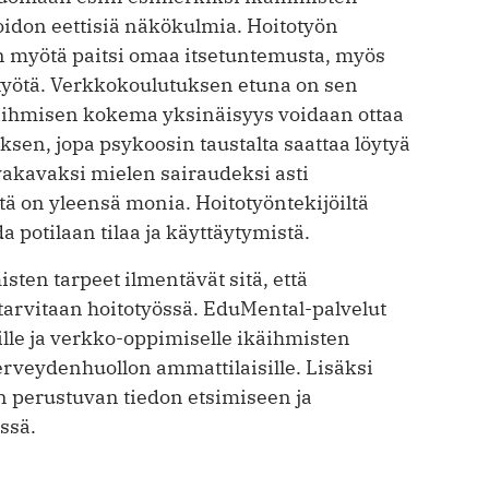
idon eettisiä näkökulmia. Hoitotyön
n myötä paitsi omaa itsetuntemusta, myös
työtä. Verkkokoulutuksen etuna on sen
ikäihmisen kokema yksinäisyys voidaan ottaa
en, jopa psykoosin taustalta saattaa löytyä
 vakavaksi mielen sairaudeksi asti
itä on yleensä monia. Hoitotyöntekijöiltä
a potilaan tilaa ja käyttäytymistä.
isten tarpeet ilmentävät sitä, että
arvitaan hoitotyössä. EduMental-palvelut
ille ja verkko-oppimiselle ikäihmisten
 terveydenhuollon ammattilaisille. Lisäksi
 perustuvan tiedon etsimiseen ja
ssä.