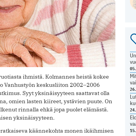
Un
vu
05
Mi
-vuotiasta ihmistä. Kolmannes heistä kokee
va
too Vanhustyön keskusliiton 2002–2006
26
tkimus. Syyt yksinäisyyteen saattavat olla
Lu
a, omien lasten kiireet, ystävien puute. On
ku
ulkenut rinnalla ehkä jopa puolet elämästä.
24
El
misen yksinäisyyteen.
va
ratkaiseva käännekohta monen ikäihmisen
15