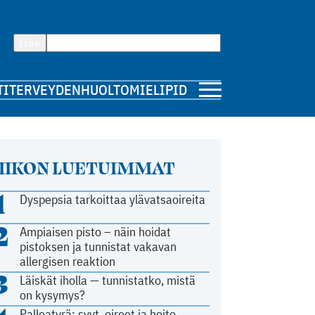
Hae
TI
TERVEYDENHUOLTO
MIELIPIDE
IIKON LUETUIMMAT
1
Dyspepsia tarkoittaa ylävatsaoireita
2
Ampiaisen pisto – näin hoidat
pistoksen ja tunnistat vakavan
allergisen reaktion
3
Läiskät iholla — tunnistatko, mistä
on kysymys?
Palleatyrä: syyt, oireet ja hoito