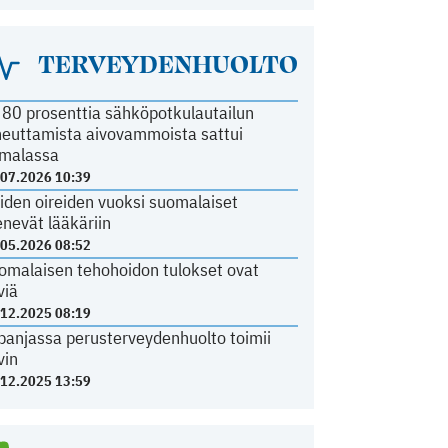
TERVEYDENHUOLTO
i 80 prosenttia sähköpotkulautailun
heuttamista aivovammoista sattui
malassa
.07.2026 10:39
iden oireiden vuoksi suomalaiset
nevät lääkäriin
.05.2026 08:52
omalaisen tehohoidon tulokset ovat
viä
.12.2025 08:19
panjassa perusterveydenhuolto toimii
vin
.12.2025 13:59