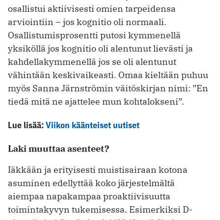
osallistui aktiivisesti omien tarpeidensa
arviointiin – jos kognitio oli normaali.
Osallistumisprosentti putosi kymmenellä
yksiköllä jos kognitio oli alentunut lievästi ja
kahdellakymmenellä jos se oli alentunut
vähintään keskivaikeasti. Omaa kieltään puhuu
myös Sanna Järnströmin väitöskirjan nimi: ”En
tiedä mitä ne ajattelee mun kohtalokseni”.
Lue lisää:
Viikon käänteiset uutiset
Laki muuttaa asenteet?
Iäkkään ja erityisesti muistisairaan kotona
asuminen edellyttää koko järjestelmältä
aiempaa napakampaa proaktiivisuutta
toimintakyvyn tukemisessa. Esimerkiksi D-