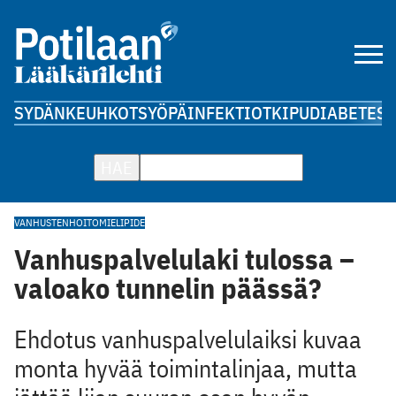
SYDÄN
KEUHKOT
SYÖPÄ
INFEKTIOT
KIPU
DIABETES
A
HAE
VANHUSTENHOITO
MIELIPIDE
Vanhuspalvelulaki tulossa –
valoako tunnelin päässä?
Ehdotus vanhuspalvelulaiksi kuvaa
monta hyvää toimintalinjaa, mutta