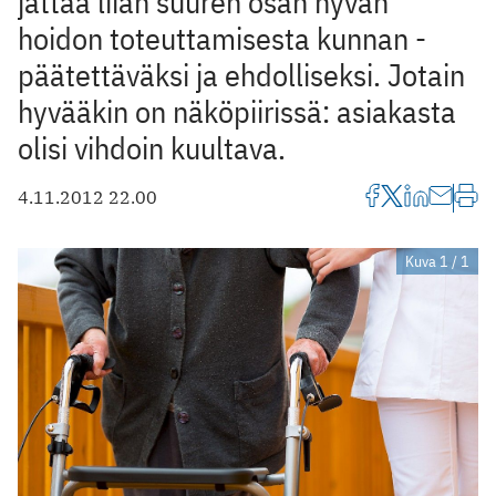
jättää liian suuren osan hyvän
hoidon toteuttamisesta kunnan ­
päätettäväksi ja ehdolliseksi. Jotain
hyvääkin on näköpiirissä: ­asiakasta
olisi vihdoin kuultava.
4.11.2012 22.00
Kuva 1 / 1