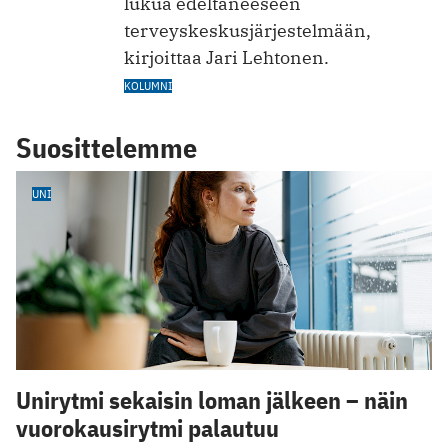
lukua edeltäneeseen
terveyskeskusjärjestelmään,
kirjoittaa Jari Lehtonen.
KOLUMNI
Suosittelemme
UNI
Unirytmi sekaisin loman jälkeen – näin
vuorokausirytmi palautuu