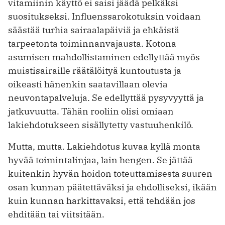
vitamiinin käyttö ei saisi jäädä pelkäksi
suositukseksi. Influenssa­rokotuksin voidaan
säästää turhia sairaalapäiviä ja ehkäistä
tarpeetonta toiminnanvajausta. Kotona
asumisen mahdollistaminen edellyttää myös
muistisairaille räätälöityä kuntoutusta ja
oikeasti hänenkin saatavillaan olevia
neuvontapalveluja. Se edellyttää pysyvyyttä ja
jatkuvuutta. Tähän rooliin olisi omiaan
lakiehdotukseen sisällytetty vastuuhenkilö.
Mutta, mutta. Lakiehdotus kuvaa kyllä monta
hyvää toimintalinjaa, lain hengen. Se jättää
kuitenkin hyvän hoidon toteuttamisesta suuren
osan kunnan päätettäväksi ja ehdolliseksi, ikään
kuin kunnan harkittavaksi, että tehdään jos
ehditään tai viitsitään.