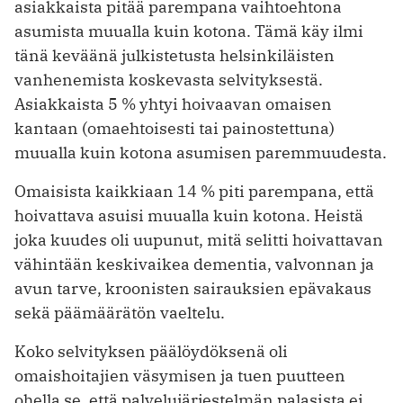
asiakkaista pitää parempana vaihtoehtona
asumista muualla kuin kotona. Tämä käy ilmi
tänä keväänä julkistetusta helsinkiläisten
vanhenemista koskevasta selvityksestä.
Asiakkaista 5 % yhtyi hoivaavan omaisen
kantaan (oma­ehtoisesti tai painostettuna)
muualla kuin kotona asumisen paremmuudesta.
Omaisista kaikkiaan 14 % piti parempana, ­että
hoivattava asuisi muualla kuin kotona. Heistä
joka kuudes oli uupunut, mitä selitti hoivattavan
vähintään keskivaikea dementia, valvonnan ja
avun tarve, kroonisten sairauksien epävakaus
sekä päämäärätön vaeltelu.
Koko selvityksen päälöydöksenä oli
omaishoitajien väsymisen ja tuen puutteen
ohella se, että palvelujärjestelmän palasista ei