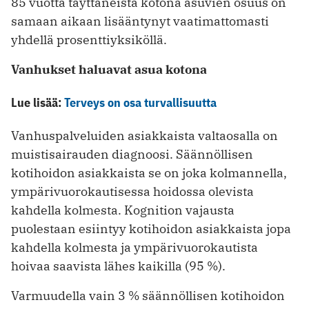
85 vuotta täyttäneistä kotona asuvien osuus on
samaan aikaan lisääntynyt vaatimattomasti
yhdellä prosenttiyksiköllä.
Vanhukset haluavat asua kotona
Lue lisää:
Terveys on osa turvallisuutta
Vanhuspalveluiden asiakkaista valtaosalla on
muistisairauden diagnoosi. Säännöllisen
kotihoidon asiakkaista se on joka kolmannella,
ympärivuorokautisessa hoidossa olevista
kahdella kolmesta. Kognition vajausta
puolestaan esiintyy kotihoidon asiakkaista jopa
kahdella kolmesta ja ympärivuorokautista
hoivaa saavista lähes kaikilla (95 %).
Varmuudella vain 3 % säännöllisen kotihoidon