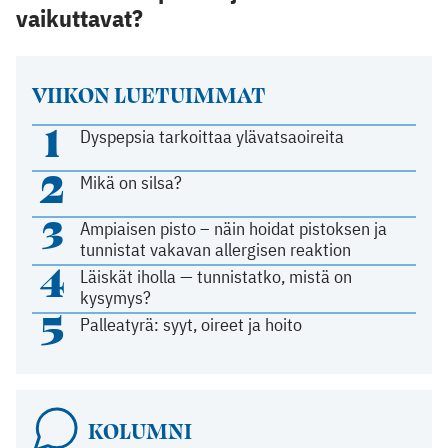
vaikuttavat?
VIIKON LUETUIMMAT
1
Dyspepsia tarkoittaa ylävatsaoireita
2
Mikä on silsa?
3
Ampiaisen pisto – näin hoidat pistoksen ja
tunnistat vakavan allergisen reaktion
4
Läiskät iholla — tunnistatko, mistä on
kysymys?
5
Palleatyrä: syyt, oireet ja hoito
KOLUMNI