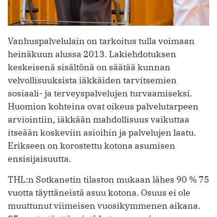
Vanhuspalvelulain on tarkoitus tulla voimaan
heinäkuun alussa 2013. Lakiehdotuksen
keskeisenä sisältönä on säätää kunnan
velvollisuuksista iäkkäiden tarvitsemien
sosiaali- ja terveyspalvelujen turvaamiseksi.
Huomion kohteina ovat oikeus palvelutarpeen
arviointiin, iäkkään mahdollisuus vaikuttaa
itseään koskeviin asioihin ja palvelujen laatu.
Erikseen on korostettu kotona asumisen
ensisijaisuutta.
THL:n Sotkanetin tilaston mukaan lähes 90 % 75
vuotta täyttäneistä asuu kotona. Osuus ei ole
muuttunut viimeisen vuosikymmenen aikana.