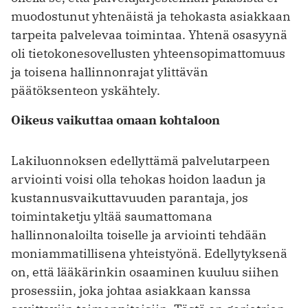
muodostunut yhtenäistä ja tehokasta asiakkaan
tarpeita palvelevaa toimintaa. Yhtenä osasyynä
oli tieto­konesovellusten yhteensopimattomuus
ja toisena hallinnonrajat ylittävän
päätöksenteon yskähtely.
Oikeus vaikuttaa omaan kohtaloon
Lakiluonnoksen edellyttämä palvelutarpeen
arviointi voisi olla tehokas hoidon laadun ja
kustannusvaikuttavuuden parantaja, jos
toimintaketju yltää saumattomana
hallinnonaloilta toiselle ja arviointi tehdään
moniammatillisena yhteistyönä. Edellytyksenä
on, että lääkärinkin osaaminen kuuluu siihen
prosessiin, joka johtaa asiakkaan kanssa