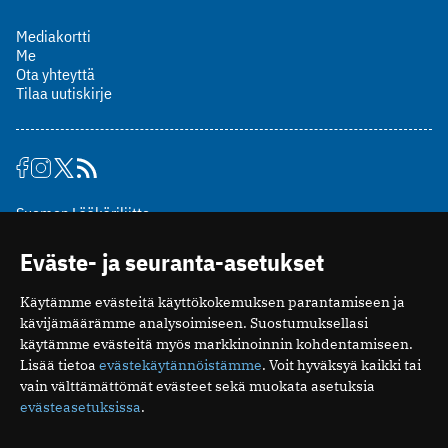
Mediakortti
Me
Ota yhteyttä
Tilaa uutiskirje
Suomen Lääkäriliitto
Mäkelänkatu 2, PL 49
Eväste- ja seuranta-asetukset
00510 Helsinki
puh. (09) 393 091
Käytämme evästeitä käyttökokemuksen parantamiseen ja
toimitus@potilaanlaakarilehti.fi
kävijämäärämme analysoimiseen. Suostumuksellasi
käytämme evästeitä myös markkinoinnin kohdentamiseen.
ISSN 2323-9476
Lisää tietoa
evästekäytännöistämme
. Voit hyväksyä kaikki tai
vain välttämättömät evästeet sekä muokata asetuksia
evästeasetuksissa
.