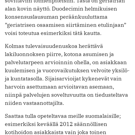
sovittaviin toimenpiteisiin. Tästä on geriatrian
alan kovin näyttö. Duodecimin helmikuisen
konsensuslausuman peräänkuuluttama
”geriatrisen osaamisen siirtäminen etulinjaan”
voisi toteutua esimerkiksi ­tätä kautta.
Kolmas tulevaisuudenuskoa herättävä
lakiluonnoksen piirre, kotona asumisen ja
palvelutarpeen arvioinnin ohella, on asiakkaan
kuulemisen ja vuorovaikutuksen velvoite yksilö-
ja kuntatasolla. Sijaisarvioijat kykenevät vain
harvoin asettumaan arvioitavan asemaan,
niinpä palvelujen soveltuvuutta on tiedusteltava
niiden vastaanottajilta.
Saattaa tulla opeteltavaa meille suomalaisille;
esimerkiksi keväällä 2012 säännöllisen
kotihoidon asiakkaista vain joka toinen