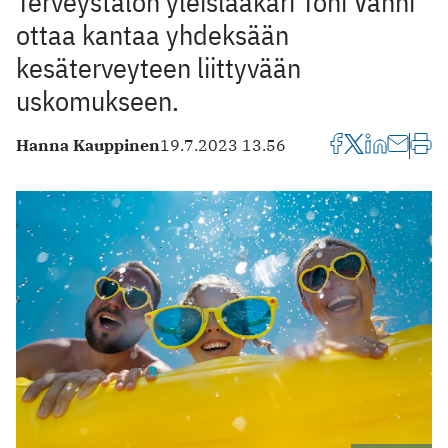
Terveystalon yleislääkäri Toni Vänni
ottaa kantaa yhdeksään
kesäterveyteen liittyvään
uskomukseen.
Hanna Kauppinen
19.7.2023 13.56