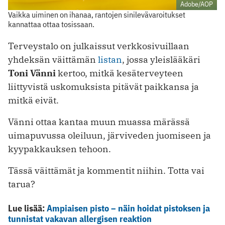
Adobe/AOP
Vaikka uiminen on ihanaa, rantojen sinilevävaroitukset
kannattaa ottaa tosissaan.
Terveystalo on julkaissut verkkosivuillaan
yhdeksän väittämän
listan
, jossa yleislääkäri
Toni Vänni
kertoo, mitkä kesäterveyteen
liittyvistä uskomuksista pitävät paikkansa ja
mitkä eivät.
Vänni ottaa kantaa muun muassa märässä
uimapuvussa oleiluun, järviveden juomiseen ja
kyypakkauksen tehoon.
Tässä väittämät ja kommentit niihin. Totta vai
tarua?
Lue lisää:
Ampiaisen pisto – näin hoidat pistoksen ja
tunnistat vakavan allergisen reaktion