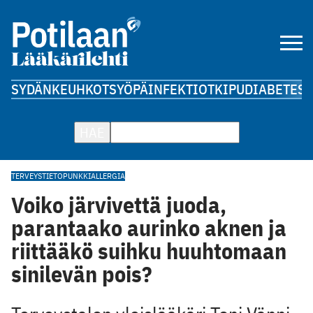
SYDÄN
KEUHKOT
SYÖPÄ
INFEKTIOT
KIPU
DIABETES
A
HAE
TERVEYSTIETO
PUNKKI
ALLERGIA
Voiko järvivettä juoda,
parantaako aurinko aknen ja
riittääkö suihku huuhtomaan
sinilevän pois?