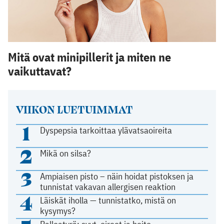
Mitä ovat minipillerit ja miten ne
vaikuttavat?
VIIKON LUETUIMMAT
1
Dyspepsia tarkoittaa ylävatsaoireita
2
Mikä on silsa?
3
Ampiaisen pisto – näin hoidat pistoksen ja
tunnistat vakavan allergisen reaktion
4
Läiskät iholla — tunnistatko, mistä on
kysymys?