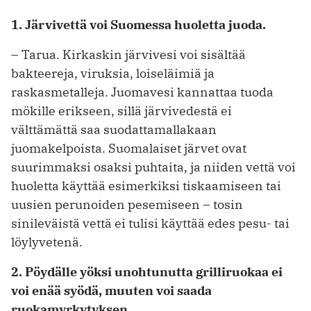
1. Järvivettä voi Suomessa huoletta juoda.
– Tarua. Kirkaskin järvivesi voi sisältää
bakteereja, viruksia, loiseläimiä ja
raskasmetalleja. Juomavesi kannattaa tuoda
mökille erikseen, sillä järvivedestä ei
välttämättä saa suodattamallakaan
juomakelpoista. Suomalaiset järvet ovat
suurimmaksi osaksi puhtaita, ja niiden vettä voi
huoletta käyttää esimerkiksi tiskaamiseen tai
uusien perunoiden pesemiseen – tosin
sinileväistä vettä ei tulisi käyttää edes pesu- tai
löylyvetenä.
2. Pöydälle yöksi unohtunutta grilliruokaa ei
voi enää syödä, muuten voi saada
ruokamyrkytyksen.