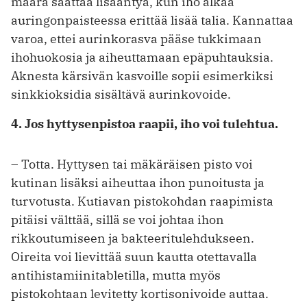
määrä saattaa lisääntyä, kun iho alkaa
auringonpaisteessa erittää lisää talia. Kannattaa
varoa, ettei aurinkorasva pääse tukkimaan
ihohuokosia ja aiheuttamaan epäpuhtauksia.
Aknesta kärsivän kasvoille sopii esimerkiksi
sinkkioksidia sisältävä aurinkovoide.
4. Jos hyttysenpistoa raapii, iho voi tulehtua.
– Totta. Hyttysen tai mäkäräisen pisto voi
kutinan lisäksi aiheuttaa ihon punoitusta ja
turvotusta. Kutiavan pistokohdan raapimista
pitäisi välttää, sillä se voi johtaa ihon
rikkoutumiseen ja bakteeritulehdukseen.
Oireita voi lievittää suun kautta otettavalla
antihistamiinitabletilla, mutta myös
pistokohtaan levitetty kortisonivoide auttaa.