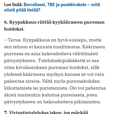
Lue lisää:
Borrelioosi, TBE ja punkkirokote – mitä
niistä pitää tietää?
6. Kyypakkaus riittää kyykäärmeen pureman
hoidoksi.
– Tarua. Kyypakkaus on hyvä ensiapu, mutta
sen tehoon ei kannata tuudittautua. Käärmeen
purressa on aina hakeuduttava välittömästi
päivystykseen. Tulehduskipulääkettä ei saa
ottaa kivuliaankaan pureman hoidoksi, sillä
yhdessä käärmeen myrkyn kanssa se voi vain
pahentaa oireita. Vältä myös puremakohdan
liikuttamista tai puristamista. Olo voi pahentua
äkisti tuntienkin kuluttua puremasta, joten
päivystykseen on hakeuduttava pikimmiten.
7. Virtsatietulehdus iskee, jos märkää