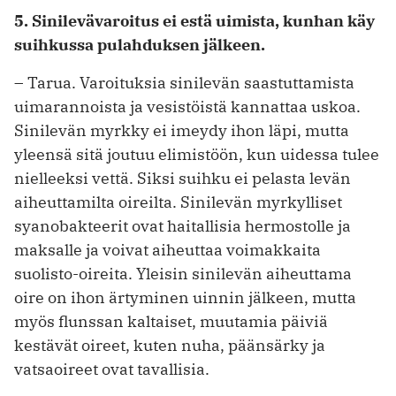
5. Sinilevävaroitus ei estä uimista, kunhan käy
suihkussa pulahduksen jälkeen.
– Tarua. Varoituksia sinilevän saastuttamista
uimarannoista ja vesistöistä kannattaa uskoa.
Sinilevän myrkky ei imeydy ihon läpi, mutta
yleensä sitä joutuu elimistöön, kun uidessa tulee
nielleeksi vettä. Siksi suihku ei pelasta levän
aiheuttamilta oireilta. Sinilevän myrkylliset
syanobakteerit ovat haitallisia hermostolle ja
maksalle ja voivat aiheuttaa voimakkaita
suolisto-oireita. Yleisin sinilevän aiheuttama
oire on ihon ärtyminen uinnin jälkeen, mutta
myös flunssan kaltaiset, muutamia päiviä
kestävät oireet, kuten nuha, päänsärky ja
vatsaoireet ovat tavallisia.