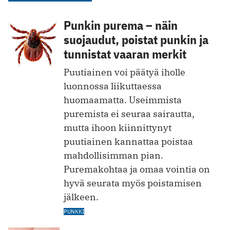
Punkin purema – näin
suojaudut, poistat punkin ja
tunnistat vaaran merkit
Puutiainen voi päätyä iholle
luonnossa liikuttaessa
huomaamatta. Useimmista
puremista ei seuraa sairautta,
mutta ihoon kiinnittynyt
puutiainen kannattaa poistaa
mahdollisimman pian.
Puremakohtaa ja omaa vointia on
hyvä seurata myös poistamisen
jälkeen.
PUNKKI