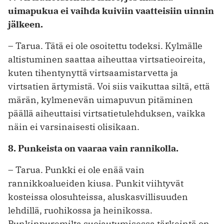
uimapukua ei vaihda kuiviin vaatteisiin uinnin
jälkeen.
– Tarua. Tätä ei ole osoitettu todeksi. Kylmälle
altistuminen saattaa aiheuttaa virtsatieoireita,
kuten tihentynyttä virtsaamistarvetta ja
virtsatien ärtymistä. Voi siis vaikuttaa siltä, että
märän, kylmenevän uimapuvun pitäminen
päällä aiheuttaisi virtsatietulehduksen, vaikka
näin ei varsinaisesti olisikaan.
8. Punkeista on vaaraa vain rannikolla.
– Tarua. Punkki ei ole enää vain
rannikkoalueiden kiusa. Punkit viihtyvät
kosteissa olosuhteissa, aluskasvillisuuden
lehdillä, ruohikossa ja heinikossa.
Punkinpuremilta suojautumisessa tärkeintä on