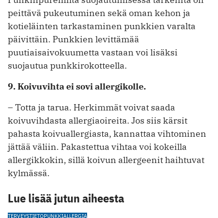
peittävä pukeutuminen sekä oman kehon ja
kotieläinten tarkastaminen punkkien varalta
päivittäin. Punkkien levittämää
puutiaisaivokuumetta vastaan voi lisäksi
suojautua punkkirokotteella.
9. Koivuvihta ei sovi allergikolle.
– Totta ja tarua. Herkimmät voivat saada
koivuvihdasta allergiaoireita. Jos siis kärsit
pahasta koivuallergiasta, kannattaa vihtominen
jättää väliin. Pakastettua vihtaa voi kokeilla
allergikkokin, sillä koivun allergeenit haihtuvat
kylmässä.
Lue lisää jutun aiheesta
TERVEYSTIETO
PUNKKI
ALLERGIA