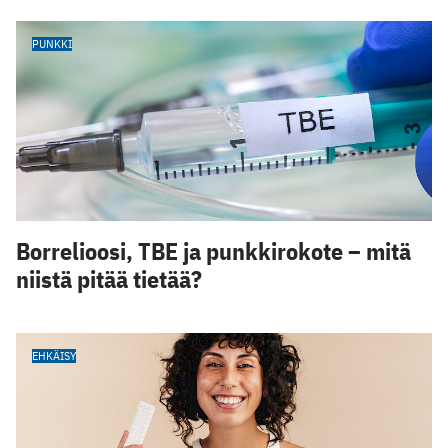
PUNKKI
Borrelioosi, TBE ja punkkirokote – mitä
niistä pitää tietää?
EHKÄISY