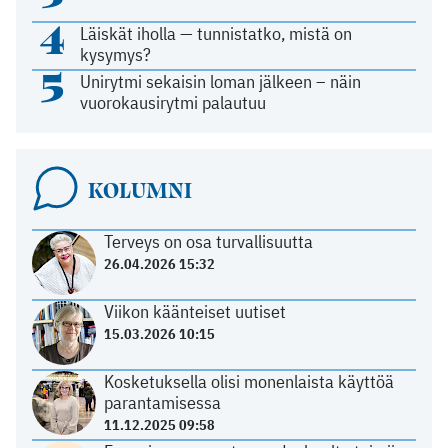
4
Läiskät iholla — tunnistatko, mistä on
kysymys?
5
Unirytmi sekaisin loman jälkeen – näin
vuorokausirytmi palautuu
KOLUMNI
Terveys on osa turvallisuutta
26.04.2026 15:32
Viikon käänteiset uutiset
15.03.2026 10:15
Kosketuksella olisi monenlaista käyttöä
parantamisessa
11.12.2025 09:58