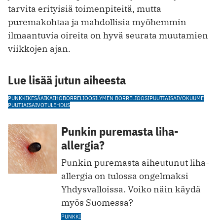
tarvita erityisiä toimenpiteitä, mutta
puremakohtaa ja mahdollisia myöhemmin
ilmaantuvia oireita on hyvä seurata muutamien
viikkojen ajan.
Lue lisää jutun aiheesta
PUNKKI
KESÄAIKA
IHO
BORRELIOOSI
LYMEN BORRELIOOSI
PUUTIAISAIVOKUUME
PUUTIAISAIVOTULEHDUS
Punkin puremasta liha-
allergia?
Punkin puremasta aiheutunut liha-
allergia on tulossa ongelmaksi
Yhdysvalloissa. Voiko näin käydä
myös Suomessa?
PUNKKI