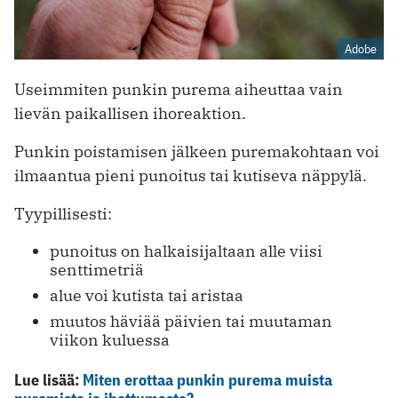
Adobe
Useimmiten punkin purema aiheuttaa vain
lievän paikallisen ihoreaktion.
Punkin poistamisen jälkeen puremakohtaan voi
ilmaantua pieni punoitus tai kutiseva näppylä.
Tyypillisesti:
punoitus on halkaisijaltaan alle viisi
senttimetriä
alue voi kutista tai aristaa
muutos häviää päivien tai muutaman
viikon kuluessa
Lue lisää:
Miten erottaa punkin purema muista