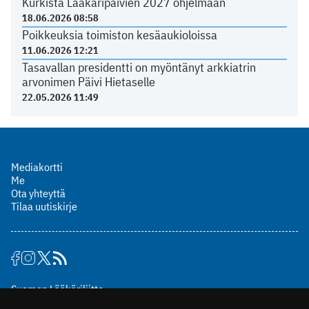
Kurkista Lääkäripäivien 2027 ohjelmaan
18.06.2026 08:58
Poikkeuksia toimiston kesäaukioloissa
11.06.2026 12:21
Tasavallan presidentti on myöntänyt arkkiatrin
arvonimen Päivi Hietaselle
22.05.2026 11:49
Mediakortti
Me
Ota yhteyttä
Tilaa uutiskirje
Suomen Lääkäriliitto
Mäkelänkatu 2, PL 49