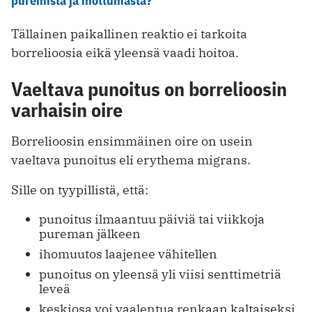
puremista ja ihottumasta?
Tällainen paikallinen reaktio ei tarkoita
borrelioosia eikä yleensä vaadi hoitoa.
Vaeltava punoitus on borrelioosin
varhaisin oire
Borrelioosin ensimmäinen oire on usein
vaeltava punoitus eli erythema migrans.
Sille on tyypillistä, että:
punoitus ilmaantuu päiviä tai viikkoja
pureman jälkeen
ihomuutos laajenee vähitellen
punoitus on yleensä yli viisi senttimetriä
leveä
keskiosa voi vaalentua renkaan kaltaiseksi