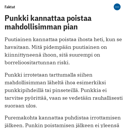
Faktat
Punkki kannattaa poistaa
mahdollisimman pian
Puutiainen kannattaa poistaa ihosta heti, kun se
havaitaan. Mitä pidempään puutiainen on
kiinnittyneenä ihoon, sitä suurempi on
borrelioositartunnan riski.
Punkki irrotetaan tarttumalla siihen
mahdollisimman läheltä ihoa esimerkiksi
punkkipihdeillä tai pinseteillä. Punkkia ei
tarvitse pyörittää, vaan se vedetään rauhallisesti
suoraan ulos.
Puremakohta kannattaa puhdistaa irrottamisen
jälkeen. Punkin poistamisen jälkeen ei yleensä