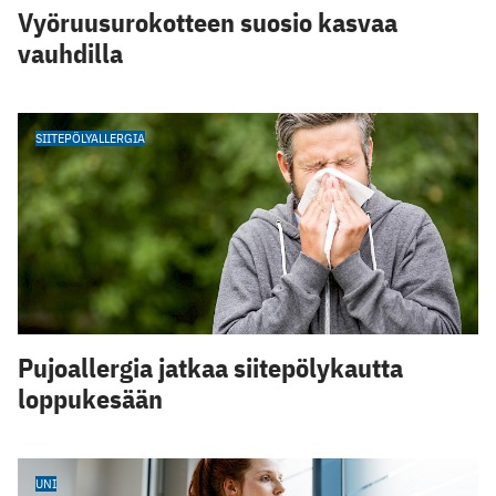
Vyöruusurokotteen suosio kasvaa
vauhdilla
SIITEPÖLYALLERGIA
Pujoallergia jatkaa siitepölykautta
loppukesään
UNI