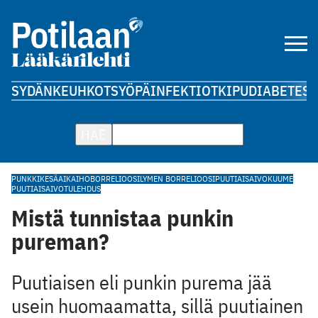
SYDÄN
KEUHKOT
SYÖPÄ
INFEKTIOT
KIPU
DIABETES
A
HAE
PUNKKI
KESÄAIKA
IHO
BORRELIOOSI
LYMEN BORRELIOOSI
PUUTIAISAIVOKUUME
PUUTIAISAIVOTULEHDUS
Mistä tunnistaa punkin
pureman?
Puutiaisen eli punkin purema jää
usein huomaamatta, sillä puutiainen