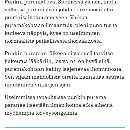
Punkin puremat ovat Suomessa yleisiä, mutta
valtaosa puremista ei johda borrelioosiin tai
puutiaisaivokuumeeseen. Vaikka
puremakohtaan ilmaantuisi pieni punoitus tai
kutiseva näppylä, kyse on useimmiten
normaalista paikallisesta ihoreaktiosta.
Punkin pureman jälkeen ei yleensä tarvitse
hakeutua lääkäriin, jos vointi on hyvä eikä
puremakohtaan kehity laajenevaa ihomuutosta.
Sen sijaan mahdollisia oireita kannattaa seurata
muutamien viikkojen ajan.
Useimmissa tapauksissa punkin purema
paranee itsestään ilman hoitoa eikä aiheuta
myöhempiä terveysongelmia.