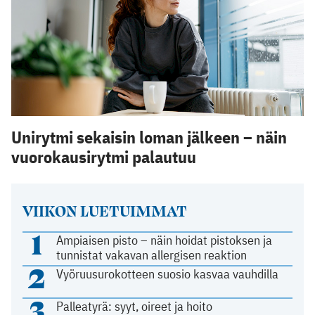
Unirytmi sekaisin loman jälkeen – näin
vuorokausirytmi palautuu
VIIKON LUETUIMMAT
1
Ampiaisen pisto – näin hoidat pistoksen ja
tunnistat vakavan allergisen reaktion
2
Vyöruusurokotteen suosio kasvaa vauhdilla
3
Palleatyrä: syyt, oireet ja hoito