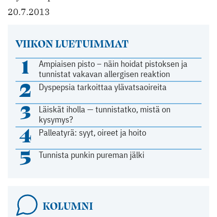
20.7.2013
VIIKON LUETUIMMAT
1
Ampiaisen pisto – näin hoidat pistoksen ja
tunnistat vakavan allergisen reaktion
2
Dyspepsia tarkoittaa ylävatsaoireita
3
Läiskät iholla — tunnistatko, mistä on
kysymys?
4
Palleatyrä: syyt, oireet ja hoito
5
Tunnista punkin pureman jälki
KOLUMNI