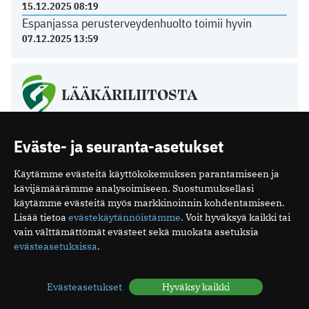
15.12.2025 08:19
Espanjassa perusterveydenhuolto toimii hyvin
07.12.2025 13:59
LÄÄKÄRILIITOSTA
Ajankohtaista yksityissektorilta
Eväste- ja seuranta-asetukset
22.06.2026 14:26
Kurkista Lääkäripäivien 2027 ohjelmaan
Käytämme evästeitä käyttökokemuksen parantamiseen ja
18.06.2026 08:58
kävijämäärämme analysoimiseen. Suostumuksellasi
Poikkeuksia toimiston kesäaukioloissa
käytämme evästeitä myös markkinoinnin kohdentamiseen.
11.06.2026 12:21
Lisää tietoa
evästekäytännöistämme
. Voit hyväksyä kaikki tai
Tasavallan presidentti on myöntänyt arkkiatrin
vain välttämättömät evästeet sekä muokata asetuksia
arvonimen Päivi Hietaselle
evästeasetuksissa
.
22.05.2026 11:49
Evästeasetukset
Hyväksy kaikki