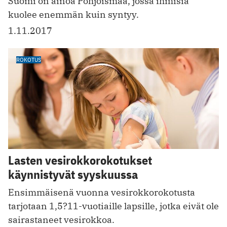
Suomi on ainoa Pohjoismaa, jossa ihmisiä
kuolee enemmän kuin syntyy.
1.11.2017
ROKOTUS
Lasten vesirokkorokotukset
käynnistyvät syyskuussa
Ensimmäisenä vuonna vesirokkorokotusta
tarjotaan 1,5?11-vuotiaille lapsille, jotka eivät ole
sairastaneet vesirokkoa.