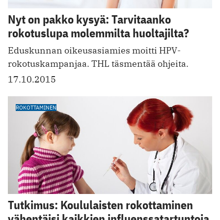
Nyt on pakko kysyä: Tarvitaanko
rokotuslupa molemmilta huoltajilta?
Eduskunnan oikeusasiamies moitti HPV-
rokotuskampanjaa. THL täsmentää ohjeita.
17.10.2015
ROKOTTAMINEN
Tutkimus: Koululaisten rokottaminen
vähentäisi kaikkien influenssatartuntoja