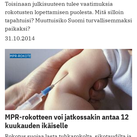
Toisinaan julkisuuteen tulee vaatimuksia
rokotusten lopettamisen puolesta. Mitä silloin
tapahtuisi? Muuttuisiko Suomi turvallisemmaksi
paikaksi?
31.10.2014
MPR-ROKOTE
MPR-rokotteen voi jatkossakin antaa 12
kuukauden ikäiselle
Rokotus suojaa lasta tuhkarokolta, sikotaudilta ja