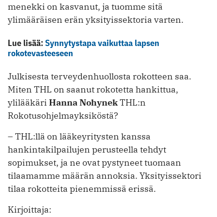
menekki on kasvanut, ja tuomme sitä
ylimääräisen erän yksityissektoria varten.
Lue lisää:
Synnytystapa vaikuttaa lapsen
rokotevasteeseen
Julkisesta terveydenhuollosta rokotteen saa.
Miten THL on saanut rokotetta hankittua,
ylilääkäri
Hanna Nohynek
THL:n
Rokotusohjelmayksiköstä?
– THL:llä on lääkeyritysten kanssa
hankintakilpailujen perusteella tehdyt
sopimukset, ja ne ovat pystyneet tuomaan
tilaamamme määrän annoksia. Yksityissektori
tilaa rokotteita pienemmissä erissä.
Kirjoittaja: