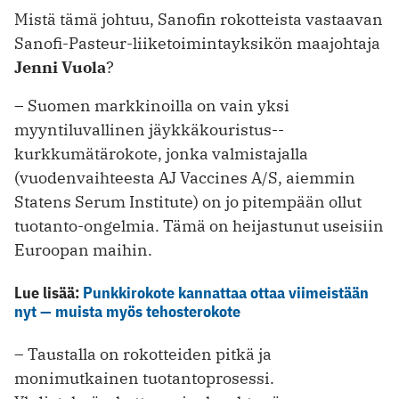
Mistä tämä johtuu, Sanofin rokotteista vastaavan
Sanofi-Pasteur-liiketoimintayksikön maajohtaja
Jenni Vuola
?
– Suomen markkinoilla on vain yksi
myyntiluvallinen jäykkäkouristus-­
kurkkumätärokote, jonka valmistajalla
(vuodenvaihteesta AJ Vaccines A/S, aiemmin
Statens Serum Institute) on jo pitempään ollut
tuotanto-ongelmia. Tämä on heijastunut useisiin
Euroopan maihin.
Lue lisää:
Punkkirokote kannattaa ottaa viimeistään
nyt — muista myös tehosterokote
– Taustalla on rokotteiden pitkä ja
monimutkainen tuotantoprosessi.