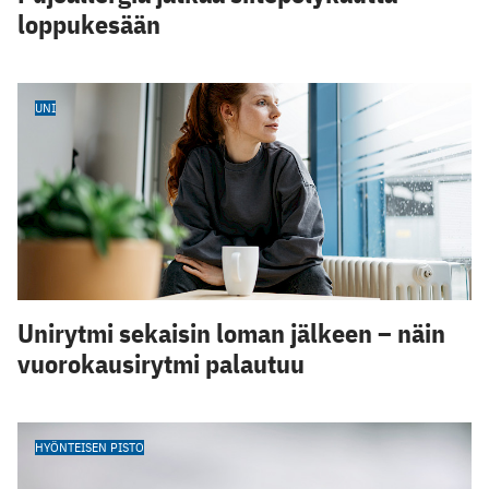
loppukesään
UNI
Unirytmi sekaisin loman jälkeen – näin
vuorokausirytmi palautuu
HYÖNTEISEN PISTO