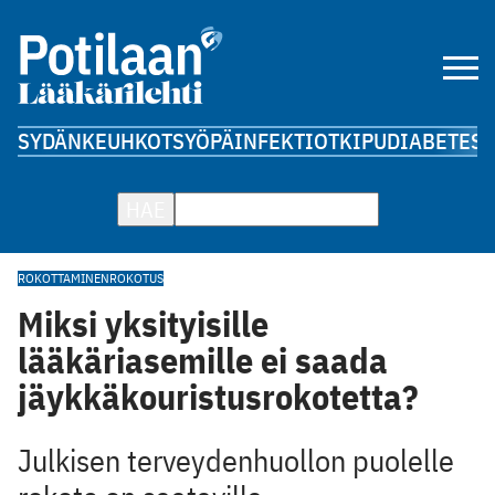
SYDÄN
KEUHKOT
SYÖPÄ
INFEKTIOT
KIPU
DIABETES
A
HAE
ROKOTTAMINEN
ROKOTUS
Miksi yksityisille
lääkäriasemille ei saada
jäykkäkouristusrokotetta?
Julkisen terveydenhuollon puolelle