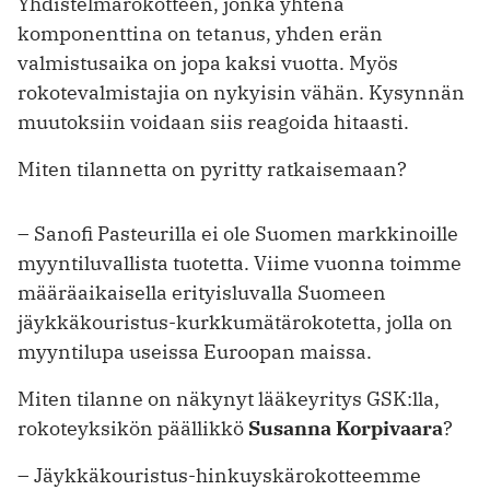
Yhdistelmärokotteen, jonka yhtenä
komponenttina on tetanus, yhden erän
valmistusaika on jopa kaksi vuotta. Myös
rokotevalmistajia on nykyisin vähän. Kysynnän
muutoksiin voidaan siis reagoida hitaasti.
Miten tilannetta on pyritty ratkaisemaan?
– Sanofi Pasteurilla ei ole Suomen ­markkinoille
myyntiluvallista tuotetta. Viime vuonna toimme
määräaikaisella erityisluvalla Suomeen
jäykkäkouristus-kurkkumätärokotetta, jolla on
myynti­lupa useissa Euroopan maissa.
Miten tilanne on näkynyt lääkeyritys GSK:lla,
rokoteyksikön päällikkö
Susanna Korpivaara
?
– Jäykkäkouristus-hinkuyskärokotteemme