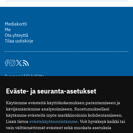
Mediakortti
Me
Ota yhteyttä
Tilaa uutiskirje
Suomen Lääkäriliitto
Mäkelänkatu 2, PL 49
Eväste- ja seuranta-asetukset
00510 Helsinki
puh. (09) 393 091
Käytämme evästeitä käyttökokemuksen parantamiseen ja
toimitus@potilaanlaakarilehti.fi
kävijämäärämme analysoimiseen. Suostumuksellasi
käytämme evästeitä myös markkinoinnin kohdentamiseen.
ISSN 2323-9476
Lisää tietoa
evästekäytännöistämme
. Voit hyväksyä kaikki tai
vain välttämättömät evästeet sekä muokata asetuksia