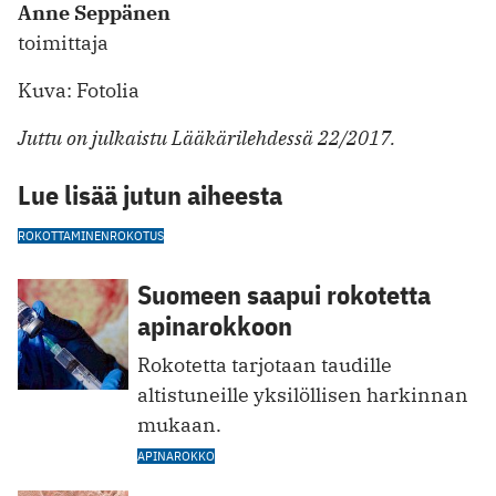
Anne Seppänen
toimittaja
Kuva: Fotolia
Juttu on julkaistu Lääkärilehdessä 22/2017.
Lue lisää jutun aiheesta
ROKOTTAMINEN
ROKOTUS
Suomeen saapui rokotetta
apinarokkoon
Rokotetta tarjotaan taudille
altistuneille yksilöllisen harkinnan
mukaan.
APINAROKKO