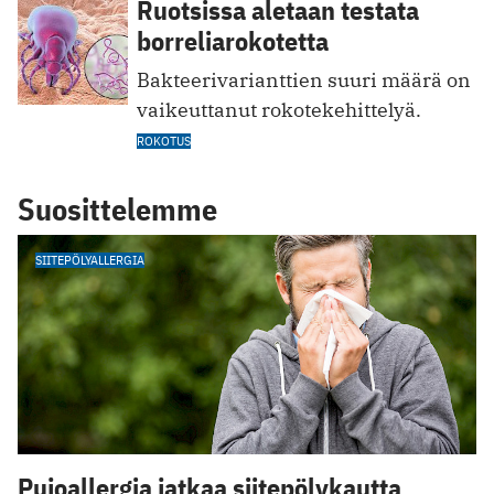
Ruotsissa aletaan testata
borreliarokotetta
Bakteerivarianttien suuri määrä on
vaikeuttanut rokotekehittelyä.
ROKOTUS
Suosittelemme
SIITEPÖLYALLERGIA
Pujoallergia jatkaa siitepölykautta