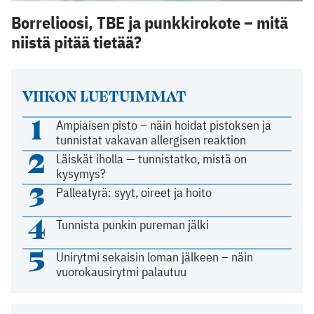
Borrelioosi, TBE ja punkkirokote – mitä
niistä pitää tietää?
VIIKON LUETUIMMAT
1
Ampiaisen pisto – näin hoidat pistoksen ja
tunnistat vakavan allergisen reaktion
2
Läiskät iholla — tunnistatko, mistä on
kysymys?
3
Palleatyrä: syyt, oireet ja hoito
4
Tunnista punkin pureman jälki
5
Unirytmi sekaisin loman jälkeen – näin
vuorokausirytmi palautuu