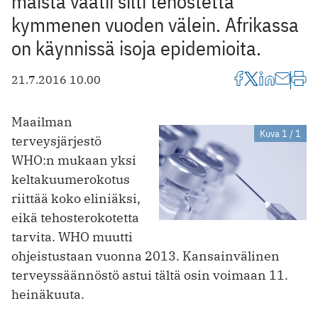
maista vaatii silti tehostetta
kymmenen vuoden välein. Afrikassa
on käynnissä isoja epidemioita.
21.7.2016 10.00
Maailman
Kuva 1 / 1
terveysjärjestö
WHO:n mukaan yksi
keltakuumerokotus
riittää koko eliniäksi,
eikä tehosterokotetta
tarvita. WHO muutti
ohjeistustaan vuonna 2013. Kansainvälinen
terveyssäännöstö astui tältä osin voimaan 11.
heinäkuuta.