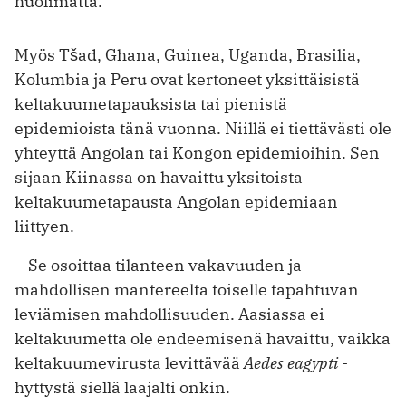
huolimatta.
Myös Tšad, Ghana, Guinea, Uganda, Brasilia,
Kolumbia ja Peru ovat kertoneet yksittäisistä
keltakuumetapauksista tai pienistä
epidemioista tänä vuonna. Niillä ei tiettävästi ole
yhteyttä Angolan tai Kongon epidemioihin. Sen
sijaan Kiinassa on havaittu yksitoista
keltakuumetapausta Angolan epidemiaan
liittyen.
– Se osoittaa tilanteen vakavuuden ja
mahdollisen mantereelta toiselle tapahtuvan
leviämisen mahdollisuuden. Aasiassa ei
keltakuumetta ole endeemisenä havaittu, vaikka
keltakuumevirusta levittävää
Aedes eagypti
-
hyttystä siellä laajalti onkin.