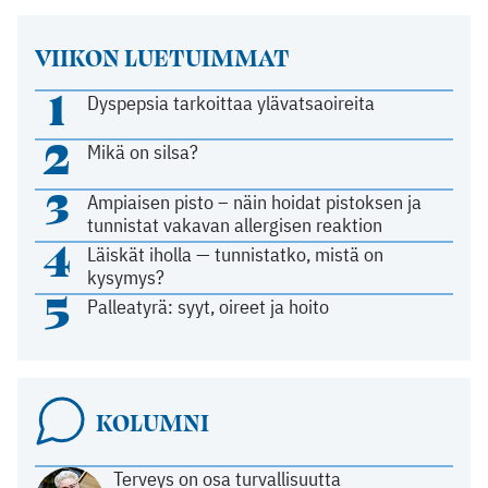
VIIKON LUETUIMMAT
1
Dyspepsia tarkoittaa ylävatsaoireita
2
Mikä on silsa?
3
Ampiaisen pisto – näin hoidat pistoksen ja
tunnistat vakavan allergisen reaktion
4
Läiskät iholla — tunnistatko, mistä on
kysymys?
5
Palleatyrä: syyt, oireet ja hoito
KOLUMNI
Terveys on osa turvallisuutta