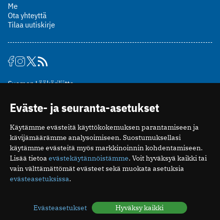
Me
Ota yhteyttä
Tilaa uutiskirje
Suomen Lääkäriliitto
Mäkelänkatu 2, PL 49
Eväste- ja seuranta-asetukset
00510 Helsinki
puh. (09) 393 091
Käytämme evästeitä käyttökokemuksen parantamiseen ja
toimitus@potilaanlaakarilehti.fi
kävijämäärämme analysoimiseen. Suostumuksellasi
käytämme evästeitä myös markkinoinnin kohdentamiseen.
ISSN 2323-9476
Lisää tietoa
evästekäytännöistämme
. Voit hyväksyä kaikki tai
vain välttämättömät evästeet sekä muokata asetuksia
evästeasetuksissa
.
Evästeasetukset
Hyväksy kaikki