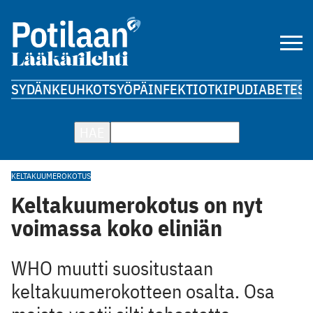
SYDÄN
KEUHKOT
SYÖPÄ
INFEKTIOT
KIPU
DIABETES
A
HAE
KELTAKUUME
ROKOTUS
Keltakuumerokotus on nyt
voimassa koko eliniän
WHO muutti suositustaan
keltakuumerokotteen osalta. Osa