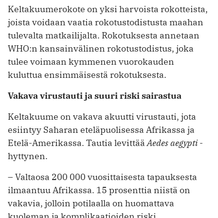
Keltakuumerokote on yksi harvoista rokotteista,
joista voidaan vaatia rokotustodistusta maahan
tulevalta matkailijalta. Rokotuksesta annetaan
WHO:n kansainvälinen rokotustodistus, joka
tulee voimaan kymmenen vuorokauden
kuluttua ensimmäisestä rokotuksesta.
Vakava virustauti ja suuri riski sairastua
Keltakuume on vakava akuutti virustauti, jota
esiintyy Saharan eteläpuolisessa Afrikassa ja
Etelä-Amerikassa. Tautia levittää
Aedes aegypti
-
hyttynen.
– Valtaosa 200 000 vuosittaisesta tapauksesta
ilmaantuu Afrikassa. 15 prosenttia niistä on
vakavia, jolloin potilaalla on huomattava
kuoleman ja komplikaatioiden riski.