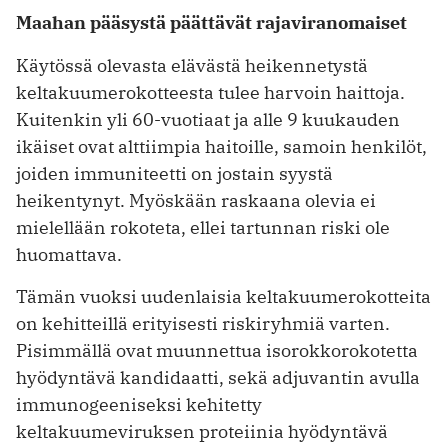
Maahan pääsystä päättävät rajaviranomaiset
Käytössä olevasta elävästä heikennetystä
keltakuumerokotteesta tulee harvoin haittoja.
Kuitenkin yli 60-vuotiaat ja alle 9 kuukauden
ikäiset ovat alttiimpia haitoille, samoin henkilöt,
joiden immuniteetti on jostain syystä
heikentynyt. Myöskään raskaana olevia ei
mielellään rokoteta, ellei tartunnan riski ole
huomattava.
Tämän vuoksi uudenlaisia keltakuumerokotteita
on kehitteillä erityisesti riskiryhmiä varten.
Pisimmällä ovat muunnettua isorokkorokotetta
hyödyntävä kandidaatti, sekä adjuvantin avulla
immunogeeniseksi kehitetty
keltakuumeviruksen proteiinia hyödyntävä