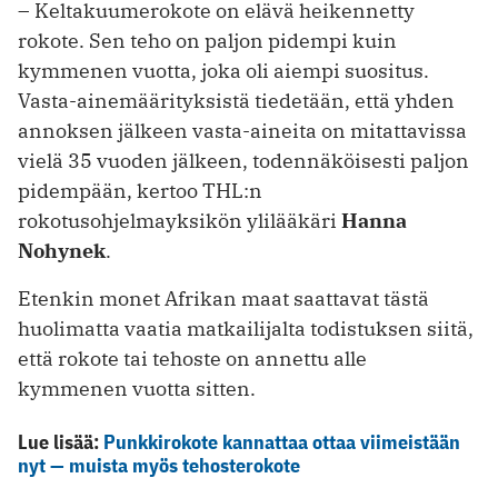
– Keltakuumerokote on elävä heikennetty
rokote. Sen teho on paljon pidempi kuin
kymmenen vuotta, joka oli aiempi suositus.
Vasta-ainemäärityksistä tiedetään, että yhden
annoksen jälkeen vasta-aineita on mitattavissa
vielä 35 vuoden jälkeen, todennäköisesti paljon
pidempään, kertoo THL:n
rokotusohjelmayksikön ylilääkäri
Hanna
Nohynek
.
Etenkin monet Afrikan maat saattavat tästä
huolimatta vaatia matkailijalta todistuksen siitä,
että rokote tai tehoste on annettu alle
kymmenen vuotta sitten.
Lue lisää:
Punkkirokote kannattaa ottaa viimeistään
nyt — muista myös tehosterokote