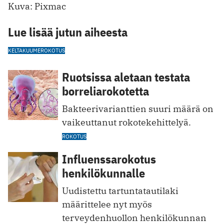
Kuva: Pixmac
Lue lisää jutun aiheesta
KELTAKUUME
ROKOTUS
Ruotsissa aletaan testata
borreliarokotetta
Bakteerivarianttien suuri määrä on
vaikeuttanut rokotekehittelyä.
ROKOTUS
Influenssarokotus
henkilökunnalle
Uudistettu tartuntatautilaki
määrittelee nyt myös
terveydenhuollon henkilökunnan