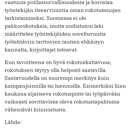
vastuuta potilasturvallisuudesta ja korostaa
työntekijän itsearviointia oman rokotussuojan
tarkistamiseksi. Suomessa ei ole
pakkorokotuksia, mutta uudistunut laki
määrittelee työntekijöiden soveltuvuutta
työtehtäviin tarttuvien tautien ehkäisyn
kannalta, kirjoittajat toteavat.
Kun tavoitteena on hyvä rokotuskattavuus,
rokotuksen täytyy olla helposti saatavilla.
Saatavuudella on suurempi merkitys kuin
kampanjoinnilla tai luennoilla. Esimerkiksi liian
kaukana sijaitseva rokotuspiste tai työpäivään
vaikeasti sovittavissa oleva rokotustapahtuma
vähentävät kiinnostusta.
Lähde: