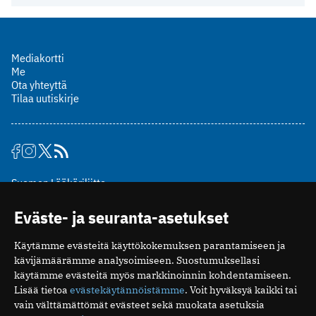
Mediakortti
Me
Ota yhteyttä
Tilaa uutiskirje
Suomen Lääkäriliitto
Mäkelänkatu 2, PL 49
Eväste- ja seuranta-asetukset
00510 Helsinki
puh. (09) 393 091
Käytämme evästeitä käyttökokemuksen parantamiseen ja
toimitus@potilaanlaakarilehti.fi
kävijämäärämme analysoimiseen. Suostumuksellasi
käytämme evästeitä myös markkinoinnin kohdentamiseen.
ISSN 2323-9476
Lisää tietoa
evästekäytännöistämme
. Voit hyväksyä kaikki tai
vain välttämättömät evästeet sekä muokata asetuksia