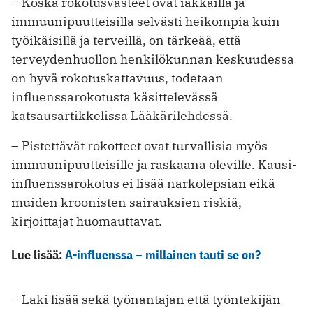
– Koska rokotusvasteet ovat iäkkäillä ja
immuunipuutteisilla selvästi heikompia kuin
työikäisillä ja terveillä, on tärkeää, että
terveydenhuollon henkilökunnan keskuudessa
on hyvä rokotuskattavuus, todetaan
influenssarokotusta käsittelevässä
katsausartikkelissa Lääkärilehdessä.
– Pistettävät rokotteet ovat turvallisia myös
immuunipuutteisille ja raskaana oleville. Kausi-
influenssarokotus ei lisää narkolepsian eikä
muiden kroonisten sairauksien riskiä,
kirjoittajat huomauttavat.
Lue lisää:
A-influenssa – millainen tauti se on?
– Laki lisää sekä työnantajan että työntekijän