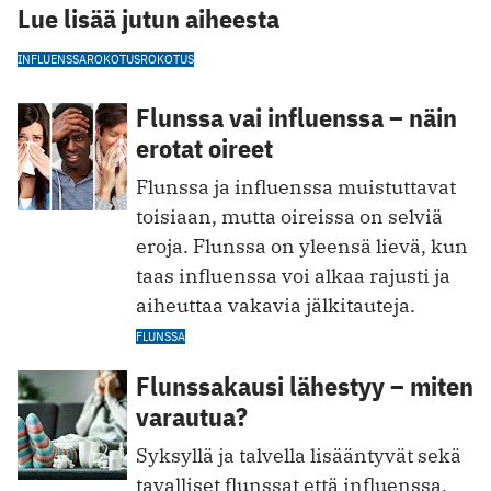
Lue lisää jutun aiheesta
INFLUENSSAROKOTUS
ROKOTUS
Flunssa vai influenssa – näin
erotat oireet
Flunssa ja influenssa muistuttavat
toisiaan, mutta oireissa on selviä
eroja. Flunssa on yleensä lievä, kun
taas influenssa voi alkaa rajusti ja
aiheuttaa vakavia jälkitauteja.
FLUNSSA
Flunssakausi lähestyy – miten
varautua?
Syksyllä ja talvella lisääntyvät sekä
tavalliset flunssat että influenssa.