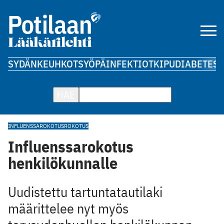
SYDÄN
KEUHKOT
SYÖPÄ
INFEKTIOT
KIPU
DIABETES
A
HAE
INFLUENSSAROKOTUS
ROKOTUS
Influenssarokotus
henkilökunnalle
Uudistettu tartuntatautilaki
määrittelee nyt myös