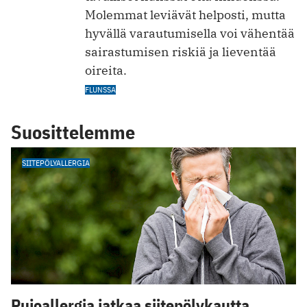
Molemmat leviävät helposti, mutta
hyvällä varautumisella voi vähentää
sairastumisen riskiä ja lieventää
oireita.
FLUNSSA
Suosittelemme
SIITEPÖLYALLERGIA
Pujoallergia jatkaa siitepölykautta