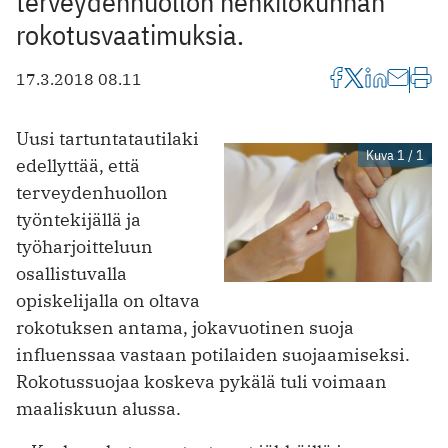
terveydenhuollon henkilökunnan
rokotusvaatimuksia.
17.3.2018 08.11
Uusi tartuntatautilaki
Kuva 1 / 1
edellyttää, että
terveydenhuollon
työntekijällä ja
työharjoitteluun
osallistuvalla
opiskelijalla on oltava
rokotuksen antama, jokavuotinen suoja
influenssaa vastaan potilaiden suojaamiseksi.
Rokotussuojaa koskeva pykälä tuli voimaan
maaliskuun alussa.