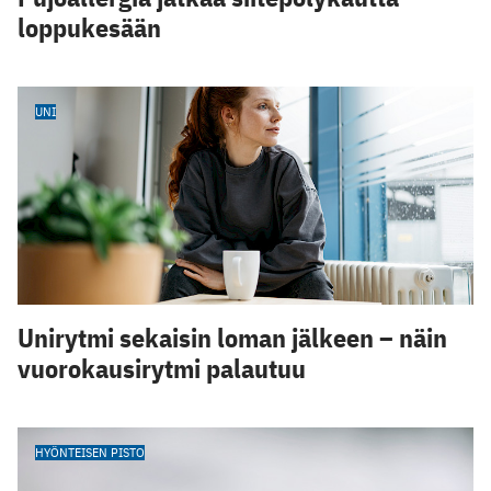
loppukesään
UNI
Unirytmi sekaisin loman jälkeen – näin
vuorokausirytmi palautuu
HYÖNTEISEN PISTO