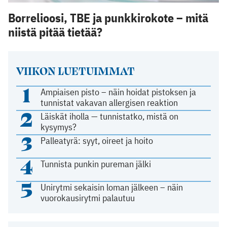
Borrelioosi, TBE ja punkkirokote – mitä
niistä pitää tietää?
VIIKON LUETUIMMAT
1
Ampiaisen pisto – näin hoidat pistoksen ja
tunnistat vakavan allergisen reaktion
2
Läiskät iholla — tunnistatko, mistä on
kysymys?
3
Palleatyrä: syyt, oireet ja hoito
4
Tunnista punkin pureman jälki
5
Unirytmi sekaisin loman jälkeen – näin
vuorokausirytmi palautuu