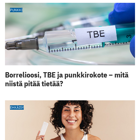
PUNKKI
Borrelioosi, TBE ja punkkirokote – mitä
niistä pitää tietää?
EHKÄISY