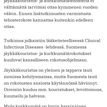
jäykkäkouristus- ja kurkkumätätehosteita ei
välttämättä tarvitsisi ottaa kymmenen vuoden
välein. Ennen lisätutkimusten varmistusta
tehosterokote kannattaa kuitenkin edelleen
ottaa.
Tutkimus julkaistiin lääketieteellisessä Clinical
Infectious Diseases -lehdessä. Suomessa
jäykkäkouristus- ja kurkkumätärokotukset
kuuluvat kansalliseen rokotusohjelmaan.
Jäykkäkouristus on yleinen ja tappava tauti
monissa kehitysmaissa, mutta Suomesta tauti
on rokotusten ansiosta käytännössä hävinnyt.
Oireisiin kuuluu mm. kouristukset, levottomuus,
kuumeilu ja halvaus.
Myös kurkkumätä on hyvin harvinainen