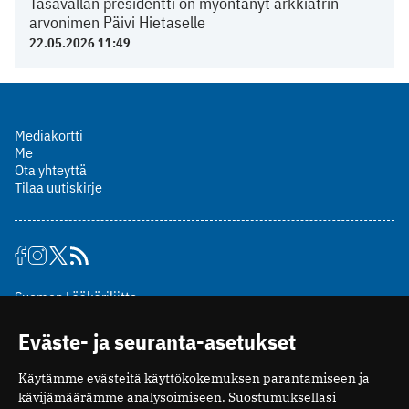
Tasavallan presidentti on myöntänyt arkkiatrin
arvonimen Päivi Hietaselle
22.05.2026 11:49
Mediakortti
Me
Ota yhteyttä
Tilaa uutiskirje
Suomen Lääkäriliitto
Mäkelänkatu 2, PL 49
Eväste- ja seuranta-asetukset
00510 Helsinki
puh. (09) 393 091
Käytämme evästeitä käyttökokemuksen parantamiseen ja
toimitus@potilaanlaakarilehti.fi
kävijämäärämme analysoimiseen. Suostumuksellasi