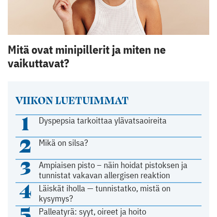
Mitä ovat minipillerit ja miten ne
vaikuttavat?
VIIKON LUETUIMMAT
1
Dyspepsia tarkoittaa ylävatsaoireita
2
Mikä on silsa?
3
Ampiaisen pisto – näin hoidat pistoksen ja
tunnistat vakavan allergisen reaktion
4
Läiskät iholla — tunnistatko, mistä on
kysymys?
5
Palleatyrä: syyt, oireet ja hoito