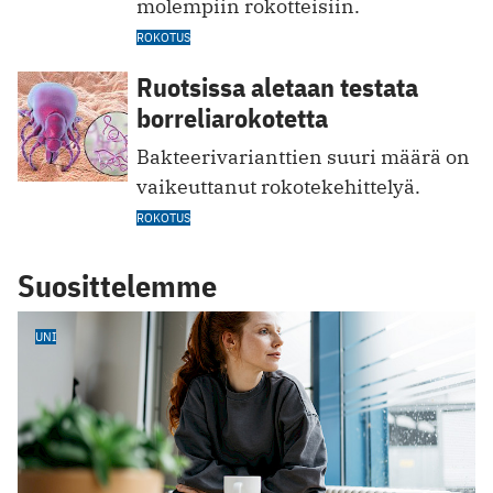
molempiin rokotteisiin.
ROKOTUS
Ruotsissa aletaan testata
borreliarokotetta
Bakteerivarianttien suuri määrä on
vaikeuttanut rokotekehittelyä.
ROKOTUS
Suosittelemme
UNI