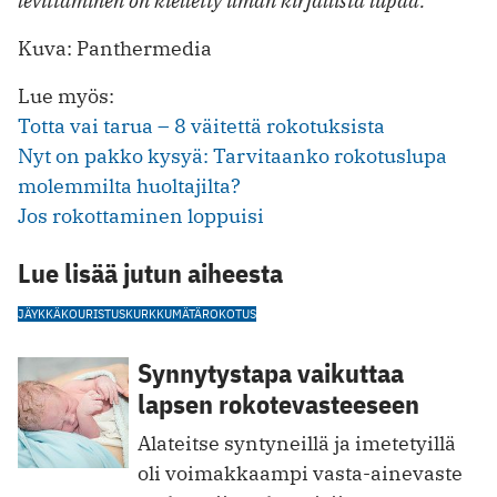
levittäminen on kielletty ilman kirjallista lupaa.
Kuva: Panthermedia
Lue myös:
Totta vai tarua – 8 väitettä rokotuksista
Nyt on pakko kysyä: Tarvitaanko rokotuslupa
molemmilta huoltajilta?
Jos rokottaminen loppuisi
Lue lisää jutun aiheesta
JÄYKKÄKOURISTUS
KURKKUMÄTÄ
ROKOTUS
Synnytystapa vaikuttaa
lapsen rokotevasteeseen
Alateitse syntyneillä ja imetetyillä
oli voimakkaampi vasta-ainevaste