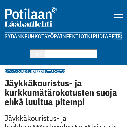
SYDÄN
KEUHKOT
SYÖPÄ
INFEKTIOT
KIPU
DIABETES
A
HAE
JÄYKKÄKOURISTUS
KURKKUMÄTÄ
ROKOTUS
Jäykkäkouristus- ja
kurkkumätärokotusten suoja
ehkä luultua pitempi
Jäykkäkouristus- ja